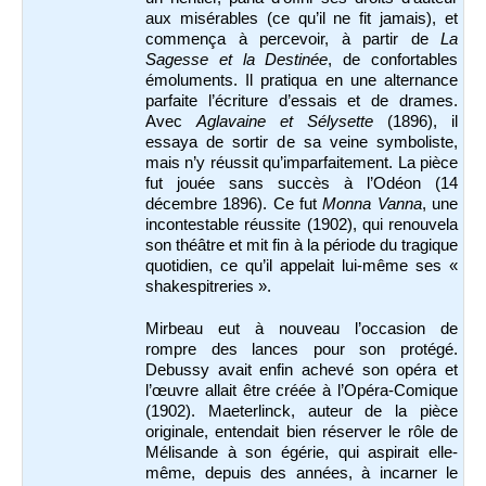
aux misérables (ce qu’il ne fit jamais), et
commença à percevoir, à partir de
La
Sagesse et la Destinée
, de confortables
émoluments. Il pratiqua en une alternance
parfaite l’écriture d’essais et de drames.
Avec
Aglavaine
et Sélysette
(1896), il
essaya de sortir de sa veine symboliste,
mais n’y réussit qu’imparfaitement. La pièce
fut jouée sans succès à l’Odéon (14
décembre 1896). Ce fut
Monna Vanna
, une
incontestable réussite (1902), qui renouvela
son théâtre et mit fin à la période du tragique
quotidien, ce qu’il appelait lui-même ses «
shakespitreries ».
Mirbeau eut à nouveau l’occasion de
rompre des lances pour son protégé.
Debussy avait enfin achevé son opéra et
l’œuvre allait être créée à l’Opéra-Comique
(1902). Maeterlinck, auteur de la pièce
originale, entendait bien réserver le rôle de
Mélisande à son égérie, qui aspirait elle-
même, depuis des années, à incarner le