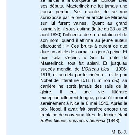
se lancer à la conquête de l’Europe. Dès
ses débuts, Maeterlinck ne fut jamais une
cause perdue. Ses craintes de se voir
surexposé par le premier article de Mirbeau
sur lui furent vaines. Quant au grand
journaliste, il sous-estima (lettre du 28 ou 29
aoűt 1890) l’influence de sa réputation et de
son nom, quand il affirma au jeune auteur
effarouché : « Ces bruits-là durent ce que
dure un article de journal : un jour à peine. Et
puis cela s’éteint. » Sur la route de
Maeterlinck, tout fut aplani. Et jusqu’au
succès mondial de
L’Oiseau bleu
– 1906-
1916, et au-delà par le cinéma – et le prix
Nobel de littérature 1911 (1 million d’€), sa
carrière ne sortit jamais des rails de la
gloire. Il eut une vie littéraire
exceptionnellement longue, puisqu’il mourut
sereinement à Nice le 6 mai 1949. Après le
prix Nobel, il avait fait paraître encore une
trentaine de nouveaux titres, le dernier étant
Bulles bleues, souvenirs heureux
(1948).
M. B.-J.