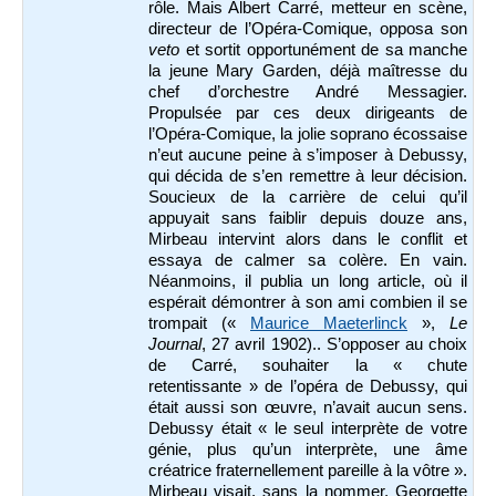
rôle. Mais Albert Carré, metteur en scène,
directeur de l’Opéra-Comique, opposa son
veto
et sortit opportunément de sa manche
la jeune Mary Garden, déjà maîtresse du
chef d’orchestre André Messagier.
Propulsée par ces deux dirigeants de
l’Opéra-Comique, la jolie soprano écossaise
n’eut aucune peine à s’imposer à Debussy,
qui décida de s’en remettre à leur décision.
Soucieux de la carrière de celui qu’il
appuyait sans faiblir depuis douze ans,
Mirbeau intervint alors dans le conflit et
essaya de calmer sa colère. En vain.
Néanmoins, il publia un long article, où il
espérait démontrer à son ami combien il se
trompait («
Maurice Maeterlinck
»,
Le
Journal
, 27 avril 1902).. S’opposer au choix
de Carré, souhaiter la « chute
retentissante » de l’opéra de Debussy, qui
était aussi son œuvre, n’avait aucun sens.
Debussy était « le seul interprète de votre
génie, plus qu’un interprète, une âme
créatrice fraternellement pareille à la vôtre ».
Mirbeau visait, sans la nommer, Georgette