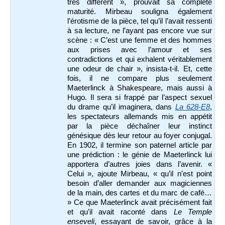
très différent », prouvait sa complète
maturité. Mirbeau souligna également
l’érotisme de la pièce, tel qu’il l’avait ressenti
à sa lecture, ne l’ayant pas encore vue sur
scène : « C’est une femme et des hommes
aux prises avec l’amour et ses
contradictions et qui exhalent véritablement
une odeur de chair », insista-t-il. Et, cette
fois, il ne compare plus seulement
Maeterlinck à Shakespeare, mais aussi à
Hugo. Il sera si frappé par l’aspect sexuel
du drame qu’il imaginera, dans
La 628-E8
,
les spectateurs allemands mis en appétit
par la pièce déchaîner leur instinct
génésique dès leur retour au foyer conjugal.
En 1902, il termine son paternel article par
une prédiction : le génie de Maeterlinck lui
apportera d’autres joies dans l’avenir. «
Celui », ajoute Mirbeau, « qu’il n’est point
besoin d’aller demander aux magiciennes
de la main, des cartes et du marc de café…
» Ce que Maeterlinck avait précisément fait
et qu’il avait raconté dans
Le Temple
enseveli
, essayant de savoir, grâce à la