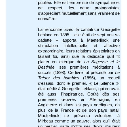
publiée. Elle est empreinte de sympathie et
de respect, les deux protagonistes
s’appréciant mutuellement sans vraiment se
connaître.
La rencontre avec la cantatrice Georgette
Leblanc en 1895 – elle était de sept ans sa
cadette – apporta à Maeterlinck une
stimulation intellectuelle et affective
extraordinaire, leurs relations épistolaires en
faisant foi, ainsi que la dédicace qu’il fit
placer en exergue de
La Sagesse et la
Destinée
, ses premières méditations à
succès (1898). Ce livre fut précédé par
Le
Trésor des humbles
(1896), un recueil
d’essais, dont le premier, « Le Silence »,
était dédié à Georgette Leblanc, qui en avait
été aussi l’inspiratrice. Goûté dès ses
premières œuvres en Allemagne, en
Angleterre et dans les pays nordiques, en
plus de la France et de son pays natal,
Maeterlinck se présenta volontiers à
Mirbeau comme un pauvre, alors qu’il était
un héritier, parla d’offrir ses droits d’auteur