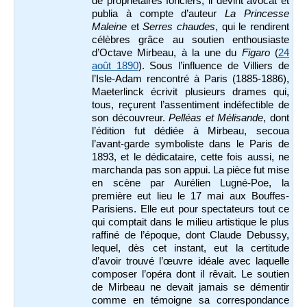
de propriétaires fonciers, il devint avocat et
publia à compte d’auteur
La Princesse
Maleine
et
Serres chaudes
, qui le rendirent
célèbres grâce au soutien enthousiaste
d’Octave Mirbeau, à la une du
Figaro
(
24
août 1890
). Sous l’influence de Villiers de
l’Isle-Adam rencontré à Paris (1885-1886),
Maeterlinck écrivit plusieurs drames qui,
tous, reçurent l’assentiment indéfectible de
son découvreur.
Pelléas et Mélisande
, dont
l’édition fut dédiée à Mirbeau, secoua
l’avant-garde symboliste dans le Paris de
1893, et le dédicataire, cette fois aussi, ne
marchanda pas son appui. La pièce fut mise
en scène par Aurélien Lugné-Poe, la
première eut lieu le 17 mai aux Bouffes-
Parisiens. Elle eut pour spectateurs tout ce
qui comptait dans le milieu artistique le plus
raffiné de l’époque, dont Claude Debussy,
lequel, dès cet instant, eut la certitude
d’avoir trouvé l’œuvre idéale avec laquelle
composer l’opéra dont il rêvait. Le soutien
de Mirbeau ne devait jamais se démentir
comme en témoigne sa correspondance