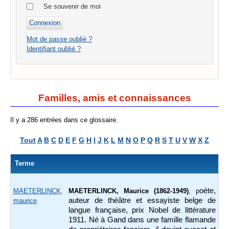
Se souvenir de moi
Mot de passe oublié ?
Identifiant oublié ?
Familles, amis et connaissances
Il y a 286 entrées dans ce glossaire.
Tout
A
B
C
D
E
F
G
H
I
J
K
L
M
N
O
P
Q
R
S
T
U
V
W
X
Z
Terme
oète,
MAETERLINCK,
MAETERLINCK, Maurice (1862-1949)
, p
auteur de théâtre et essayiste belge de
maurice
langue française, prix Nobel de littérature
1911. Né à Gand dans une famille flamande