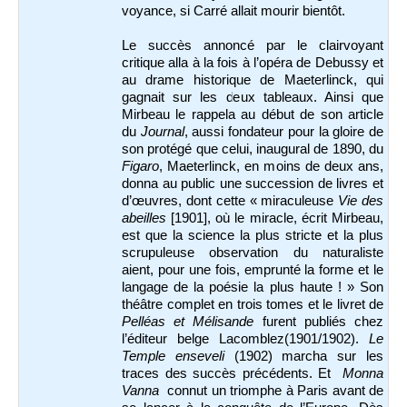
voyance, si Carré allait mourir bientôt.
Le succès annoncé par le clairvoyant
critique alla à la fois à l’opéra de Debussy et
au drame historique de Maeterlinck, qui
gagnait sur les deux tableaux. Ainsi que
Mirbeau le rappela au début de son article
du
Journal
, aussi fondateur pour la gloire de
son protégé que celui, inaugural de 1890, du
Figaro
, Maeterlinck, en moins de deux ans,
donna au public une succession de livres et
d’œuvres, dont cette « miraculeuse
Vie des
abeilles
[1901], où le miracle, écrit Mirbeau,
est que la science la plus stricte et la plus
scrupuleuse observation du naturaliste
aient, pour une fois, emprunté la forme et le
langage de la poésie la plus haute ! » Son
théâtre complet en trois tomes et le livret de
Pelléas et Mélisande
furent publiés chez
l’éditeur belge Lacomblez(1901/1902).
Le
Temple enseveli
(1902) marcha sur les
traces des succès précédents. Et
Monna
Vanna
connut un triomphe à Paris avant de