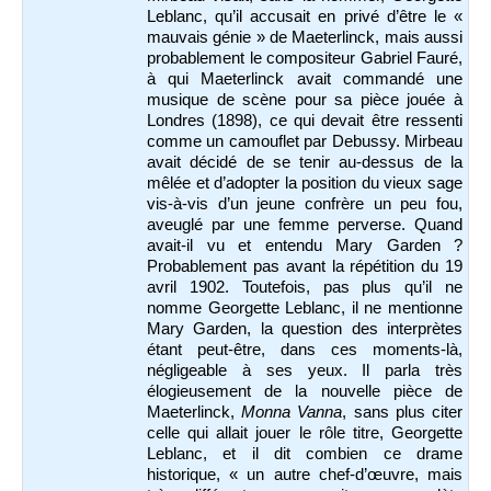
Leblanc, qu’il accusait en privé d’être le «
mauvais génie » de Maeterlinck, mais aussi
probablement le compositeur Gabriel Fauré,
à qui Maeterlinck avait commandé une
musique de scène pour sa pièce jouée à
Londres (1898), ce qui devait être ressenti
comme un camouflet par Debussy. Mirbeau
avait décidé de se tenir au-dessus de la
mêlée et d’adopter la position du vieux sage
vis-à-vis d’un jeune confrère un peu fou,
aveuglé par une femme perverse. Quand
avait-il vu et entendu Mary Garden ?
Probablement pas avant la répétition du 19
avril 1902. Toutefois, pas plus qu’il ne
nomme Georgette Leblanc, il ne mentionne
Mary Garden, la question des interprètes
étant peut-être, dans ces moments-là,
négligeable à ses yeux. Il parla très
élogieusement de la nouvelle pièce de
Maeterlinck,
Monna Vanna
, sans plus citer
celle qui allait jouer le rôle titre, Georgette
Leblanc, et il dit combien ce drame
historique, « un autre chef-d’œuvre, mais