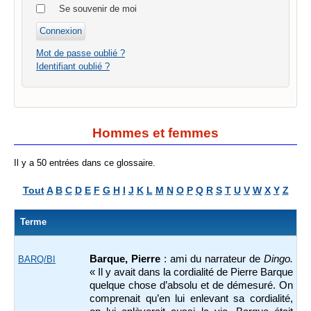
Se souvenir de moi
Mot de passe oublié ?
Identifiant oublié ?
Hommes et femmes
Il y a 50 entrées dans ce glossaire.
Tout
A
B
C
D
E
F
G
H
I
J
K
L
M
N
O
P
Q
R
S
T
U
V
W
X
Y
Z
Terme
Barque, Pierre
: ami du narrateur de
Dingo.
BARQ/BI
« Il y avait dans la cordialité de Pierre Barque
quelque chose d’absolu et de démesuré. On
comprenait qu’en lui enlevant sa cordialité,