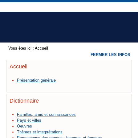
Vous êtes ici :
Accueil
FERMER LES INFOS
Accueil
Présentation générale
Dictionnaire
Familles, amis et connaissances
Pays et villes
Oeuvres
Thèmes et interprétations
Personnages des romans : hommes et femmes