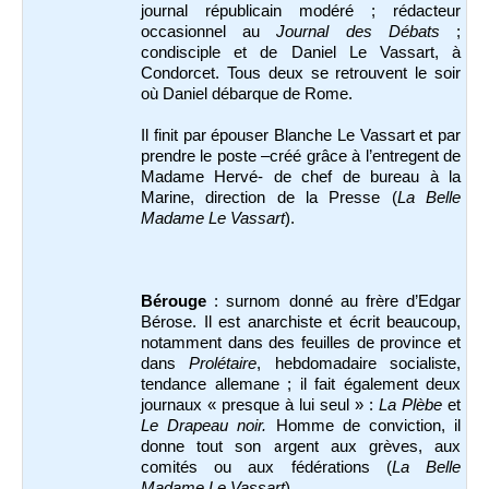
journal républicain modéré ; rédacteur
occasionnel au
Journal des Débats
;
condisciple et de Daniel Le Vassart, à
Condorcet. Tous deux se retrouvent le soir
où Daniel débarque de Rome.
Il finit par épouser Blanche Le Vassart et par
prendre le poste –créé grâce à l’entregent de
Madame Hervé- de chef de bureau à la
Marine, direction de la Presse (
La Belle
Madame Le Vassart
).
Bérouge
: surnom donné au frère d’Edgar
Bérose. Il est anarchiste et écrit beaucoup,
notamment dans des feuilles de province et
dans
Prolétaire
, hebdomadaire socialiste,
tendance allemane ; il fait également deux
journaux « presque à lui seul » :
La Plèbe
et
Le Drapeau noir.
Homme de conviction, il
donne tout son argent aux grèves, aux
comités ou aux fédérations (
La Belle
Madame Le Vassart
).