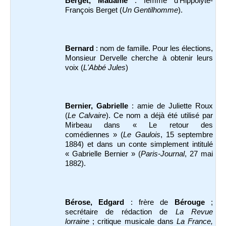
Berget, Madame
: femme d’Hippolyte-
François Berget (
Un Gentilhomme
).
Bernard
: nom de famille. Pour les élections,
Monsieur Dervelle cherche à obtenir leurs
voix (
L'Abbé Jules
)
Bernier, Gabrielle
: amie de Juliette Roux
(
Le Calvaire
). Ce nom a déjà été utilisé par
Mirbeau dans « Le retour des
comédiennes » (
Le Gaulois
, 15 septembre
1884) et dans un conte simplement intitulé
« Gabrielle Bernier » (
Paris-Journal
, 27 mai
1882).
Bérose, Edgard
: frère de
Bérouge
;
secrétaire de rédaction de
La Revue
lorraine
; critique musicale dans
La France,