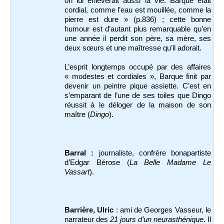
on lui enlèverait aussi la vie. Barque était
cordial, comme l’eau est mouillée, comme la
pierre est dure » (p.836) ; cette bonne
humour est d’autant plus remarquable qu’en
une année il perdit son père, sa mère, ses
deux sœurs et une maîtresse qu’il adorait.
L’esprit longtemps occupé par des affaires
« modestes et cordiales », Barque finit par
devenir un peintre pique assiette. C’est en
s’emparant de l’une de ses toiles que Dingo
réussit à le déloger de la maison de son
maître (
Dingo
).
Barral :
journaliste, confrère bonapartiste
d’Edgar Bérose (
La Belle Madame Le
Vassart
).
Barrière, Ulric
: ami de Georges Vasseur, le
narrateur des
21 jours d’un neurasthénique
. Il