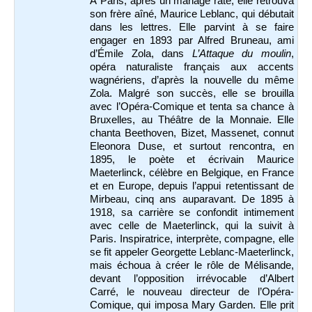
À Paris, après un mariage raté, elle retrouva
son frère aîné, Maurice Leblanc, qui débutait
dans les lettres. Elle parvint à se faire
engager en 1893 par Alfred Bruneau, ami
d’Émile Zola, dans
L’Attaque du moulin
,
opéra naturaliste français aux accents
wagnériens, d’après la nouvelle du même
Zola. Malgré son succès, elle se brouilla
avec l’Opéra-Comique et tenta sa chance à
Bruxelles, au Théâtre de la Monnaie. Elle
chanta Beethoven, Bizet, Massenet, connut
Eleonora Duse, et surtout rencontra, en
1895, le poète et écrivain Maurice
Maeterlinck, célèbre en Belgique, en France
et en Europe, depuis l’appui retentissant de
Mirbeau, cinq ans auparavant. De 1895 à
1918, sa carrière se confondit intimement
avec celle de Maeterlinck, qui la suivit à
Paris. Inspiratrice, interprète, compagne, elle
se fit appeler Georgette Leblanc-Maeterlinck,
mais échoua à créer le rôle de Mélisande,
devant l’opposition irrévocable d’Albert
Carré, le nouveau directeur de l’Opéra-
Comique, qui imposa Mary Garden. Elle prit