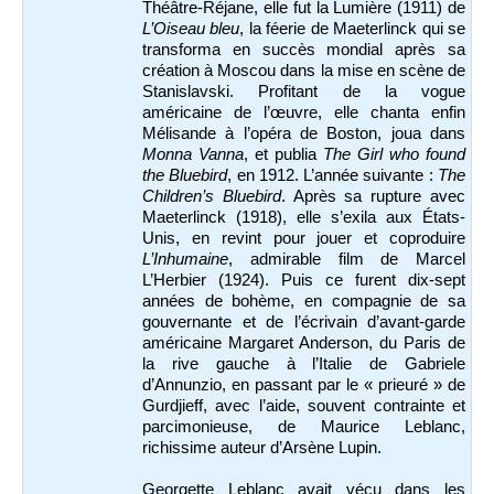
Théâtre-Réjane, elle fut la Lumière (1911) de
L’Oiseau bleu
, la féerie de Maeterlinck qui se
transforma en succès mondial après sa
création à Moscou dans la mise en scène de
Stanislavski. Profitant de la vogue
américaine de l’œuvre, elle chanta enfin
Mélisande à l’opéra de Boston, joua dans
Monna Vanna
, et publia
The Girl who found
the Bluebird
, en 1912. L’année suivante :
The
Children’s Bluebird
. Après sa rupture avec
Maeterlinck (1918), elle s’exila aux États-
Unis, en revint pour jouer et coproduire
L’Inhumaine
, admirable film de Marcel
L’Herbier (1924). Puis ce furent dix-sept
années de bohème, en compagnie de sa
gouvernante et de l’écrivain d’avant-garde
américaine Margaret Anderson, du Paris de
la rive gauche à l’Italie de Gabriele
d’Annunzio, en passant par le « prieuré » de
Gurdjieff, avec l’aide, souvent contrainte et
parcimonieuse, de Maurice Leblanc,
richissime auteur d’Arsène Lupin.
Georgette Leblanc avait vécu dans les