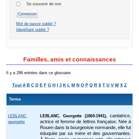
Se souvenir de moi
Mot de passe oublié ?
Identifiant oublié ?
Familles, amis et connaissances
Il y a 286 entrées dans ce glossaire.
Tout
A
B
C
D
E
F
G
H
I
J
K
L
M
N
O
P
Q
R
S
T
U
V
W
X
Z
Terme
cantatrice,
LEBLANC,
LEBLANC, Georgette (1869-1941),
actrice et femme de lettres française. Née à
georgette
Rouen dans la bourgeoisie normande, elle fut
éduquée par sa mère et des gouvernantes.