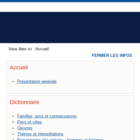
Vous êtes ici :
Accueil
FERMER LES INFOS
Accueil
Présentation générale
Dictionnaire
Familles, amis et connaissances
Pays et villes
Oeuvres
Thèmes et interprétations
Personnages des romans : hommes et femmes