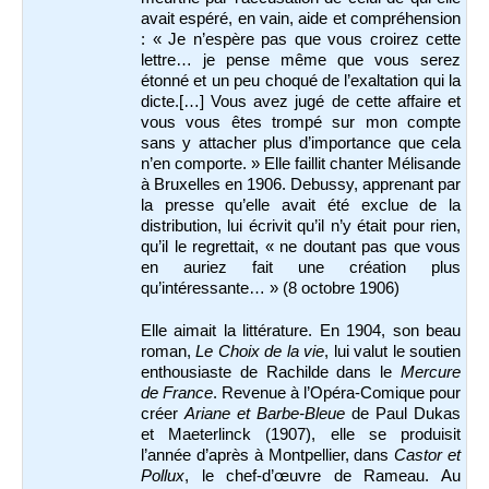
avait espéré, en vain, aide et compréhension
: « Je n’espère pas que vous croirez cette
lettre… je pense même que vous serez
étonné et un peu choqué de l’exaltation qui la
dicte.[…] Vous avez jugé de cette affaire et
vous vous êtes trompé sur mon compte
sans y attacher plus d’importance que cela
n’en comporte. » Elle faillit chanter Mélisande
à Bruxelles en 1906. Debussy, apprenant par
la presse qu’elle avait été exclue de la
distribution, lui écrivit qu’il n’y était pour rien,
qu’il le regrettait, « ne doutant pas que vous
en auriez fait une création plus
qu’intéressante… » (8 octobre 1906)
Elle aimait la littérature. En 1904, son beau
roman,
Le Choix de la vie
, lui valut le soutien
enthousiaste de Rachilde dans le
Mercure
de France
. Revenue à l’Opéra-Comique pour
créer
Ariane et Barbe-Bleue
de Paul Dukas
et Maeterlinck (1907), elle se produisit
l’année d’après à Montpellier, dans
Castor et
Pollux
, le chef-d’œuvre de Rameau. Au