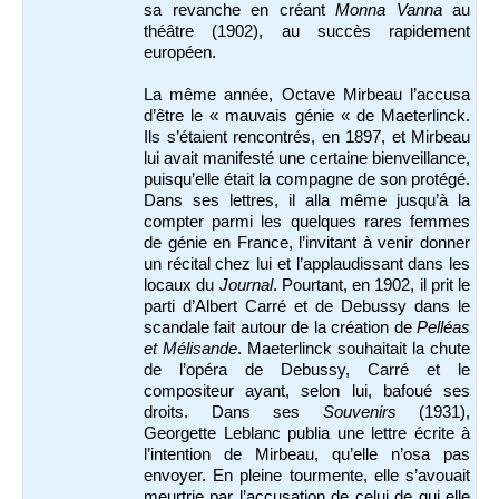
sa revanche en créant
Monna Vanna
au
théâtre (1902), au succès rapidement
européen.
La même année, Octave Mirbeau l’accusa
d’être le « mauvais génie « de Maeterlinck.
Ils s’étaient rencontrés, en 1897, et Mirbeau
lui avait manifesté une certaine bienveillance,
puisqu’elle était la compagne de son protégé.
Dans ses lettres, il alla même jusqu’à la
compter parmi les quelques rares femmes
de génie en France, l’invitant à venir donner
un récital chez lui et l’applaudissant dans les
locaux du
Journal
. Pourtant, en 1902, il prit le
parti d’Albert Carré et de Debussy dans le
scandale fait autour de la création de
Pelléas
et
Mélisande
. Maeterlinck souhaitait la chute
de l’opéra de Debussy, Carré et le
compositeur ayant, selon lui, bafoué ses
droits. Dans ses
Souvenirs
(1931),
Georgette Leblanc publia une lettre écrite à
l’intention de Mirbeau, qu’elle n’osa pas
envoyer. En pleine tourmente, elle s’avouait
meurtrie par l’accusation de celui de qui elle