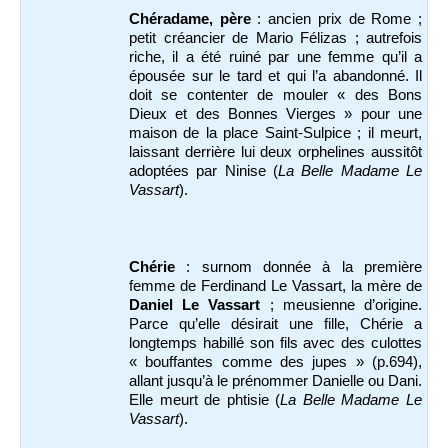
Chéradame, père
: ancien prix de Rome ;
petit créancier de Mario Félizas ; autrefois
riche, il a été ruiné par une femme qu’il a
épousée sur le tard et qui l’a abandonné. Il
doit se contenter de mouler « des Bons
Dieux et des Bonnes Vierges » pour une
maison de la place Saint-Sulpice ; il meurt,
laissant derrière lui deux orphelines aussitôt
adoptées par Ninise (
La Belle Madame Le
Vassart
).
Chérie
: surnom donnée à la première
femme de Ferdinand Le Vassart, la mère de
Daniel Le Vassart
; meusienne d’origine.
Parce qu’elle désirait une fille, Chérie a
longtemps habillé son fils avec des culottes
« bouffantes comme des jupes » (p.694),
allant jusqu’à le prénommer Danielle ou Dani.
Elle meurt de phtisie (
La Belle Madame Le
Vassart
).