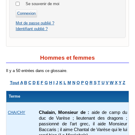
Se souvenir de moi
Mot de passe oublié ?
Identifiant oublié ?
Hommes et femmes
Il y a 50 entrées dans ce glossaire.
Tout
A
B
C
D
E
F
G
H
I
J
K
L
M
N
O
P
Q
R
S
T
U
V
W
X
Y
Z
Terme
Chalain, Monsieur de :
aide de camp du
CHA/CHY
duc de Varèse ; lieutenant des dragons ;
passionné de l’art grec, il aide Monsieur
Baccaris ; il aime Chantal de Varèse qui le lui