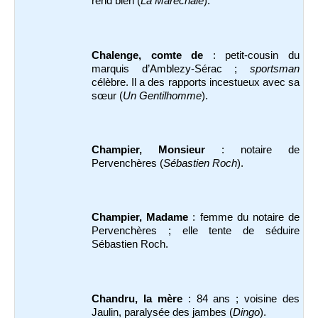
rend bien (
La Maréchale
).
Chalenge, comte de
: petit-cousin du
marquis d’Amblezy-Sérac ;
sportsman
célèbre. Il a des rapports incestueux avec sa
sœur (
Un Gentilhomme
).
Champier, Monsieur
: notaire de
Pervenchères (
Sébastien Roch
).
Champier, Madame
: femme du notaire de
Pervenchères ; elle tente de séduire
Sébastien Roch.
Chandru, la mère
: 84 ans ; voisine des
Jaulin, paralysée des jambes (
Dingo
).