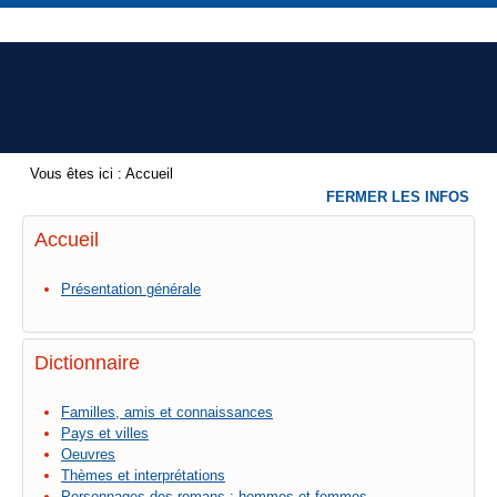
Vous êtes ici :
Accueil
FERMER LES INFOS
Accueil
Présentation générale
Dictionnaire
Familles, amis et connaissances
Pays et villes
Oeuvres
Thèmes et interprétations
Personnages des romans : hommes et femmes