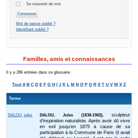
Se souvenir de moi
Mot de passe oublié ?
Identifiant oublié ?
Familles, amis et connaissances
Il y a 286 entrées dans ce glossaire.
Tout
A
B
C
D
E
F
G
H
I
J
K
L
M
N
O
P
Q
R
S
T
U
V
W
X
Z
Terme
sculpteur
DALOU, jules
DALOU, Jules (1838-1902),
d’inspiration naturaliste. Après avoir dû vivre
en exil jusqu’en 1879 à cause de sa
participation à la Commune de Paris (il avait