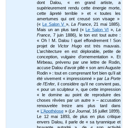
dont Dalou, « en grand artiste, a
supérieurement rendu cette énergie morte,
cette âpreté terrible » et « toutes les
amertumes qui ont creusé son visage »
(«
Le Salon V
»,
La France
, 21 mai 1885).
Mais un an plus tard («
Le Salon VI
»,
La
France
, 7 juin 1886), le ton est tout autre :
« Oh ! M. Dalou ! quel effondrement ! Son
projet de
Victor Hugo
est très mauvais.
L’architecture en est déplorable, petite de
conception, vulgaire d’ornementation ». Et
Mirbeau, prévenu par une lettre de Rodin,
accuse Dalou d’avoir pillé « son ami Auguste
Rodin » : tout en comprenant fort bien qu’il ait
été vivement « impressionné » par
La Porte
de l’Enfer
, il considère qu’il ne convient pas,
« pour un sculpteur », que cette impression
« le domine au point de reproduire des
choses rêvées par un autre » – accusation
renouvelée treize ans plus tard dans
«
L’Apothéose
» (
Le Journal
, 16 juillet 1899).
Le 12 mai 1893, de plus en plus critique
envers Dalou, il parle de « sa tyrannique et
bruyante autorité », de « son activité