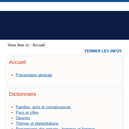
Vous êtes ici :
Accueil
FERMER LES INFOS
Accueil
Présentation générale
Dictionnaire
Familles, amis et connaissances
Pays et villes
Oeuvres
Thèmes et interprétations
Personnages des romans : hommes et femmes