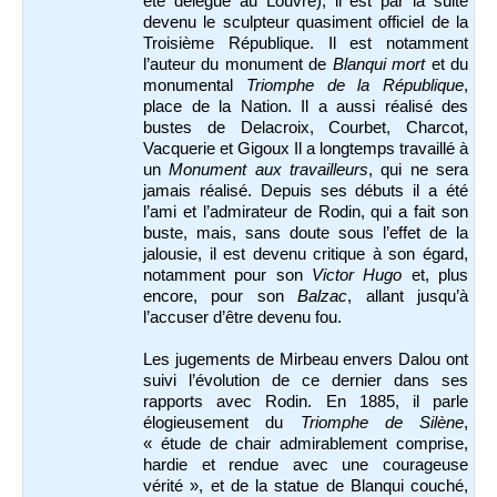
été délégué au Louvre), il est par la suite
devenu le sculpteur quasiment officiel de la
Troisième République. Il est notamment
l’auteur du monument de
Blanqui mort
et du
monumental
Triomphe de la République
,
place de la Nation. Il a aussi réalisé des
bustes de Delacroix, Courbet, Charcot,
Vacquerie et Gigoux Il a longtemps travaillé à
un
Monument aux travailleurs
, qui ne sera
jamais réalisé. Depuis ses débuts il a été
l’ami et l’admirateur de Rodin, qui a fait son
buste, mais, sans doute sous l’effet de la
jalousie, il est devenu critique à son égard,
notamment pour son
Victor Hugo
et, plus
encore, pour son
Balzac
, allant jusqu’à
l’accuser d’être devenu fou.
Les jugements de Mirbeau envers Dalou ont
suivi l’évolution de ce dernier dans ses
rapports avec Rodin. En 1885, il parle
élogieusement du
Triomphe de Silène
,
« étude de chair admirablement comprise,
hardie et rendue avec une courageuse
vérité », et de la statue de Blanqui couché,