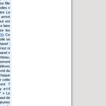
se fille
olles »
ntre
La
 arrivé
out est
e faire
sse les
76
). Ce
toile se
banel
:
’est ni
banel »
irbeau,
gnement
’élèves
vret du
 chaque
e cette
ent ?
 a-t-il
? » Le
haut de
jeunes