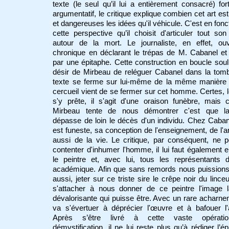
texte (le seul qu’il lui a entièrement consacré) fo
argumentatif, le critique explique combien cet art est 
et dangereuses les idées qu'il véhicule. C'est en fonc
cette perspective qu’il choisit d'articuler tout son 
autour de la mort. Le journaliste, en effet, ou
chronique en déclarant le trépas de M. Cabanel et 
par une épitaphe. Cette construction en boucle soul
désir de Mirbeau de reléguer Cabanel dans la tom
texte se ferme sur lui-même de la même manière 
cercueil vient de se fermer sur cet homme. Certes, l
s'y prête, il s'agit d'une oraison funèbre, mais
Mirbeau tente de nous démontrer c'est que l
dépasse de loin le décès d'un individu. Chez Caban
est funeste, sa conception de l'enseignement, de l'a
aussi de la vie. Le critique, par conséquent, ne 
contenter d'inhumer l'homme, il lui faut également e
le peintre et, avec lui, tous les représentants d
académique. Afin que sans remords nous puissions
aussi, jeter sur ce triste sire le crêpe noir du linceul
s'attacher à nous donner de ce peintre l'image l
dévalorisante qui puisse être. Avec un rare acharnem
va s'évertuer à déprécier l'œuvre et à bafouer l'a
Après s’être livré à cette vaste opérati
démystification, il ne lui reste plus qu’à rédiger l’ép