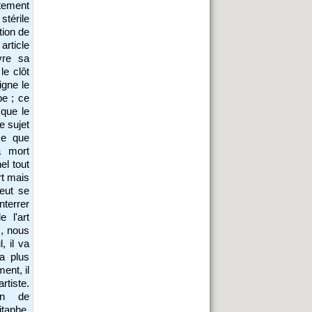
rtement
stérile
tion de
article
vre sa
le clôt
igne le
be ; ce
que le
e sujet
 ce que
a mort
el tout
rt mais
peut se
nterrer
e l'art
, nous
, il va
a plus
ent, il
rtiste.
on de
itaphe.