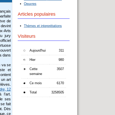
Oeuvres
rançais
Articles populaires
rfaite
lève de
 devint
Thèmes et interprétations
ux-Arts
du jury
Visiteurs
fficiel
irtuose
ouvert
Aujourd'hui
311
a dans
Hier
980
u va se
Cette
3507
ste et
semaine
content
 un art
Ce mois
6170
élèves.
dre
, 12
Total
3258505
l’art.
de ses
se fait
ut. Dès
que, ce