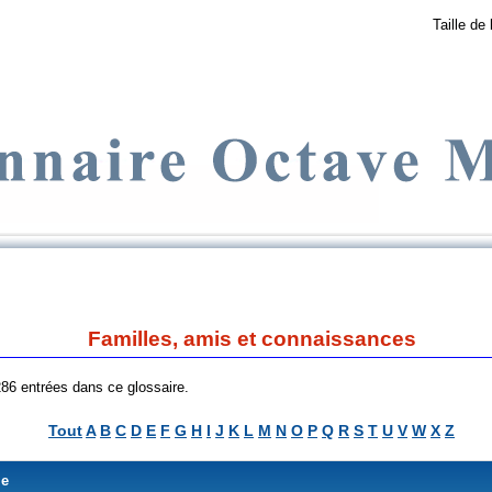
Taille de 
Familles, amis et connaissances
 286 entrées dans ce glossaire.
Tout
A
B
C
D
E
F
G
H
I
J
K
L
M
N
O
P
Q
R
S
T
U
V
W
X
Z
me