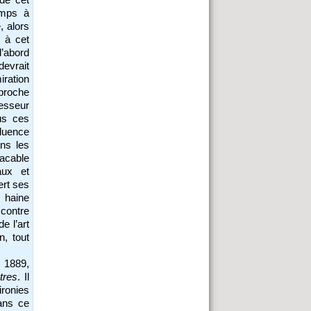
emps à
, alors
t à cet
d’abord
 devrait
miration
proche
esseur
us ces
luence
ans les
lacable
aux et
ert ses
 haine
 contre
de l’art
n, tout
 1889,
tres
. Il
ironies
ans ce