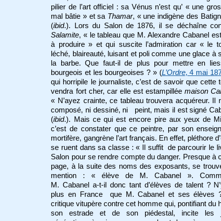
pilier de l’art officiel : sa Vénus n’est qu’ « une gros
mal bâtie » et sa
Thamar
, « une indigène des Batign
(
ibid
.). Lors du Salon de 1876, il se déchaîne co
Salamite
, « le tableau que M. Alexandre Cabanel est
à produire » et qui suscite l’admiration car « le t
léché, blaireauté, luisant et poli comme une glace à s
la barbe. Que faut-il de plus pour mettre en lie
bourgeois et les bourgeoises ? » (
L’Ordre
, 4 mai 18
qui horripile le journaliste, c’est de savoir que cette 
vendra fort cher, car elle est estampillée
maison Ca
« N’ayez crainte, ce tableau trouvera acquéreur. Il n
composé, ni dessiné, ni peint, mais il est signé Ca
(
ibid
.). Mais ce qui est encore pire aux yeux de M
c’est de constater que ce peintre, par son ensei
mortifère, gangrène l’art français. En effet, pléthore d
se ruent dans sa classe : « Il suffit de parcourir le li
Salon pour se rendre compte du danger. Presque à
page, à la suite des noms des exposants, se trouv
mention : « élève de M. Cabanel ». Comm
M. Cabanel a-t-il donc tant d’élèves de talent ? N’y
plus en France que M. Cabanel et ses élèves 
critique vitupère contre cet homme qui, pontifiant du 
son estrade et de son piédestal, incite les 