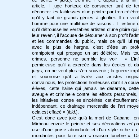
article, il juge honteux de consacrer tant de t
dénoncer les faiblesses d’un peintre par trop célèbre
qu’il y tant de grands génies à glorifier. Il en veu
homme pour une multitude de raisons : il estime 
qu’il détrousse les véritables artistes d’une gloire qui
leur revenir, il l’accuse de détourner à son profit l’ad
et les commandes du public, mais ce qu’il lui re
avec le plus de hargne, c’est d’être un prof
omnipotent qui propage un art délétère. Mais to
crimes, personne ne semble les voir : « L’inf
pernicieuse qu’il a exercée dans les écoles et d
jurys, on ne veut plus s’en souvenir ; la guerre imp
et sournoise qu’il a livrée aux artistes origin
convaincus, les protections honteuses dont il a couv
élèves, cette haine qui jamais ne désarme, cette
aveugle et criminelle contre les efforts personnels,
les initiatives, contre les sincérités, cet étouffement 
indépendant, ce drainage mercantile de l’art moye
cela est effacé » (
ibid
.).
C’est donc avec joie qu’à la mort de Cabanel, en
Mirbeau envoie le peintre et ses décorations
ad pa
use d’une prose abondante et d’un style riche en 
mordantes pour faire son « oraison funèbre ». D