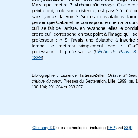
Mais quoi mettre ? Mirbeau s’interroge. Que dire
peintre qui, toute son existence, est passé à côté de
sans jamais la voir ? Si ces constatations l’amè
penser que Cabanel ne correspond en rien à la con
qu’il se fait de l’artiste, en revanche, elles le condu
croire qu’il correspond en tout point à l’image qu’il se
professeur : « Si j’avais une épitaphe à inscrire
tombe, je mettrais simplement ceci : “Ci-g
professeur : Il professa.” » (
L’Écho de Paris
, 8 
1889
).
Bibliographie :
Laurence Tartreau-Zeller,
Octave Mirbea
critique du cœur
, Presses du Septentrion, Lille, 1999,
pp. 
190-194; 201-204 et 233-257.
Glossary 3.0
uses technologies including
PHP
and
SQL