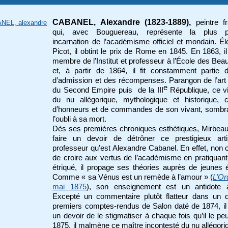
CABANEL, Alexandre (1823-1889),
peintre f
NEL, alexandre
qui, avec Bouguereau, représente la plus pa
incarnation de l’académisme officiel et mondain. É
Picot, il obtint le prix de Rome en 1845. En 1863, il
membre de l’Institut et professeur à l’École des Bea
et, à partir de 1864, il fit constamment partie 
d’admission et des récompenses. Parangon de l’art o
e
du Second Empire puis de la III
République, ce v
du nu allégorique, mythologique et historique, c
d’honneurs et de commandes de son vivant, sombr
l’oubli à sa mort.
Dès ses premières chroniques esthétiques, Mirbea
faire un devoir de détrôner ce prestigieux arti
professeur qu’est Alexandre Cabanel. En effet, non 
de croire aux vertus de l’académisme en pratiquant
étriqué, il propage ses théories auprès de jeunes 
Comme « sa Vénus est un remède à l’amour » (
L’Or
mai 1875
), son enseignement est un antidote à 
Excepté un commentaire plutôt flatteur dans un 
premiers comptes-rendus de Salon daté de 1874, il 
un devoir de le stigmatiser à chaque fois qu’il le pe
1875, il malmène ce maître incontesté du nu allégori