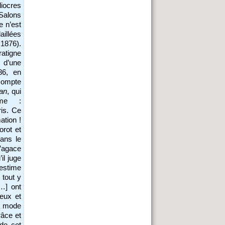
diocres
 Salons
e n’est
aillées
1876).
atigne
r d’une
86, en
compte
an
, qui
ime :
ris. Ce
ation !
orot et
dans le
 s’agace
il juge
estime
 tout y
[…] ont
eux et
la mode
râce et
 de cet