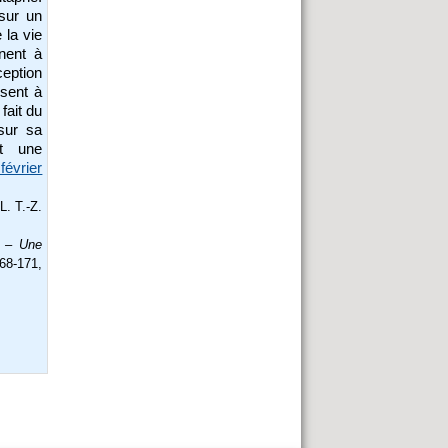
 sur un
 la vie
nent à
ception
isent à
 fait du
 sur sa
ît une
février
L. T.-Z.
u – Une
168-171,