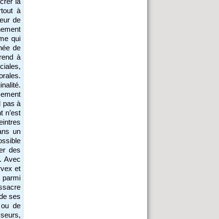
crer la
rtout à
teur de
nement
mme qui
née de
prend à
ciales,
orales.
nalité.
sement
d pas à
t n’est
eintres
dans un
ossible
er des
e. Avec
rvex et
t parmi
assacre
 de ses
 ou de
sseurs,