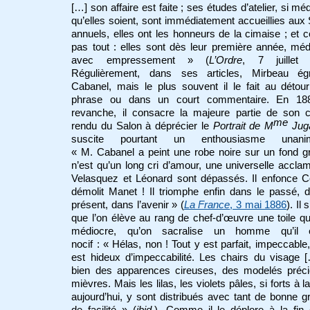
[…] son affaire est faite ; ses études d’atelier, si mé
qu’elles soient, sont immédiatement accueillies aux
annuels, elles ont les honneurs de la cimaise ; et c
pas tout : elles sont dès leur première année, méd
avec empressement » (
L’Ordre
, 7 juillet 
Régulièrement, dans ses articles, Mirbeau égr
Cabanel, mais le plus souvent il le fait au détou
phrase ou dans un court commentaire. En 18
revanche, il consacre la majeure partie de son 
me
rendu du Salon à déprécier le
Portrait de M
Jug
suscite pourtant un enthousiasme unan
« M. Cabanel a peint une robe noire sur un fond g
n’est qu’un long cri d’amour, une universelle acclam
Velasquez et Léonard sont dépassés. Il enfonce C
démolit Manet ! Il triomphe enfin dans le passé, 
présent, dans l’avenir » (
La France
, 3 mai 1886
). Il
que l’on élève au rang de chef-d’œuvre une toile qu’
médiocre, qu’on sacralise un homme qu’il 
nocif : « Hélas, non ! Tout y est parfait, impeccable,
est hideux d’impeccabilité. Les chairs du visage 
bien des apparences cireuses, des modelés préci
mièvres. Mais les lilas, les violets pâles, si forts à 
aujourd’hui, y sont distribués avec tant de bonne g
de facilité » (
ibid
.). Comme il le déplore à la fin