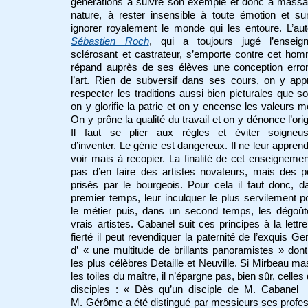
générations à suivre son exemple et donc à massa
nature, à rester insensible à toute émotion et su
ignorer royalement le monde qui les entoure. L’au
Sébastien Roch
, qui a toujours jugé l’enseig
sclérosant et castrateur, s’emporte contre cet ho
répand auprès de ses élèves une conception erro
l’art. Rien de subversif dans ses cours, on y ap
respecter les traditions aussi bien picturales que so
on y glorifie la patrie et on y encense les valeurs m
On y prône la qualité du travail et on y dénonce l’origi
Il faut se plier aux règles et éviter soigneu
d’inventer. Le génie est dangereux. Il ne leur appren
voir mais à recopier. La finalité de cet enseignemen
pas d’en faire des artistes novateurs, mais des p
prisés par le bourgeois. Pour cela il faut donc, 
premier temps, leur inculquer le plus servilement p
le métier puis, dans un second temps, les dégoût
vrais artistes. Cabanel suit ces principes à la lettr
fierté il peut revendiquer la paternité de l’exquis Ge
d’ « une multitude de brillants panoramistes » don
les plus célèbres Detaille et Neuville. Si Mirbeau m
les toiles du maître, il n’épargne pas, bien sûr, celles
disciples : « Dès qu’un disciple de M. Cabanel
M. Gérôme a été distingué par messieurs ses profe