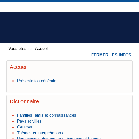
Vous êtes ici :
Accueil
FERMER LES INFOS
Accueil
Présentation générale
Dictionnaire
Familles, amis et connaissances
Pays et villes
Oeuvres
Thèmes et interprétations
Personnages des romans : hommes et femmes