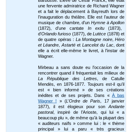
Barbusse. Élève de César Franck, elle était
une fervente admiratrice de Richard Wagner
et a fait le déplacement à Bayreuth lors de
l’inauguration du théâtre. Elle est l’auteur de
musique de chambre, d’un
Hymne à Apollon
(1872), d’une cantate
In exitu
(1873),
d’
Orlando furioso
(1877), de
Lutèce
(1878) et
de quatre opéras :
La Montagne noire
,
Héro
et Léandre
,
Astarté
et
Lancelot du Lac
, dont
elle a écrit elle-même le livret, à l’instar de
Wagner.
Mirbeau a sans doute eu l’occasion de la
rencontrer quand il fréquentait les milieux de
La République des Lettres
, de Catulle
Mendès, en 1876-1877. Toujours est-il qu’il
est « bien informé » de ses créations
inédites et de ses projets. Dans «
À bas
Wagner !
» (
L’Ordre de Paris
, 17 janvier
1877), il est élogieux pour son
Andante
pastoral
, inspiré de l’Arioste, qui lui « a
beaucoup plu », de même qu’à la plupart des
« auditeurs naïfs » comme lui : le « thème
principal » lui a paru « très gracieux