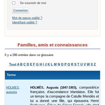
Se souvenir de moi
Mot de passe oublié ?
Identifiant oublié ?
Familles, amis et connaissances
Il y a 286 entrées dans ce glossaire.
Tout
A
B
C
D
E
F
G
H
I
J
K
L
M
N
O
P
Q
R
S
T
U
V
W
X
Z
Terme
compositrice
HOLMES,
HOLMÈS, Augusta (1847-1903),
française, d’ascendance irlandaise. Elle fut
augusta
un temps la compagne de Catulle Mendès et
lui a donné une fille, qui épousera Henri