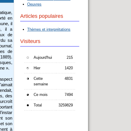
Oeuvres
atique,
Articles populaires
orté en
une, il
, il a
Thèmes et interprétations
aux de
rdu sa
Visiteurs
ournal
,
les de
1889).
Aujourd'hui
215
esques,
ine ».
Hier
1420
Cette
4831
 aspect
semaine
’aimait
endait,
Ce mois
7494
es, des
urcroît
Total
3259829
portant
’instar
nt son
 et son
ment à