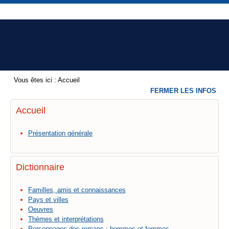
Vous êtes ici :
Accueil
FERMER LES INFOS
Accueil
Présentation générale
Dictionnaire
Familles, amis et connaissances
Pays et villes
Oeuvres
Thèmes et interprétations
Personnages des romans : hommes et femmes