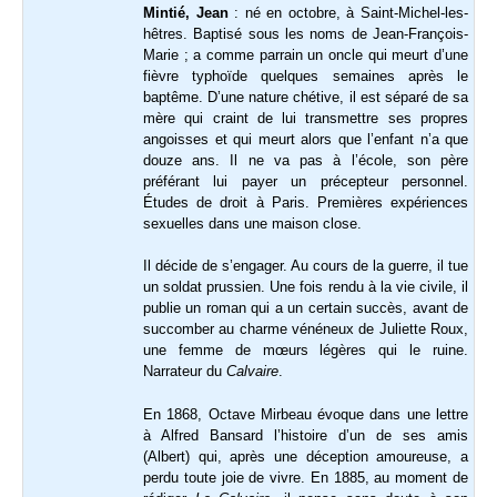
Mintié, Jean
: né en octobre, à Saint-Michel-les-
hêtres. Baptisé sous les noms de Jean-François-
Marie ; a comme parrain un oncle qui meurt d’une
fièvre typhoïde quelques semaines après le
baptême. D’une nature chétive, il est séparé de sa
mère qui craint de lui transmettre ses propres
angoisses et qui meurt alors que l’enfant n’a que
douze ans. Il ne va pas à l’école, son père
préférant lui payer un précepteur personnel.
Études de droit à Paris. Premières expériences
sexuelles dans une maison close.
Il décide de s’engager. Au cours de la guerre, il tue
un soldat prussien. Une fois rendu à la vie civile, il
publie un roman qui a un certain succès, avant de
succomber au charme vénéneux de Juliette Roux,
une femme de mœurs légères qui le ruine.
Narrateur du
Calvaire
.
En 1868, Octave Mirbeau évoque dans une lettre
à Alfred Bansard l’histoire d’un de ses amis
(Albert) qui, après une déception amoureuse, a
perdu toute joie de vivre. En 1885, au moment de