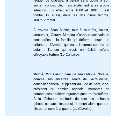
rédiger
Le Calvaire
, il pense sans doute à son
ancien condisciple, mais également à sa propre
situation. En effet, entre 1880 et 1884, il est
tombé, lui aussi, dans les rets d’une femme,
Judith Vimmer.
À travers Jean Mintié, tour à tour fils, soldat,
amoureux, Octave Mirbeau s’attaque aux valeurs
consacrées : la famille qui déforme l’esprit de
enfants ; l’Armée, qui traite l’homme comme du
bétail ; l’amour qui n’est, en réalité, qu’une
effroyable torture (
Le Calvaire
).
Mintié, Monsieur
: père de Jean Mintié. Notaire,
comme ses ancêtres. Maire de Saint-Michel,
conseiller général, suppléant du juge de paix, vice-
président du comice agricole, membres de
nombreuses sociétés agronomiques et forestières.
À la fâcheuse habitude de tuer les animaux
(chats, oiseaux, insectes). Il meurt alors que son
fils est encore à la guerre (
Le Calvaire
).