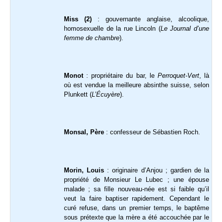
Miss (2)
: gouvernante anglaise, alcoolique,
homosexuelle de la rue Lincoln (
Le Journal d’une
femme de chambre
).
Monot
: propriétaire du bar, le
Perroquet-Vert
, là
où est vendue la meilleure absinthe suisse, selon
Plunkett (
L’Écuyère
).
Monsal, Père
: confesseur de Sébastien Roch.
Morin, Louis
: originaire d’Anjou ; gardien de la
propriété de Monsieur Le Lubec ; une épouse
malade ; sa fille nouveau-née est si faible qu’il
veut la faire baptiser rapidement. Cependant le
curé refuse, dans un premier temps, le baptême
sous prétexte que la mère a été accouchée par le