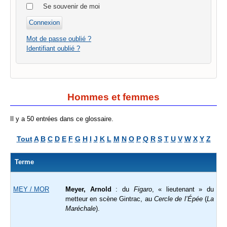
Se souvenir de moi
Mot de passe oublié ?
Identifiant oublié ?
Hommes et femmes
Il y a 50 entrées dans ce glossaire.
Tout
A
B
C
D
E
F
G
H
I
J
K
L
M
N
O
P
Q
R
S
T
U
V
W
X
Y
Z
Terme
MEY / MOR
Meyer, Arnold
: du
Figaro
, « lieutenant » du
metteur en scène Gintrac, au
Cercle de l’Épée
(
La
Maréchale
).