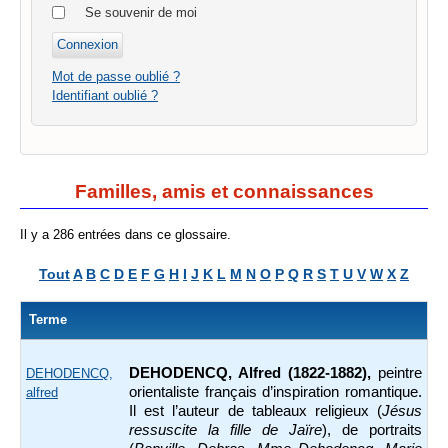
Se souvenir de moi
Mot de passe oublié ?
Identifiant oublié ?
Familles, amis et connaissances
Il y a 286 entrées dans ce glossaire.
Tout
A
B
C
D
E
F
G
H
I
J
K
L
M
N
O
P
Q
R
S
T
U
V
W
X
Z
Terme
DEHODENCQ, Alfred (1822-1882),
peintre
DEHODENCQ,
orientaliste français d’inspiration romantique.
alfred
Il est l’auteur de tableaux religieux (
Jésus
ressuscite la fille de Jaïre
), de portraits