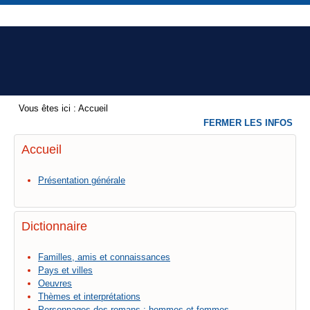
Vous êtes ici :
Accueil
FERMER LES INFOS
Accueil
Présentation générale
Dictionnaire
Familles, amis et connaissances
Pays et villes
Oeuvres
Thèmes et interprétations
Personnages des romans : hommes et femmes