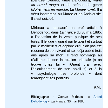
(
Banville
,
Debras
,
Mme Dehodencq
,
Marie
au nœud rouge
) et de scènes de genre
(
Bohémiens en marche
,
La Mariée juive
). Il a
vécu longtemps au Maroc et en Andalousie.
Il s’est suicidé.
Mirbeau a consacré un bref article à
Dehodencq, dans
La France
du 30 mai 1885,
à l’occasion de la vente publique de ses
toiles. Il le juge « grand par le talent et surtout
par le malheur » et déplore qu’il n’ait pas été
reconnu de son vivant et soit déjà oublié trois
ans après sa mort. Il rend hommage au
réalisme de son inspiration orientale (« on
trouve chez lui « l’Orient vrai, avec
l’éblouissement de son soleil ») et à la
« psychologie très profonde » dont
témoignent ses portraits.
P.M.
Bibliographie : Octave Mirbeau, «
Alfred
Dehodencq
»,
La France
, 30 mai 1885.