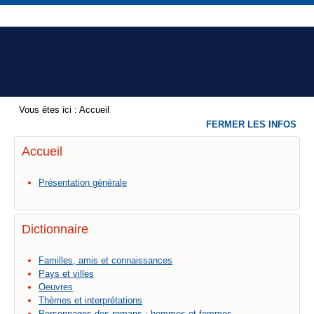
Vous êtes ici :
Accueil
FERMER LES INFOS
Accueil
Présentation générale
Dictionnaire
Familles, amis et connaissances
Pays et villes
Oeuvres
Thèmes et interprétations
Personnages des romans : hommes et femmes