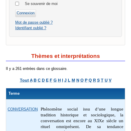
Se souvenir de moi
Mot de passe oublié ?
Identifiant oublié ?
Thèmes et interprétations
Il y a 261 entrées dans ce glossaire.
Tout
A
B
C
D
E
F
G
H
I
J
L
M
N
O
P
Q
R
S
T
U
V
Terme
Phénomène social issu d’une longue
CONVERSATION
tradition historique et sociologique, la
conversation est encore au XIXe siècle un
rituel omniprésent. De sa tendance