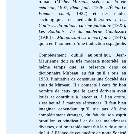
romans (
Michel Mornois, scènes de la vie
médicale
, 1907,
Fleur fanée
, 1926,
L’Écho. Le
Premier client
, 1927) et des études
sociologiques et médicalo-littéraires :
Les
Coulisses du palais : cuisine judiciaire
(1925),
Les Roulants. Vie du moderne Gaudissart
(1930) et
Maupassant est-il mort fou ?
(1947),
qui a eu l’honneur d’une traduction espagnole.
Complètement oublié aujourd’hui, Jean-
Maurienne doit sa très modeste notoriété, en
même temps que sa présence dans ce
dictionnaire Mirbeau, au fait qu’il a pris, en
1930, l’initiative de constituer une Société des
amis de Mirbeau. Il a contacté à cette fin bon
nombre de ceux que le grand écrivain avait
loués et contribué à lancer et, à l’en croire,
s’est heurté à maintes réticences. Il faut bien
imaginer cependant qu’il n’a pas dû être
complètement étranger, du fait de son esprit
brouillon et vindicatif et de ses maladresses
diverses, qui ont rapidement fait le vide autour
de lui, à l’échec de cet ancêtre de notre Société