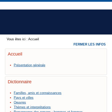
Vous êtes ici :
Accueil
FERMER LES INFOS
Accueil
Présentation générale
Dictionnaire
Familles, amis et connaissances
Pays et villes
Oeuvres
Thèmes et interprétations
Personnages des romans : hommes et femmes