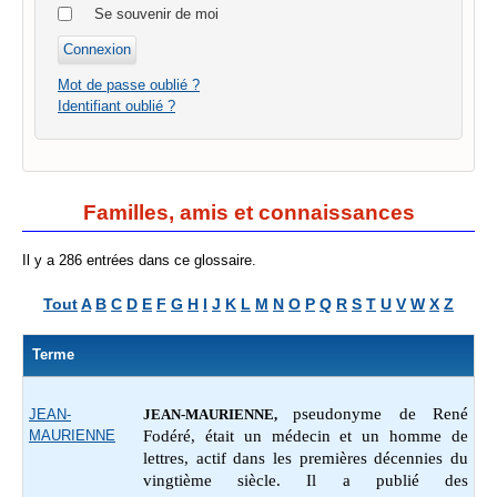
Se souvenir de moi
Mot de passe oublié ?
Identifiant oublié ?
Familles, amis et connaissances
Il y a 286 entrées dans ce glossaire.
Tout
A
B
C
D
E
F
G
H
I
J
K
L
M
N
O
P
Q
R
S
T
U
V
W
X
Z
Terme
pseudonyme de René
JEAN-
JEAN-MAURIENNE,
MAURIENNE
Fodéré, était un médecin et un homme de
lettres, actif dans les premières décennies du
vingtième siècle. Il a publié des