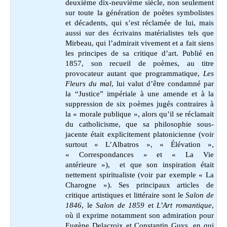
deuxième dix-neuvième siècle, non seulement
sur toute la génération de poètes symbolistes
et décadents, qui s’est réclamée de lui, mais
aussi sur des écrivains matérialistes tels que
Mirbeau, qui l’admirait vivement et a fait siens
les principes de sa critique d’art. Publié en
1857, son recueil de poèmes, au titre
provocateur autant que programmatique,
Les
Fleurs du mal
, lui valut d’être condamné par
la “Justice” impériale à une amende et à la
suppression de six poèmes jugés contraires à
la « morale publique », alors qu’il se réclamait
du catholicisme, que sa philosophie sous-
jacente était explicitement platonicienne (voir
surtout « L’Albatros », « Élévation »,
« Correspondances » et « La Vie
antérieure »), et que son inspiration était
nettement spiritualiste (voir par exemple « La
Charogne »). Ses principaux articles de
critique artistiques et littéraire sont le
Salon
de
1846
, le
Salon de 1859
et
L’Art romantique
,
où il exprime notamment son admiration pour
Eugène Delacroix et Constantin Guys, en qui