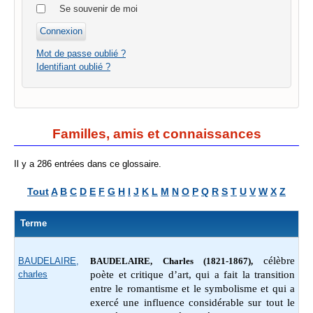
Se souvenir de moi
Mot de passe oublié ?
Identifiant oublié ?
Familles, amis et connaissances
Il y a 286 entrées dans ce glossaire.
Tout
A
B
C
D
E
F
G
H
I
J
K
L
M
N
O
P
Q
R
S
T
U
V
W
X
Z
Terme
célèbre
BAUDELAIRE,
BAUDELAIRE, Charles (1821-1867),
charles
poète et critique d’art, qui a fait la transition
entre le romantisme et le symbolisme et qui a
exercé une influence considérable sur tout le