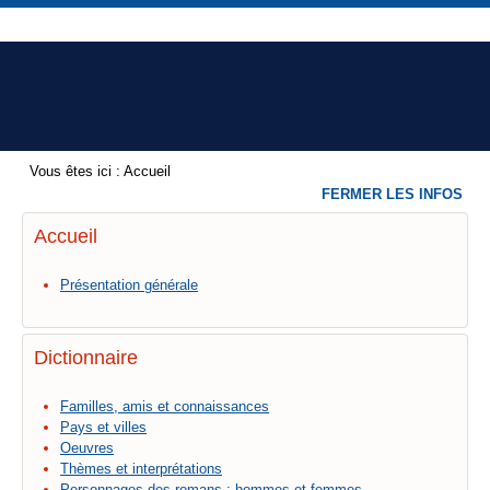
Vous êtes ici :
Accueil
FERMER LES INFOS
Accueil
Présentation générale
Dictionnaire
Familles, amis et connaissances
Pays et villes
Oeuvres
Thèmes et interprétations
Personnages des romans : hommes et femmes