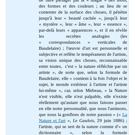
de faire partager par la « magie » des mots,
des formes et des couleurs ; au lieu de se
contenter de la surface des choses, il pénètre
jusqu'à leur « beauté cachée », jusqu'à leur
« mystère », leur « âme », leur « essence »,
par-delà leurs « apparences », et il en révèle
les secrètes analogies (les
« correspondances » verticales de
Baudelaire) ; l'œuvre d'art est personnelle et
subjective et reflète le tempérament de l'artiste,
sa vision unique des choses, reconnaissable
entre toutes, c'est « la nature réfléchie par un
artiste », de sorte que, selon la formule de
Baudelaire, elle « contient à la fois l'objet et le
sujet, le monde extérieur à l'artiste et l'artiste
lui-même », car, selon Mirbeau, « la Nature
n'est visible, elle n'est palpable, elle n'existe
réellement qu'autant que nous faisons passer
en elle notre personnalité, que nous l'animons,
que nous la gonflons de notre passion » («
La
Nature et l'art
»,
Le Gaulois
, 29 juin 1886) ;
l'artiste, qui se sert de la nature comme d'« un
dictionnaire », selon la formule