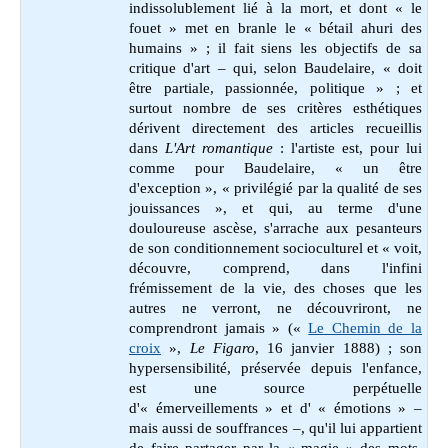
indissolublement lié à la mort, et dont « le
fouet » met en branle le « bétail ahuri des
humains » ; il fait siens les objectifs de sa
critique d'art – qui, selon Baudelaire, « doit
être partiale, passionnée, politique » ; et
surtout nombre de ses critères esthétiques
dérivent directement des articles recueillis
dans
L'Art romantique
: l'artiste est, pour lui
comme pour Baudelaire, « un être
d'exception », « privilégié par la qualité de ses
jouissances », et qui, au terme d'une
douloureuse ascèse, s'arrache aux pesanteurs
de son conditionnement socioculturel et « voit,
découvre, comprend, dans l'infini
frémissement de la vie, des choses que les
autres ne verront, ne découvriront, ne
comprendront jamais » («
Le Chemin de la
croix
»,
Le Figaro
, 16 janvier 1888) ; son
hypersensibilité, préservée depuis l'enfance,
est une source perpétuelle
d'« émerveillements » et d' « émotions » –
mais aussi de souffrances –, qu'il lui appartient