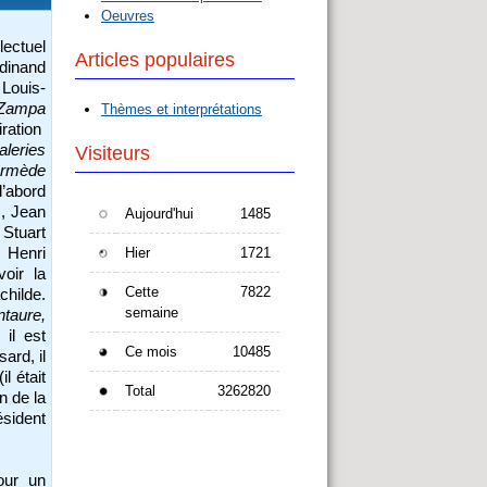
Oeuvres
llectuel
Articles populaires
rdinand
 Louis-
Zampa
Thèmes et interprétations
ration
leries
Visiteurs
ermède
d’abord
s, Jean
Aujourd'hui
1485
Stuart
, Henri
Hier
1721
voir la
Cette
7822
childe.
semaine
ntaure,
 il est
Ce mois
10485
ard, il
l était
Total
3262820
n de la
ésident
our un