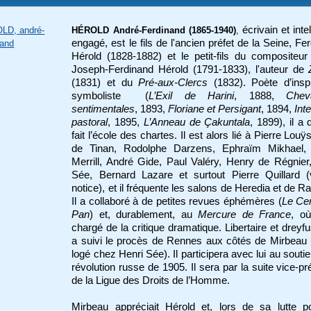
écrivain et inte
LD, andré-
HÉROLD André-Ferdinand (1865-1940)
,
engagé, est le fils de l'ancien préfet de la Seine, Fe
nand
Hérold (1828-1882) et le petit-fils du compositeur
Joseph-Ferdinand Hérold (1791-1833), l'auteur de
(1831) et du
Pré-aux-Clercs
(1832). Poète d’inspi
symboliste (
L’Exil de Harini
, 1888,
Cheva
sentimentales
, 1893,
Floriane et Persigant
, 1894,
Int
pastoral
, 1895,
L’Anneau de Çakuntala
, 1899), il a 
fait l’école des chartes. Il est alors lié à Pierre Louÿ
de Tinan, Rodolphe Darzens, Ephraïm Mikhael, 
Merrill, André Gide, Paul Valéry, Henry de Régnier
Sée, Bernard Lazare et surtout Pierre Quillard (
notice), et il fréquente les salons de Heredia et de Ra
Il a collaboré à de petites revues éphémères (
Le Ce
Pan
) et, durablement, au
Mercure de France
, où
chargé de la critique dramatique. Libertaire et dreyfus
a suivi le procès de Rennes aux côtés de Mirbeau (i
logé chez Henri Sée). Il participera avec lui au soutie
révolution russe de 1905. Il sera par la suite vice-pr
de la Ligue des Droits de l’Homme.
Mirbeau appréciait Hérold et, lors de sa lutte p