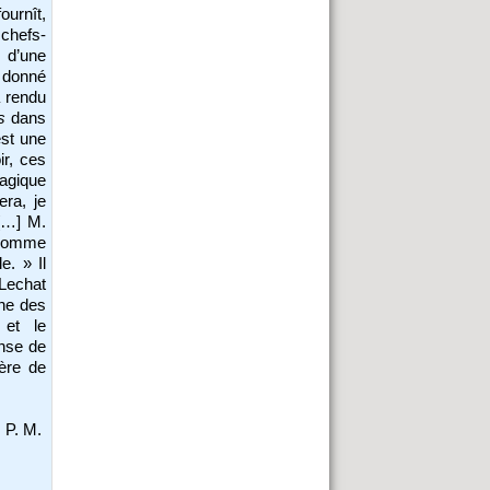
ournît,
 chefs-
d’une
a donné
a rendu
s
dans
est une
ir, ces
ragique
era, je
 […] M.
’homme
e. » Il
 Lechat
une des
 et le
ense de
ère de
P. M.