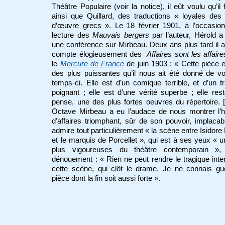
Théâtre Populaire (voir la notice), il eût voulu qu’il f
ainsi que Quillard, des traductions « loyales des
d’œuvre grecs ». Le 18 février 1901, à l’occasion
lecture des
Mauvais bergers
par l’auteur, Hérold 
une conférence sur Mirbeau. Deux ans plus tard il 
compte élogieusement des
Affaires sont les affaire
le
Mercure de France
de
juin 1903 : « Cette pièce 
des plus puissantes qu’il nous ait été donné de vo
temps-ci. Elle est d’un comique terrible, et d’un t
poignant ; elle est d’une vérité superbe ; elle rest
pense, une des plus fortes oeuvres du répertoire.
Octave Mirbeau a eu l’audace de nous montrer l
d’affaires triomphant, sûr de son pouvoir, implacabl
admire tout particulièrement « la scène entre Isidore
et le marquis de Porcellet », qui est à ses yeux « 
plus vigoureuses du théâtre contemporain »,
dénouement : « Rien ne peut rendre le tragique int
cette scène, qui clôt le drame. Je ne connais gu
pièce dont la fin soit aussi forte ».