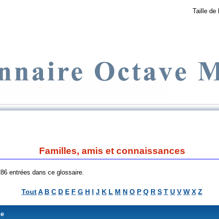
Taille de 
Familles, amis et connaissances
 286 entrées dans ce glossaire.
Tout
A
B
C
D
E
F
G
H
I
J
K
L
M
N
O
P
Q
R
S
T
U
V
W
X
Z
me