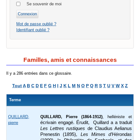
Se souvenir de moi
Mot de passe oublié ?
Identifiant oublié ?
Familles, amis et connaissances
Il y a 286 entrées dans ce glossaire.
Tout
A
B
C
D
E
F
G
H
I
J
K
L
M
N
O
P
Q
R
S
T
U
V
W
X
Z
Terme
QUILLARD,
QUILLARD, Pierre (1864-1912)
, helléniste et
écrivain engagé. Érudit, Quillard a a traduit
pierre
Les Lettres rustiques
de Claudius Aelianus
Prenestin (1895),
Les Mimes d’Hérondas