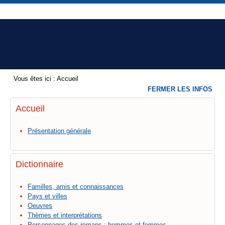
Vous êtes ici :
Accueil
FERMER LES INFOS
Accueil
Présentation générale
Dictionnaire
Familles, amis et connaissances
Pays et villes
Oeuvres
Thèmes et interprétations
Personnages des romans : hommes et femmes