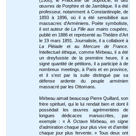
(1900), le
Philoctète
de Sophocle, et des
œuvres de Porphire et de Jamblique. Il a été
professeur, notamment à Constantinople, de
1893 à 1896, où il a été sensibilisé aux
massacres d’Arméniens. Poète symboliste,
il est auteur de
La Fille
aux mains coupées
,
publié en 1886 et représenté au Théâtre d'Art
le 19 mars 1891. Journaliste, il a collaboré à
La Pléiade
et au
Mercure de France
.
Intellectuel éthique, comme Mirbeau, il a été
un dreyfusiste de la première heure, il a
signé quantité de pétitions, il a participé à de
nombreux meetings, à Paris et en province,
et il s’est par la suite distingué par sa
défense ardente du peuple arménien
massacré par les Ottomans.
Mirbeau aimait beaucoup Pierre Quillard, son
frère spirituel, qui le lui rendait bien et dont il
possédait les œuvres agrémentées de
longues dédicaces manuscrites, par
exemple : « À Octave Mirbeau, en signe
d’admiration chaque jour plus vive et d’amitié
chaque jour plus fervente. » Tous deux ont