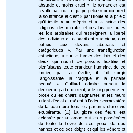
absurde et moins cruel », le romancier est
révolté par tout ce qui perpétue morbidement
la souffrance et c’est « par l'ironie et la pitié »
qu’il invite « au mépris et à la haine des
religions, des morales et des lois, de toutes
les lois arbitraires qui restreignent la liberté
des individus et la sacrifient aux dieux, aux
patries, aux devoirs abstraits et
catégoriques ». Par une transfiguration
esthétique, « sur le fumier des lois et des
dieux qui nourrit de poisons hostiles et
bienfaisants toute grandeur humaine, de ce
fumier, par la révolte, il fait surgir
l'angoissante, la tragique et la parfaite
beauté ». Quillard admire surtout la
deuxième partie du récit, « le long poème en
prose où les chairs saignantes et les fleurs
luttent d’éclat et mêlent à l’odeur carnassière
de la pourriture tous les parfums d’une vie
exubérante. [...] La gloire des fleurs est
célébrée par un amant qui les a possédées
de toute la fièvre de ses yeux, de ses
narines et de ses doigts et qui les vénère et