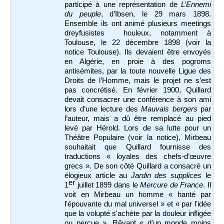
participé à une représentation de
L’Ennemi
du peuple
, d’Ibsen, le 29 mars 1898.
Ensemble ils ont animé plusieurs meetings
dreyfusistes houleux, notamment à
Toulouse, le 22 décembre 1898 (voir la
notice Toulouse). Ils devaient être envoyés
en Algérie, en proie à des pogroms
antisémites, par la toute nouvelle Ligue des
Droits de l’Homme, mais le projet ne s’est
pas concrétisé. En février 1900, Quillard
devait consacrer une conférence à son ami
lors d’une lecture des
Mauvais bergers
par
l’auteur, mais a dû être remplacé au pied
levé par Hérold. Lors de sa lutte pour un
Théâtre Populaire (voir la notice), Mirbeau
souhaitait que Quillard fournisse des
traductions « loyales des chefs-d’œuvre
grecs ». De son côté Quillard a consacré un
élogieux article au
Jardin des supplices
le
er
1
juillet 1899 dans le
Mercure de France
.
Il
voit en Mirbeau un homme « hanté par
l'épouvante du mal universel » et « par l'idée
que la volupté s'achète par la douleur infligée
ou perçue ». Rêvant « d'un monde moins