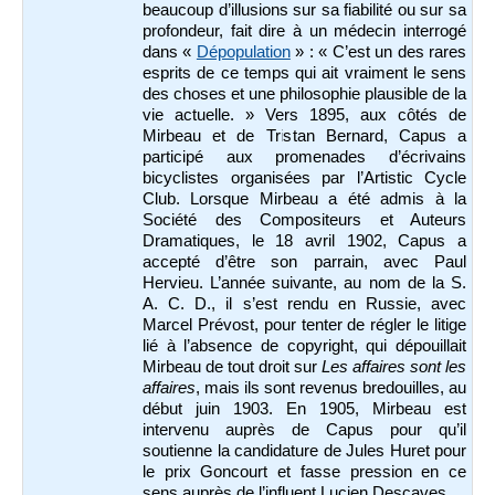
beaucoup d’illusions sur sa fiabilité ou sur sa
profondeur, fait dire à un médecin interrogé
dans «
Dépopulation
» : « C’est un des rares
esprits de ce temps qui ait vraiment le sens
des choses et une philosophie plausible de la
vie actuelle. » Vers 1895, aux côtés de
Mirbeau et de Tristan Bernard, Capus a
participé aux promenades d’écrivains
bicyclistes organisées par l’Artistic Cycle
Club. Lorsque Mirbeau a été admis à la
Société des Compositeurs et Auteurs
Dramatiques, le 18 avril 1902, Capus a
accepté d’être son parrain, avec Paul
Hervieu. L’année suivante, au nom de la S.
A. C. D., il s’est rendu en Russie, avec
Marcel Prévost, pour tenter de régler le litige
lié à l’absence de copyright, qui dépouillait
Mirbeau de tout droit sur
Les affaires sont les
affaires
, mais ils sont revenus bredouilles, au
début juin 1903. En 1905, Mirbeau est
intervenu auprès de Capus pour qu’il
soutienne la candidature de Jules Huret pour
le prix Goncourt et fasse pression en ce
sens auprès de l’influent Lucien Descaves.