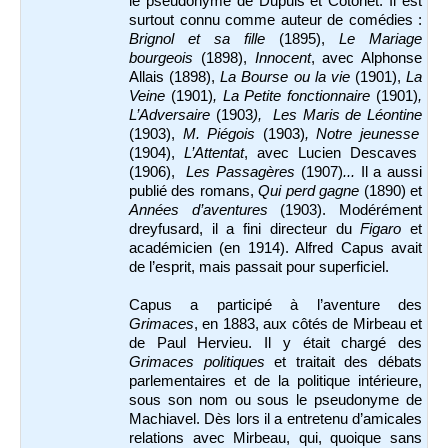
le pseudonyme de Dupuis et Cotonet. Il est
surtout connu comme auteur de comédies :
Brignol et sa fille
(1895),
Le Mariage
bourgeois
(1898),
Innocent
, avec Alphonse
Allais (1898),
La Bourse
ou la vie
(1901),
La
Veine
(1901)
, La Petite fonctionnaire
(1901)
,
L’Adversaire
(1903
), Les Maris de Léontine
(1903),
M. Piégois
(1903)
, Notre jeunesse
(1904),
L’Attentat
, avec Lucien Descaves
(1906),
Les Passagères
(1907)
...
Il a aussi
publié des romans,
Qui perd gagne
(1890) et
Années d’aventures
(1903). Modérément
dreyfusard, il a fini directeur du
Figaro
et
académicien (en 1914). Alfred Capus avait
de l’esprit, mais passait pour superficiel.
Capus a participé à l’aventure des
Grimaces
, en 1883, aux côtés de Mirbeau et
de Paul Hervieu. Il y était chargé des
Grimaces politiques
et traitait des débats
parlementaires et de la politique intérieure,
sous son nom ou sous le pseudonyme de
Machiavel. Dès lors il a entretenu d’amicales
relations avec Mirbeau, qui, quoique sans