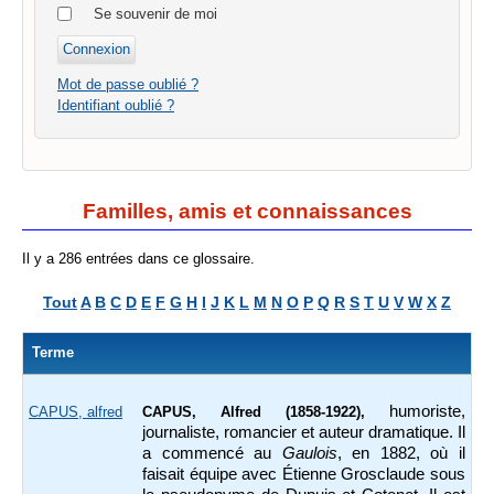
Se souvenir de moi
Mot de passe oublié ?
Identifiant oublié ?
Familles, amis et connaissances
Il y a 286 entrées dans ce glossaire.
Tout
A
B
C
D
E
F
G
H
I
J
K
L
M
N
O
P
Q
R
S
T
U
V
W
X
Z
Terme
humoriste,
CAPUS, alfred
CAPUS, Alfred (1858-1922),
journaliste, romancier et auteur dramatique. Il
a commencé au
Gaulois
, en 1882, où il
faisait équipe avec Étienne Grosclaude sous