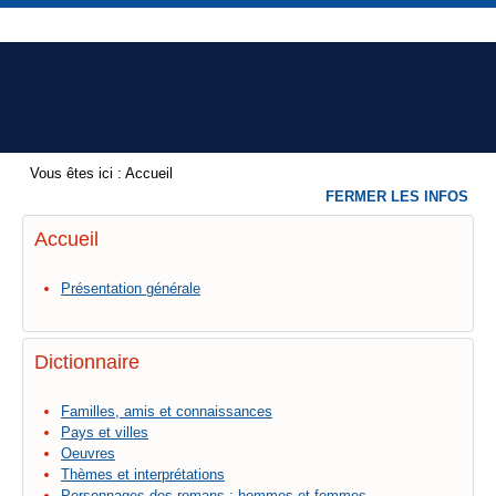
Vous êtes ici :
Accueil
FERMER LES INFOS
Accueil
Présentation générale
Dictionnaire
Familles, amis et connaissances
Pays et villes
Oeuvres
Thèmes et interprétations
Personnages des romans : hommes et femmes