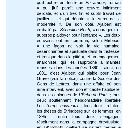
qu’il publie en feuilleton
En amour
, roman
« qui [lui] paraît une œuvre infiniment
délicate, et d’un très fin et subtil travail de
joaillier » et qui dénote « le sens de la
modernité ». De son côté, Ajalbert est
emballé par
Sébastien Roch
, « courageux et
superbe plaidoyer pour l’enfance ». Les deux
écrivains ont en commun, selon Mirbeau,
« une façon de voir la vie humaine,
désenchantée et spirituelle dans la tristesse,
et ironique dans la pitié », et un engagement
anarchiste, qui les rapproche à maintes
reprises dans les années 1890 : ainsi, en
1891, c’est Ajalbert qui plaide pour Jean
Grave (voir la notice) contre la Société des
Gens de Lettres, dans une affaire où son
aîné intervient, avec son efficacité habituelle,
dans les colonnes de
L’Écho de Paris
; tous
deux soutiennent l’hebdomadaire libertaire
Les Temps nouveaux
; tous deux réfutent
les thèses de Strindberg sur les femmes, en
1895 ; enfin tous deux s’engagent
résolument dans la campagne dreyfusiste,
en 1898-1899, Ajalbert se payant même le