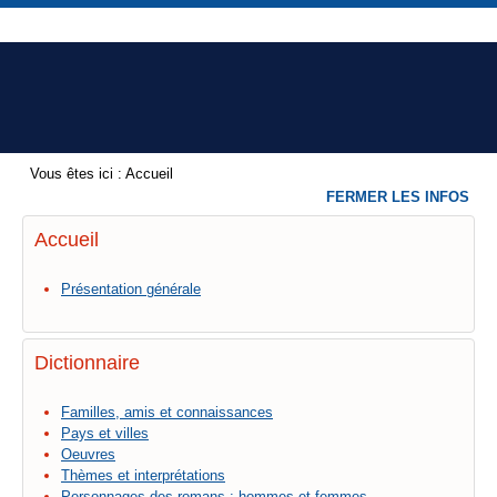
Vous êtes ici :
Accueil
FERMER LES INFOS
Accueil
Présentation générale
Dictionnaire
Familles, amis et connaissances
Pays et villes
Oeuvres
Thèmes et interprétations
Personnages des romans : hommes et femmes