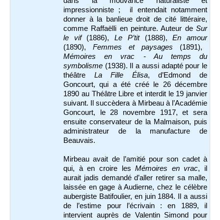
dans la mouvance naturaliste et
impressionniste ; il entendait notamment
donner à la banlieue droit de cité littéraire,
comme Raffaëlli en peinture. Auteur de
Sur
le vif
(1886),
Le P’tit
(1888),
En amour
(1890),
Femmes et paysages
(1891),
Mémoires en vrac - Au temps du
symbolisme
(1938). Il a aussi adapté pour le
théâtre
La Fille
Élisa
, d’Edmond de
Goncourt, qui a été créé le 26 décembre
1890 au Théâtre Libre et interdit le 19 janvier
suivant. Il succèdera à Mirbeau à l’Académie
Goncourt, le 28 novembre 1917, et sera
ensuite conservateur de la Malmaison, puis
administrateur de la manufacture de
Beauvais.
Mirbeau avait de l’amitié pour son cadet à
qui, à en croire les
Mémoires en vrac
, il
aurait jadis demandé d’aller retirer sa malle,
laissée en gage à Audierne, chez le célèbre
aubergiste Batifoulier, en juin 1884. Il a aussi
de l’estime pour l’écrivain : en 1889, il
intervient auprès de Valentin Simond pour