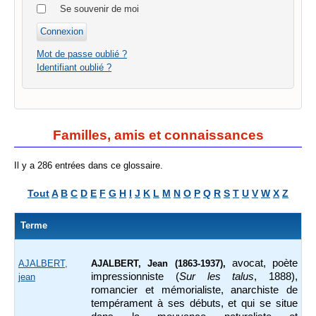
Se souvenir de moi
Mot de passe oublié ?
Identifiant oublié ?
Familles, amis et connaissances
Il y a 286 entrées dans ce glossaire.
Tout
A
B
C
D
E
F
G
H
I
J
K
L
M
N
O
P
Q
R
S
T
U
V
W
X
Z
Terme
avocat,
poète
AJALBERT,
AJALBERT, Jean (1863-1937),
impressionniste (
Sur les talus
, 1888),
jean
romancier et mémorialiste, anarchiste de
tempérament à ses débuts, et qui se situe