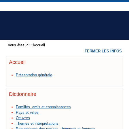
Vous êtes ici :
Accueil
FERMER LES INFOS
Accueil
Présentation générale
Dictionnaire
Familles, amis et connaissances
Pays et villes
Oeuvres
Thèmes et interprétations
Personnages des romans : hommes et femmes