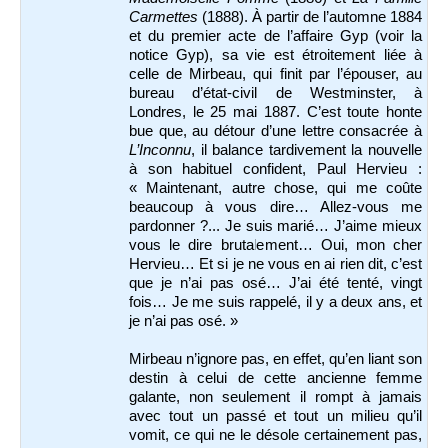
Carmettes
(1888). À partir de l’automne 1884
et du premier acte de l’affaire Gyp (voir la
notice Gyp), sa vie est étroitement liée à
celle de Mirbeau, qui finit par l’épouser, au
bureau d’état-civil de Westminster, à
Londres, le 25 mai 1887. C’est toute honte
bue que, au détour d’une lettre consacrée à
L’Inconnu
, il balance tardivement la nouvelle
à son habituel confident, Paul Hervieu :
« Maintenant, autre chose, qui me coûte
beaucoup à vous dire… Allez-vous me
pardonner ?... Je suis marié… J’aime mieux
vous le dire brutalement… Oui, mon cher
Hervieu… Et si je ne vous en ai rien dit, c’est
que je n’ai pas osé… J’ai été tenté, vingt
fois… Je me suis rappelé, il y a deux ans, et
je n’ai pas osé. »
Mirbeau n’ignore pas, en effet, qu’en liant son
destin à celui de cette ancienne femme
galante, non seulement il rompt à jamais
avec tout un passé et tout un milieu qu’il
vomit, ce qui ne le désole certainement pas,