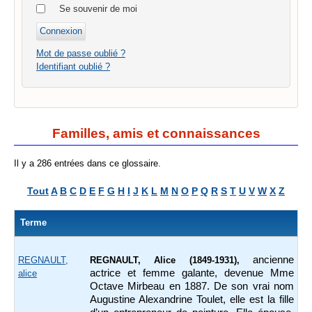
Se souvenir de moi
Mot de passe oublié ?
Identifiant oublié ?
Familles, amis et connaissances
Il y a 286 entrées dans ce glossaire.
Tout
A
B
C
D
E
F
G
H
I
J
K
L
M
N
O
P
Q
R
S
T
U
V
W
X
Z
Terme
ancienne
REGNAULT,
REGNAULT, Alice (1849-1931),
actrice et femme galante, devenue Mme
alice
Octave Mirbeau en 1887. De son vrai nom
Augustine Alexandrine Toulet, elle est la fille