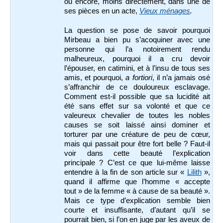
ou encore, moins directement, dans une de
ses pièces en un acte,
Vieux ménages
.
La question se pose de savoir pourquoi
Mirbeau a bien pu s’acoquiner avec une
personne qui l’a notoirement rendu
malheureux, pourquoi il a cru devoir
l’épouser, en catimini, et à l’insu de tous ses
amis, et pourquoi,
a fortiori
, il n’a jamais osé
s’affranchir de ce douloureux esclavage.
Comment est-il possible que sa lucidité ait
été sans effet sur sa volonté et que ce
valeureux chevalier de toutes les nobles
causes se soit laissé ainsi dominer et
torturer par une créature de peu de cœur,
mais qui passait pour être fort belle ? Faut-il
voir dans cette beauté l’explication
principale ? C’est ce que lui-même laisse
entendre à la fin de son article sur «
Lilith
»,
quand il affirme que l’homme « accepte
tout » de la femme « à cause de sa beauté ».
Mais ce type d’explication semble bien
courte et insuffisante, d’autant qu’il se
pourrait bien, si l’on en juge par les aveux de