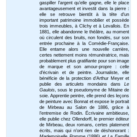
gaspiller l’argent qu’elle gagne, elle le place
avantageusement et investit dans la pierre :
elle se retrouve bientôt à la tête d’un
important patrimoine immobilier et possède
trois immeubles, à Clichy et à Levallois. En
1881, elle abandonne le théâtre, au moment
où circulent des bruits, non fondés, sur son
entrée prochaine à la Comédie-Française.
Elle entame alors une nouvelle carrière,
certes nettement moins rémunératrice, mais
probablement plus gratifiante pour son image
de marque et son amour-propre : celle
d’écrivain et de peintre. Journaliste, elle
bénéficie de la protection d’Arthur Meyer et
publie des articulets mondains dans
Le
Gaulois
, sous le pseudonyme de Mitaine de
soie. Apprentie peintre, elle prend des leçons
de peinture avec Bonnat et expose le portrait
de Mirbeau au Salon de 1886, grâce à
l’entremise de Rodin. Écrivaine ambitieuse,
elle publie chez Ollendorff, le premier éditeur
de Mirbeau, deux romans, certes platement
écrits, mais qui n’ont rien de déshonorant :
Mademoiselle Pomme
(1886) et
La Famille