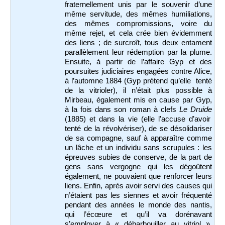
fraternellement unis par le souvenir d’une
même servitude, des mêmes humiliations,
des mêmes compromissions, voire du
même rejet, et cela crée bien évidemment
des liens ; de surcroît, tous deux entament
parallèlement leur rédemption par la plume.
Ensuite, à partir de l’affaire Gyp et des
poursuites judiciaires engagées contre Alice,
à l’automne 1884 (Gyp prétend qu’elle tenté
de la vitrioler), il n’était plus possible à
Mirbeau, également mis en cause par Gyp,
à la fois dans son roman à clefs
Le Druide
(1885) et dans la vie (elle l’accuse d’avoir
tenté de la révolvériser), de se désolidariser
de sa compagne, sauf à apparaître comme
un lâche et un individu sans scrupules : les
épreuves subies de conserve, de la part de
gens sans vergogne qui les dégoûtent
également, ne pouvaient que renforcer leurs
liens. Enfin, après avoir servi des causes qui
n’étaient pas les siennes et avoir fréquenté
pendant des années le monde des nantis,
qui l’écœure et qu’il va dorénavant
s’employer à « débarbouiller au vitriol »,