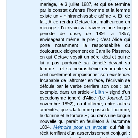
mariage, le 3 juillet 1887, et qui se termine
par le constat qu’entre l’homme et la femme
existe un « »infranchissable abîme ». Et, de
fait, Alice rendra Octave fort malheureux en
ménage : l’écrivain va traverser une longue
période de crise, de 1891 à 1897,
envisageant même le pire ; c’est Alice qui
porte notamment la responsabilité du
douloureux éloignement de Camille Pissarro,
en qui Octave voyait un père idéal et qui ne
lui a pas pardonné sa lâcheté devant sa
femme ; et sa neurasthénie récurrente va
continuellement empoisonner son existence.
Incapable de l’affronter en face, l’écrivain se
défoule par le verbe derrière son dos : par
exemple, dans un article «
Lilith
» signé d’un
pseudonyme ignoré d’Alice (
Le Journal
, 20
novembre 1892), où il affirme, entre autres
aménités, que « la femme possède l’homme,
le domine et le torture » ; ou dans une longue
nouvelle qui paraît en feuilleton à l’automne
1894,
Mémoire pour un avocat
, qui fait le
récit terrifiant d’un asservissement conjugal ;