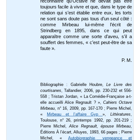
reconnaître qu’Octave ne devait pas être
toujours facile à vivre et que, dans le type de
relation qui s’est établie entre eux, les torts
ne sont sans doute pas tous d’un seul côté :
comme Mirbeau lui-même l’écrit de
Strindberg en 1895, dans ce qui peut
apparaître comme une sorte d’aveu, s’il a
souffert des femmes, « c’est peut-être de sa
faute ».
P. M.
Bibliographie : Gabrielle Houbre,
Le Livre des
courtisanes
, Tallandier, 2006, pp. 230-232 et 556-
558 ; Tristan Jordan, « La Comédie-Française a-t-
elle accueilli Alice Regnault ? »,
Cahiers Octave
Mirbeau
, n° 16, 2009, pp. 167-170 ; Pierre Michel,
«
Mirbeau et l’affaire Gyp
»,
Littératures
,
Toulouse,
n° 26, printemps 1992, pp. 201-219
;
Pierre Michel,
Alice Regnault, épouse Mirbeau
,
Éditions À l’écart, Alluyes, 1993, 66 pages ; Pierre
Michel, «
Autobiographie, vengeance et