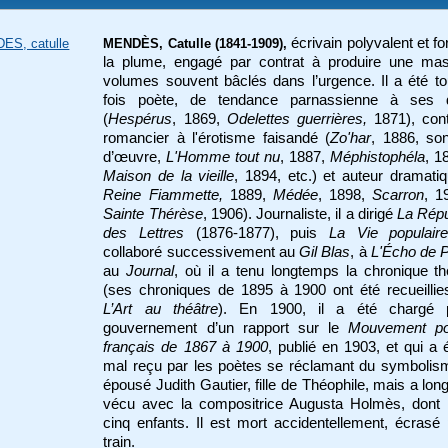
écrivain polyvalent et fo
ES, catulle
MENDÈS, Catulle (1841-1909),
la plume, engagé par contrat à produire une ma
volumes souvent bâclés dans l’urgence. Il a été to
fois poète, de tendance parnassienne à ses 
(
Hespérus
, 1869,
Odelettes guerrières,
1871), cont
romancier à l'érotisme faisandé (
Zo'har
, 1886, so
d’œuvre,
L'Homme tout nu
, 1887,
Méphistophéla
, 1
Maison de la vieille
, 1894, etc.) et auteur dramatiq
Reine Fiammette,
1889,
Médée
, 1898,
Scarron
, 1
Sainte Thérèse
, 1906). Journaliste, il a dirigé
La Répu
des Lettres
(1876-1877), puis
La Vie
populair
collaboré successivement au
Gil Blas
, à
L'Écho de P
au
Journal
, où il a tenu longtemps la chronique th
(ses chroniques de 1895 à 1900 ont été recueilli
L’Art au théâtre
). En 1900, il a été chargé 
gouvernement d’un rapport sur le
Mouvement po
français de 1867 à 1900
, publié en 1903, et qui a é
mal reçu par les poètes se réclamant du symbolism
épousé Judith Gautier, fille de Théophile, mais a lo
vécu avec la compositrice Augusta Holmès, dont i
cinq enfants. Il est mort accidentellement, écrasé
train.