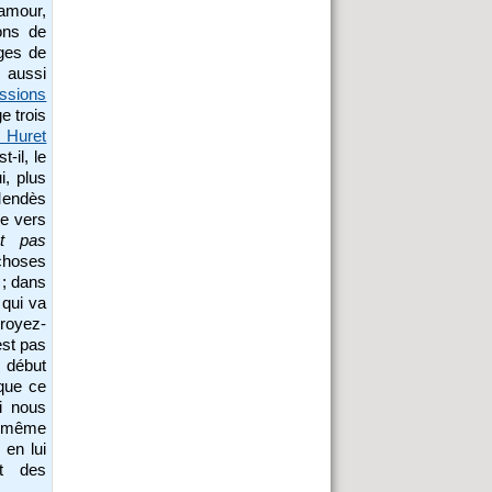
’amour,
ons de
ges de
, aussi
ssions
e trois
s Huret
-il, le
, plus
 Mendès
ce vers
st pas
 choses
 ; dans
,
qui va
croyez-
est pas
u début
 que ce
i nous
n même
en lui
it des