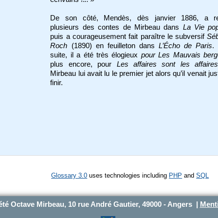
De son côté, Mendès, dès janvier 1886, a re
plusieurs des contes de Mirbeau dans
La Vie
pop
puis a courageusement fait paraître le subversif
Séb
Roch
(1890) en feuilleton dans
L’Écho de Paris
.
suite, il a été très élogieux
pour Les Mauvais berg
plus encore, pour
Les affaires sont les affaire
Mirbeau lui avait lu le premier jet alors qu’il venait ju
finir.
Glossary 3.0
uses technologies including
PHP
and
SQL
été Octave Mirbeau, 10 rue André Gautier, 49000 - Angers |
Menti