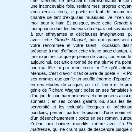
cher Mendès, ce méchant et déraisonnable article 
une inconcevable folie, reniant mes propres croyan
vous reniais vous, le poète de tant de beaux rêv
chantre de tant d’exquises musiques. Je m’en sou
moi, pour le haïr. Et puisque, avec cette
Grande 
triomphante dont les lecteurs du
Figaro
ont savouré l
à tour effrayantes et délicieuses imaginations, p
avec cette
Grande Maguet
, par qui grandissent 
votre renommée et votre talent, l’occasion dési
présente à moi d’effacer cette vilaine page d’antan, l
moi exprimer ce que je pense de vous, car, vous l
aujourd’hui, cet article tombé de ma plume n’a poin
par ma tête ni par mon cœur. » Ce qu’il admir
Mendès, c’est d’avoir « fait œuvre de poète » : « P
ses drames que gonfle un souffle énorme d’épopée 
en ses études de critique, où il dit l’âme et le pro
génie de Richard Wagner ; poète en ses fantaisies 
d’au jour le jour, harmonieuses et composées ainsi 
sonnets ; en ses contes galants où, sous les fle
perversité et les voluptés féeriques et précieus
boudoirs, percent parfois le piquant d’une ironie et
d’un désenchantement ; poète en ses roman, surto
Zo’har
, aux baisers maudits, même avec
La Pr
maîtresse
, qui ne craint pas de descendre jusque 