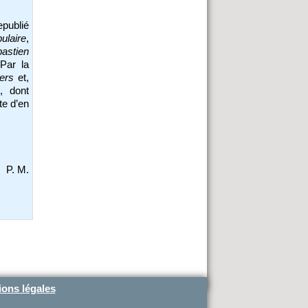
publié
ulaire
,
astien
 Par la
ers
et,
s
, dont
ste d’en
P. M.
ons légales