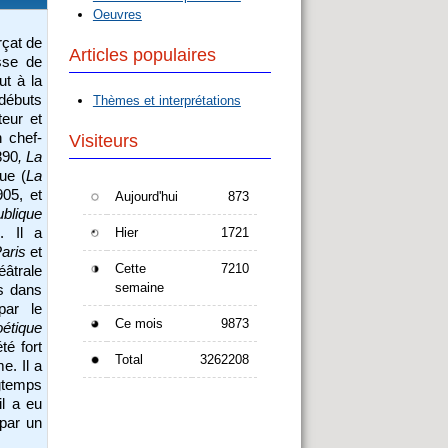
Oeuvres
rçat de
Articles populaires
sse de
ut à la
débuts
Thèmes et interprétations
eur et
n chef-
Visiteurs
890
, La
ue (
La
905, et
Aujourd'hui
873
blique
e
. Il a
Hier
1721
aris
et
Cette
7210
éâtrale
semaine
es dans
par le
Ce mois
9873
étique
té fort
Total
3262208
e. Il a
ngtemps
l a eu
 par un