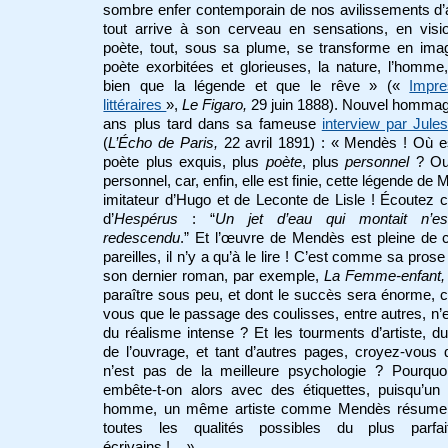
sombre enfer contemporain de nos avilissements d
tout arrive à son cerveau en sensations, en visi
poète, tout, sous sa plume, se transforme en ima
poète exorbitées et glorieuses, la nature, l’homme
bien que la légende et que le rêve » («
Impre
littéraires
»,
Le Figaro,
29 juin 1888). Nouvel hommag
ans plus tard dans sa fameuse
interview par Jule
(
L’Écho de Paris,
22 avril 1891) : « Mendès ! Où est
poète plus exquis, plus
poète
, plus
personnel
? Oui
personnel, car, enfin, elle est finie, cette légende de
imitateur d’Hugo et de Leconte de Lisle ! Écoutez 
d’
Hespérus
: “
Un jet d’eau qui montait n’e
redescendu
.” Et l’œuvre de Mendès est pleine de
pareilles, il n’y a qu’à le lire ! C’est comme sa prose
son dernier roman, par exemple,
La Femme-enfant
paraître sous peu, et dont le succès sera énorme, 
vous que le passage des coulisses, entre autres, n’
du réalisme intense ? Et les tourments d’artiste, d
de l’ouvrage, et tant d’autres pages, croyez-vous
n’est pas de la meilleure psychologie ? Pourquo
embête-t-on alors avec des étiquettes, puisqu’u
homme, un même artiste comme Mendès résume 
toutes les qualités possibles du plus parfa
écrivains !.
.. »