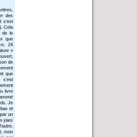
ettres
,
er des
l s’est
). Cela
 de le
ux que
ce
, 24
ature »
ouvert,
ison de
sement
ant que
 s’est
quement
u livre
ramené
rds. Je
 bas et
 par un
 joies
’autre.
ié, mon