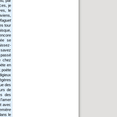
où, par
ces, je
es, le
viens,
Maguet
es tour
uisque,
encore
rée se
aissez-
e savez
t passé
e chez
oète en
; poète
digieux
légères
que des
urs de
es des
 l’amer
ut avec
emière
dans le