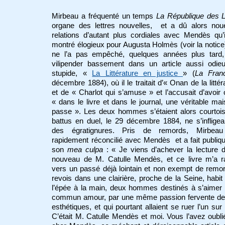
Mirbeau a fréquenté un temps
La République
des L
organe des lettres nouvelles, et a dû alors nou
relations d’autant plus cordiales avec Mendès qu’i
montré élogieux pour Augusta Holmès (voir la notice
ne l’a pas empêché, quelques années plus tard,
vilipender bassement dans un article aussi odie
stupide, «
La Littérature en justice
» (
La Fran
décembre 1884), où il le traitait d’« Onan de la littér
et de « Charlot qui s’amuse » et l’accusait d’avoir 
« dans le livre et dans le journal, une véritable ma
passe ». Les deux hommes s’étaient alors courtoi
battus en duel, le 29 décembre 1884, ne s’inflige
des égratignures. Pris de remords, Mirbeau
rapidement réconcilié avec Mendès et a fait publi
son
mea culpa
: « Je viens d’achever la lecture d
nouveau de M. Catulle Mendès, et ce livre m’a 
vers un passé déjà lointain et non exempt de remo
revois dans une clairière, proche de la Seine, habit
l’épée à la main, deux hommes destinés à s’aimer
commun amour, par une même passion fervente des
esthétiques, et qui pourtant allaient se ruer l’un sur l
C’était M. Catulle Mendès et moi. Vous l’avez oubl