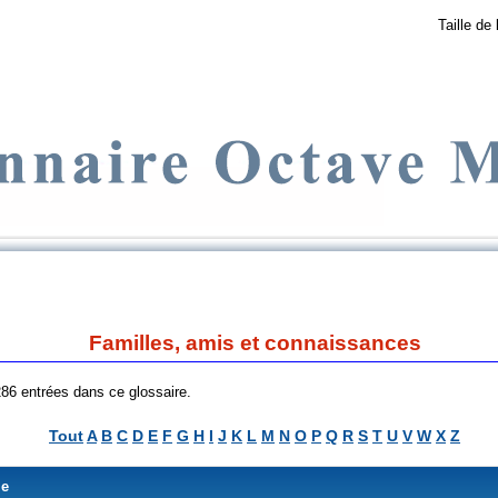
Taille de 
Familles, amis et connaissances
 286 entrées dans ce glossaire.
Tout
A
B
C
D
E
F
G
H
I
J
K
L
M
N
O
P
Q
R
S
T
U
V
W
X
Z
me