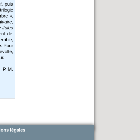
t
, puis
ilogie
mbre »,
lvaire
,
é Jules
ent de
rible,
». Pour
évolte,
ur.
P. M.
ons légales