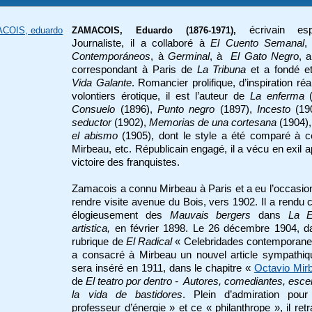
écrivain esp
COIS, eduardo
ZAMACOIS, Eduardo (1876-1971),
Journaliste, il a collaboré à
El Cuento Semanal
,
Contemporáneos
, à
Germinal
, à
El Gato Negro
, a
correspondant à Paris de
La Tribuna
et a fondé et
Vida Galante
. Romancier prolifique, d’inspiration réal
volontiers érotique, il est l’auteur de
La enferma
(
Consuelo
(1896),
Punto negro
(1897),
Incesto
(19
seductor
(1902),
Memorias de una cortesana
(1904)
el abismo
(1905), dont le style a été comparé à c
Mirbeau, etc. Républicain engagé, il a vécu en exil a
victoire des franquistes.
Zamacois a connu Mirbeau à Paris et a eu l’occasion
rendre visite avenue du Bois, vers 1902. Il a rendu
élogieusement des
Mauvais bergers
dans
La E
artistica,
en février 1898. Le 26 décembre 1904, d
rubrique de
El Radical
« Celebridades contemporanea
a consacré à Mirbeau un nouvel article sympathiq
sera inséré e
n 1911, dans le chapitre «
Octavio Mi
de
El teatro por dentro - Autores, comediantes, esc
la vida de bastidores
. Plein d’admiration pou
professeur d’énergie » et ce « philanthrope », il ret