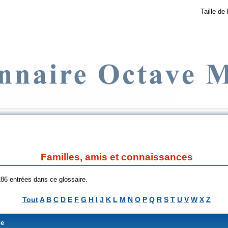
Taille de 
Familles, amis et connaissances
 286 entrées dans ce glossaire.
Tout
A
B
C
D
E
F
G
H
I
J
K
L
M
N
O
P
Q
R
S
T
U
V
W
X
Z
me