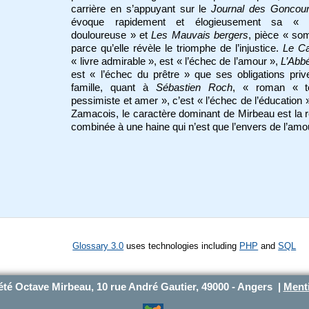
carrière en s’appuyant sur le
Journal des Goncour
évoque rapidement et élogieusement sa « tr
douloureuse » et
Les Mauvais bergers
, pièce « so
parce qu’elle révèle le triomphe de l’injustice.
Le Ca
« livre admirable », est « l’échec de l’amour »,
L’Abb
est « l’échec du prêtre » que ses obligations priv
famille, quant à
Sébastien Roch
, « roman « ter
pessimiste et amer », c’est « l’échec de l’éducation 
Zamacois, le caractère dominant de Mirbeau est la r
combinée à une haine qui n’est que l’envers de l’amo
Glossary 3.0
uses technologies including
PHP
and
SQL
été Octave Mirbeau, 10 rue André Gautier, 49000 - Angers |
Menti