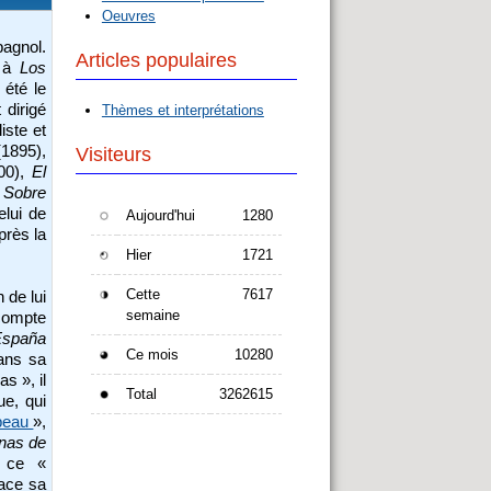
Oeuvres
agnol.
Articles populaires
 à
Los
 été le
 dirigé
Thèmes et interprétations
iste et
1895),
Visiteurs
00),
El
,
Sobre
elui de
Aujourd'hui
1280
près la
Hier
1721
Cette
7617
 de lui
semaine
 compte
spaña
Ce mois
10280
ans sa
s », il
Total
3262615
ue, qui
rbeau
»,
enas de
r ce «
race sa