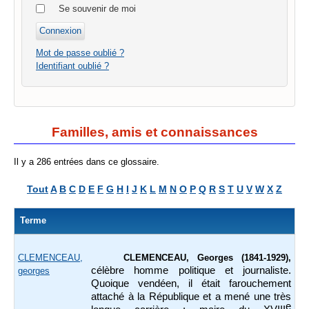
Se souvenir de moi
Mot de passe oublié ?
Identifiant oublié ?
Familles, amis et connaissances
Il y a 286 entrées dans ce glossaire.
Tout
A
B
C
D
E
F
G
H
I
J
K
L
M
N
O
P
Q
R
S
T
U
V
W
X
Z
Terme
CLEMENCEAU,
CLEMENCEAU, Georges (1841-1929),
célèbre homme politique et journaliste.
georges
Quoique vendéen, il était farouchement
attaché à la République et a mené une très
e