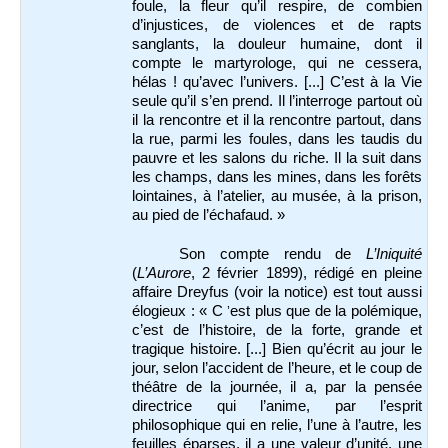
foule, la fleur qu’il respire, de combien
d’injustices, de violences et de rapts
sanglants, la douleur humaine, dont il
compte le martyrologe, qui ne cessera,
hélas ! qu’avec l’univers. [...] C’est à la Vie
seule qu’il s’en prend. Il l’interroge partout où
il la rencontre et il la rencontre partout, dans
la rue, parmi les foules, dans les taudis du
pauvre et les salons du riche. Il la suit dans
les champs, dans les mines, dans les forêts
lointaines, à l’atelier, au musée, à la prison,
au pied de l’échafaud. »
Son compte rendu de
L’Iniquité
(
L’Aurore
, 2 février 1899), rédigé en pleine
affaire Dreyfus (voir la notice) est tout aussi
élogieux : « C
est plus que de la polémique,
’
c’est de l’histoire, de la forte, grande et
tragique histoire. [...] Bien qu’écrit au jour le
jour, selon l’accident de l’heure, et le coup de
théâtre de la journée, il a, par la pensée
directrice qui l’anime, par l’esprit
philosophique qui en relie, l’une à l’autre, les
feuilles éparses, il a une valeur d’unité, une