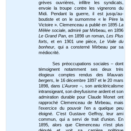
grèves ouvrières, infiltre les syndicats,
envoie la troupe contre les vignerons du
Midi. Pendant la guerre, il est jusqu’au-
boutiste et on le surnomme « le Père la
Victoire ». Clemenceau a publié en 1895
La
Mêlée sociale
, admiré par Mirbeau, en 1896
Le Grand Pan
, en 1898 un roman,
Les Plus
forts
, et en 1901 une pièce,
Le Voile du
bonheur
, qui a consterné Mirbeau par sa
médiocrité.
Ses préoccupations sociales – dont
témoignent notamment ses deux très
élogieux comptes rendus des
Mauvais
bergers
, le 16 décembre 1897 et le 20 mars
1898, dans
L’Aurore
–, son anticléricalisme
intransigeant, son dreyfusisme ardent et son
admiration durable pour Claude Monet ont
rapproché Clemenceau de Mirbeau, mais
l’exercice du pouvoir l’en a quelque peu
éloigné. C’est Gustave Geffroy, leur ami
commun, qui a servi de trait d’union. En
1895, alors que Clemenceau n’est plus
député et voit sa carrière politique