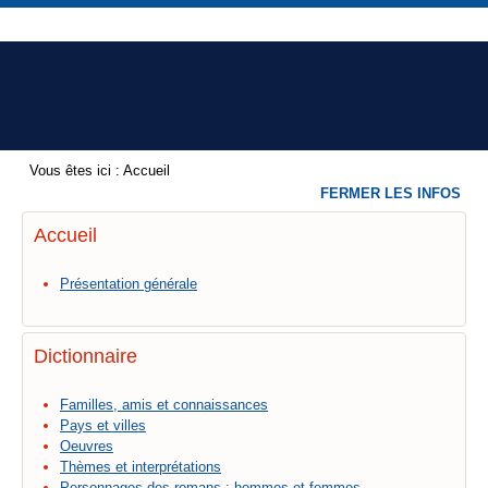
Vous êtes ici :
Accueil
FERMER LES INFOS
Accueil
Présentation générale
Dictionnaire
Familles, amis et connaissances
Pays et villes
Oeuvres
Thèmes et interprétations
Personnages des romans : hommes et femmes