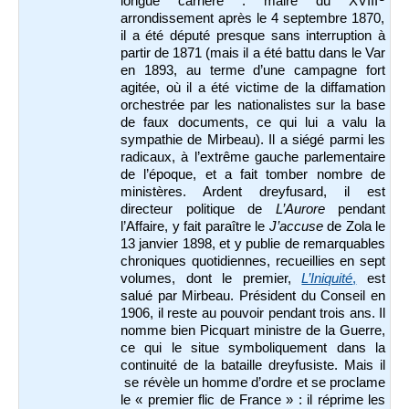
longue carrière : maire du XVIII
arrondissement après le 4 septembre 1870,
il a été député presque sans interruption à
partir de 1871 (mais il a été battu dans le Var
en 1893, au terme d’une campagne fort
agitée, où il a été victime de la diffamation
orchestrée par les nationalistes sur la base
de faux documents, ce qui lui a valu la
sympathie de Mirbeau). Il a siégé parmi les
radicaux, à l’extrême gauche parlementaire
de l’époque, et a fait tomber nombre de
ministères. Ardent dreyfusard, il est
directeur politique de
L’Aurore
pendant
l’Affaire, y fait paraître le
J’accuse
de Zola le
13 janvier 1898, et y publie de remarquables
chroniques quotidiennes, recueillies en sept
volumes, dont le premier,
L’Iniquité
,
est
salué par Mirbeau. Président du Conseil en
1906, il reste au pouvoir pendant trois ans. Il
nomme bien Picquart ministre de la Guerre,
ce qui le situe symboliquement dans la
continuité de la bataille dreyfusiste. Mais il
se révèle un homme d’ordre et se proclame
le « premier flic de France » : il réprime les