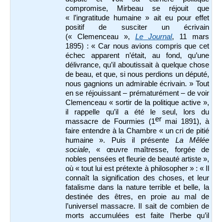
compromise, Mirbeau se réjouit que
« l’ingratitude humaine » ait eu pour effet
positif de susciter un écrivain
(« Clemenceau »,
Le Journal
, 11 mars
1895) : « Car nous avions compris que cet
échec apparent n’était, au fond, qu’une
délivrance, qu’il aboutissait à quelque chose
de beau, et que, si nous perdions un député,
nous gagnions un admirable écrivain. » Tout
en se réjouissant – prématurément – de voir
Clemenceau « sortir de la politique active »,
il rappelle qu’il a été le seul, lors du
er
massacre de Fourmies (1
mai 1891), à
faire entendre à la Chambre « un cri de pitié
humaine ». Puis il présente
La Mêlée
sociale
, « œuvre maîtresse, forgée de
nobles pensées et fleurie de beauté artiste »,
où « tout lui est prétexte à philosopher » : « Il
connaît la signification des choses, et leur
fatalisme dans la nature terrible et belle, la
destinée des êtres, en proie au mal de
l’universel massacre. Il sait de combien de
morts accumulées est faite l’herbe qu’il