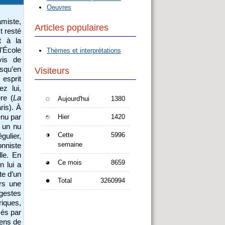
Oeuvres
amiste,
Articles populaires
t resté
t à la
’École
Thèmes et interprétations
vis de
squ’en
Visiteurs
 esprit
z lui,
re (
La
Aujourd'hui
1380
ris). À
enu par
Hier
1420
, un nu
Cette
5996
gulier,
semaine
onniste
le. En
Ce mois
8659
n lui a
e d’un
Total
3260994
rs une
gestes
riques,
isés par
sens de