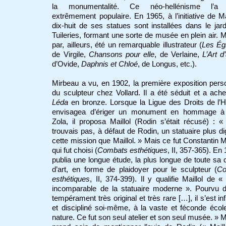
la monumentalité. Ce néo-hellénisme l’a 
extrêmement populaire. En 1965, à l’initiative de M
dix-huit de ses statues sont installées dans le jar
Tuileries, formant une sorte de musée en plein air. Ma
par, ailleurs, été un remarquable illustrateur (
Les Ég
de Virgile,
Chansons pour elle
, de Verlaine,
L’Art d
d’Ovide,
Daphnis et Chloé
, de Longus, etc.).
Mirbeau a vu, en 1902, la première exposition pers
du sculpteur chez Vollard. Il a été séduit et a ach
Léda
en bronze. Lorsque la Ligue des Droits de l
envisagea d’ériger un monument en hommage à
Zola, il proposa Maillol (Rodin s’était récusé) : 
trouvais pas, à défaut de Rodin, un statuaire plus d
cette mission que Maillol. » Mais ce fut Constantin 
qui fut choisi (
Combats esthétiques
, II, 357-365). En 
publia une longue étude, la plus longue de toute sa c
d’art, en forme de plaidoyer pour le sculpteur (
Co
esthétiques
, II, 374-399). Il y qualifie Maillol de «
incomparable de la statuaire moderne ». Pourvu d
tempérament très original et très rare […], il s’est in
et discipliné soi-même, à la vaste et féconde écol
nature. Ce fut son seul atelier et son seul musée. » 