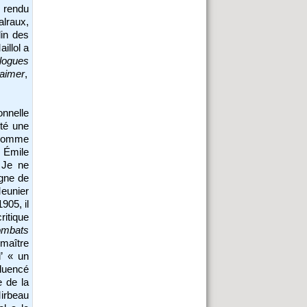
rendu
alraux,
din des
illol a
logues
’aimer
,
onnelle
eté une
’Homme
 Émile
« Je ne
igne de
Meunier
1905, il
ritique
mbats
 maître
’ « un
fluencé
e de la
Mirbeau