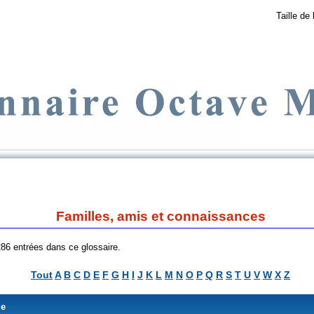
Taille de 
Familles, amis et connaissances
 286 entrées dans ce glossaire.
Tout
A
B
C
D
E
F
G
H
I
J
K
L
M
N
O
P
Q
R
S
T
U
V
W
X
Z
me