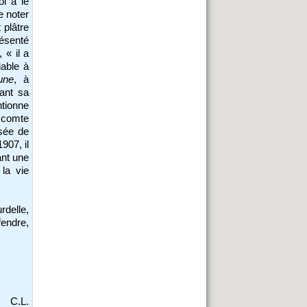
ol a le
e noter
 plâtre
ésenté
 « il a
iable à
une
, à
vant sa
ntionne
e comte
sée de
907, il
ant une
 la vie
rdelle,
éfendre,
C.L.