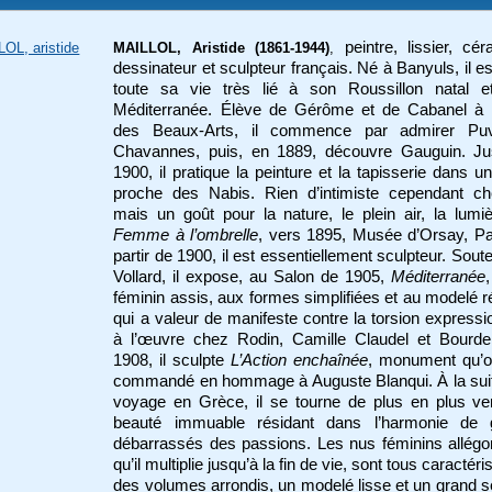
peintre, lissier, cér
OL, aristide
MAILLOL, Aristide
(1861-1944)
,
dessinateur et sculpteur français. Né à Banyuls, il es
toute sa vie très lié à son Roussillon natal e
Méditerranée. Élève de Gérôme et de Cabanel à l
des Beaux-Arts, il commence par admirer Pu
Chavannes, puis, en 1889, découvre Gauguin. Ju
1900, il pratique la peinture et la tapisserie dans un
proche des Nabis. Rien d’intimiste cependant che
mais un goût pour la nature, le plein air, la lumiè
Femme à l’ombrelle
, vers 1895, Musée d’Orsay, Pa
partir de 1900, il est essentiellement sculpteur. Sout
Vollard, il expose, au Salon de 1905,
Méditerranée
féminin assis, aux formes simplifiées et au modelé ré
qui a valeur de manifeste contre la torsion expressi
à l’œuvre chez Rodin, Camille Claudel et Bourdel
1908, il sculpte
L’Action enchaînée
, monument qu’o
commandé en hommage à Auguste Blanqui. À la suit
voyage en Grèce, il se tourne de plus en plus ve
beauté immuable résidant dans l’harmonie de 
débarrassés des passions. Les nus féminins allégo
qu’il multiplie jusqu’à la fin de vie, sont tous caractér
des volumes arrondis, un modelé lisse et un grand 