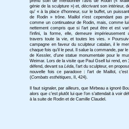
prend soin de mentionner l’avis de Rodin (« Maill
génie de la sculpture ») et, décrivant son intérieur, d
qu’ « à la place d’honneur, sur le buffet, un puissant
de Rodin » trône. Maillol n’est cependant pas pr
comme un continuateur de Rodin, mais, comme lui,
nettement compris que si l’art peut être et est var
l’infini, la forme, elle, demeure impérieusement
travers toute la vie, et toutes les vies. » Poursui
campagne en faveur du sculpteur catalan, il le me
chaque fois qu’il le peut. Il salue la commande, par l
de Kessler, d’une statue monumentale pour le mu
Weimar. Lors de la visite que Paul Gsell lui rend, en 1
défend, devant sa
Léda
, l’art du sculpteur, en propos
nouvelle fois ce paradoxe : l’art de Maillol, c’est
(
Combats esthétiques
, II, 424).
Il faut signaler, par ailleurs, que Mirbeau a ignoré Bou
alors que c’est plutôt lui que l’on s’attendait à voir d
à la suite de Rodin et de Camille Claudel.