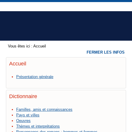
Vous êtes ici :
Accueil
FERMER LES INFOS
Accueil
Présentation générale
Dictionnaire
Familles, amis et connaissances
Pays et villes
Oeuvres
Thèmes et interprétations
Personnages des romans : hommes et femmes