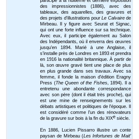
participe à la huitième et dernière exposition
des impressionnistes (1886), avec des
tableaux, des aquarelles, des gravures et
des projets d’illustrations pour
Le Calvaire
de
Mirbeau. Il y figure avec Seurat et Signac,
qui ont une forte influence sur sa technique.
Avec eux, il participe également au Salon
des Indépendants, où il enverra des œuvres
jusqu’en 1894. Marié à une Anglaise, il
s’installe près de Londres en 1893 et prendra
en 1916 la nationalité britannique. À partir de
là, son œuvre gravé tient une place de plus
en plus grande dans ses travaux. Avec sa
femme, il fonde la maison d’édition Eragny
Press (
The Queen of the Fishes
, 1894). Il a
entretenu une abondante correspondance
avec son père (dont il était très proche), qui
est une mine de renseignements sur les
débats artistiques et politiques de l’époque. Il
est considéré comme l’un des rénovateurs
e
de la gravure sur bois à la fin du XIX
siècle.
En 1886, Lucien Pissarro illustre un conte
paysan de Mirbeau (
Les Infortunes de Mait’