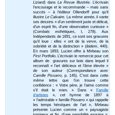
Liziard
) dans
La Revue Illustrée
. L’écrivain
l’encourage et le recommande – mais sans
succès – à l’éditeur Ollendorff pour qu’il
illustre
Le Calvaire
. La même année, il vante
ses dessins « d’un sentiment juste et délicat,
d’un esprit fin, d’une observation curieuse »
(
Combats esthétiques
, I, 278). Aux
Indépendants de 1891, ce sont ses gravures
qu’il loue : elles « ont de la verve, de la
sobriété et de la distinction » (
ibidem
, 440).
En mars 1893, Lucien offre à Mirbeau son
First Portfolio
. L’écrivain le remercie pour cet
album de gravures sur bois dans lequel il
reconnaît « l’art délicieux et l’âme élevée »
de son auteur (
Correspondance avec
Camille Pissarro
, p. 145). C’est dans cette
même lettre que l’on trouve cette
confidence : « Votre père, je l’aime comme
s’il était le mien. » Dans «
Famille
d’artistes
», cet hymne de 1897 à
« l’admirable » famille Pissarro « qui rappelle
les temps héroïques de l’art », Mirbeau
présente Lucien comme un « paysagiste
lumineux et fin, d’une sensibilité exquise »,