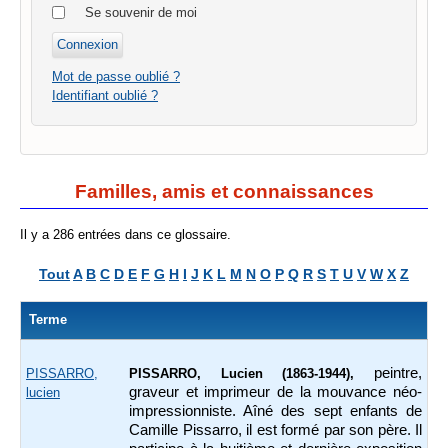
Se souvenir de moi
Mot de passe oublié ?
Identifiant oublié ?
Familles, amis et connaissances
Il y a 286 entrées dans ce glossaire.
Tout
A
B
C
D
E
F
G
H
I
J
K
L
M
N
O
P
Q
R
S
T
U
V
W
X
Z
Terme
peintre,
PISSARRO,
PISSARRO, Lucien (1863-1944),
graveur et imprimeur de la mouvance néo-
lucien
impressionniste. Aîné des sept enfants de
Camille Pissarro, il est formé par son père. Il