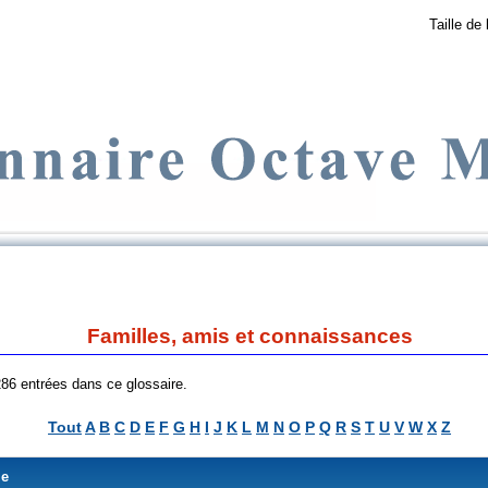
Taille de 
Familles, amis et connaissances
 286 entrées dans ce glossaire.
Tout
A
B
C
D
E
F
G
H
I
J
K
L
M
N
O
P
Q
R
S
T
U
V
W
X
Z
me