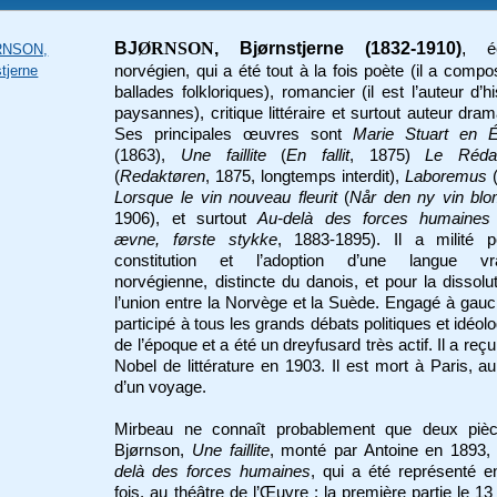
BJ
Ø
RNSON
, Bjørnstjerne (1832-1910)
,
é
RNSON,
stjerne
norvégien, qui a été tout à la fois poète (il a comp
ballades folkloriques), romancier (il est l’auteur d’hi
paysannes), critique littéraire et surtout auteur dram
Ses principales œuvres sont
Marie Stuart
en 
(1863),
Une faillite
(
En fallit
, 1875)
Le Réda
(
Redaktøren
, 1875, longtemps interdit),
Laboremus
(
Lorsque le vin nouveau fleurit
(
Når den ny vin blo
1906), et surtout
Au-delà des forces humaines
ævne, første stykke
, 1883-1895). Il a milité p
constitution et l’adoption d’une langue vr
norvégienne, distincte du danois, et pour la dissolu
l’union entre la Norvège et la Suède. Engagé à gauch
participé à tous les grands débats politiques et idéol
de l’époque et a été un dreyfusard très actif. Il a reçu
Nobel de littérature en 1903. Il est mort à Paris, a
d’un voyage.
Mirbeau ne connaît probablement que deux piè
Bjørnson,
Une faillite
, monté par Antoine en 1893,
delà des forces humaines
, qui a été représenté 
fois, au théâtre de l’Œuvre : la première partie le 13 