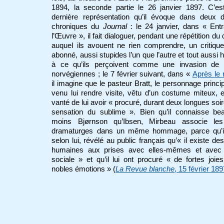
1894, la seconde partie le 26 janvier 1897. C’es
dernière représentation qu’il évoque dans deux 
chroniques du
Journal
: le 24 janvier, dans « Ent
l’Œuvre », il fait dialoguer, pendant une répétition du
auquel ils avouent ne rien comprendre, un critiqu
abonné, aussi stupides l’un que l’autre et tout aussi h
à ce qu’ils perçoivent comme une invasion de 
norvégiennes ; le 7 février suivant, dans «
Après le
il imagine que le pasteur Bratt, le personnage princip
venu lui rendre visite, vêtu d’un costume miteux, e
vanté de lui avoir « procuré, durant deux longues soir
sensation du sublime ». Bien qu’il connaisse be
moins Bjørnson qu’Ibsen, Mirbeau associe le
dramaturges dans un même hommage, parce qu’il
selon lui, révélé au public français qu’« il existe d
humaines aux prises avec elles-mêmes et avec 
sociale » et qu’il lui ont procuré « de fortes joie
nobles émotions » (
La Revue blanche
, 15 février 18