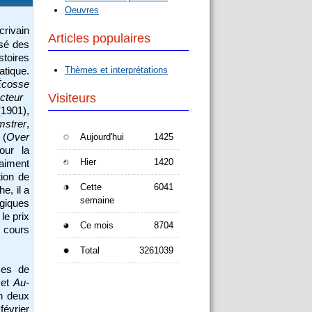
Oeuvres
crivain
Articles populaires
osé des
stoires
Thèmes et interprétations
atique.
Écosse
Visiteurs
cteur
1901),
mstrer
,
(
Over
Aujourd'hui
1425
our la
Hier
1420
aiment
tion de
Cette
6041
e, il a
semaine
ogiques
 le prix
Ce mois
8704
u cours
Total
3261039
ces de
 et
Au-
en deux
février