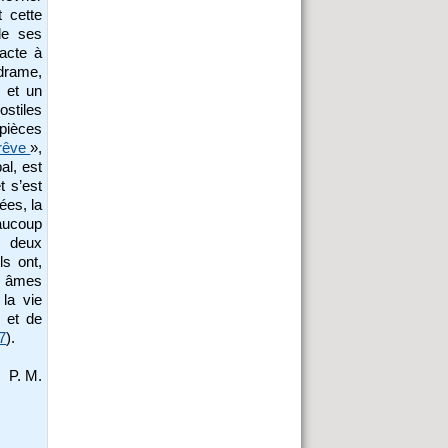
t cette
de ses
racte à
 drame,
e et un
ostiles
pièces
 rêve
»,
al, est
t s’est
ées, la
aucoup
s deux
s ont,
es âmes
la vie
s et de
97
).
P. M.