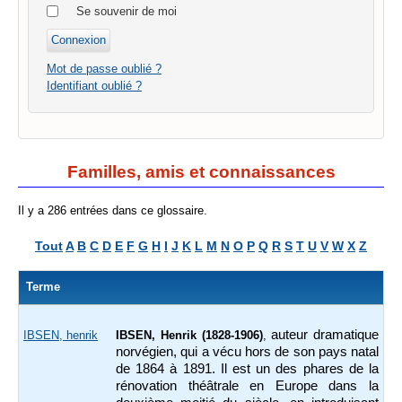
Se souvenir de moi
Mot de passe oublié ?
Identifiant oublié ?
Familles, amis et connaissances
Il y a 286 entrées dans ce glossaire.
Tout
A
B
C
D
E
F
G
H
I
J
K
L
M
N
O
P
Q
R
S
T
U
V
W
X
Z
Terme
auteur dramatique
IBSEN, henrik
IBSEN, Henrik (1828-1906)
,
norvégien, qui a vécu hors de son pays natal
de 1864 à 1891. Il est un des phares de la
rénovation théâtrale en Europe dans la