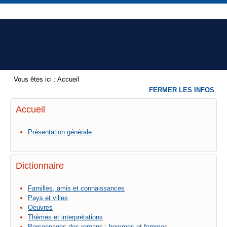
Vous êtes ici :
Accueil
FERMER LES INFOS
Accueil
Présentation générale
Dictionnaire
Familles, amis et connaissances
Pays et villes
Oeuvres
Thèmes et interprétations
Personnages des romans : hommes et femmes