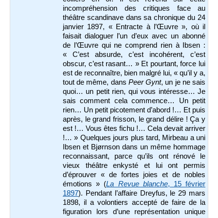
incompréhension des critiques face au
théâtre scandinave dans sa chronique du 24
janvier 1897, « Entracte à l’Œuvre », où il
faisait dialoguer l’un d’eux avec un abonné
de l’Œuvre qui ne comprend rien à Ibsen :
« C’est absurde, c’est incohérent, c’est
obscur, c’est rasant… » Et pourtant, force lui
est de reconnaître, bien malgré lui, « qu’il y a,
tout de même, dans
Peer Gynt
, un je ne sais
quoi… un petit rien, qui vous intéresse… Je
sais comment cela commence… Un petit
rien… Un petit picotement d’abord !… Et puis
après, le grand frisson, le grand délire ! Ça y
est !… Vous êtes fichu !… Cela devait arriver
!…
» Quelques jours plus tard, Mirbeau a uni
Ibsen et Bjørnson dans un même hommage
reconnaissant, parce qu’ils ont rénové le
vieux théâtre enkysté et lui ont permis
d’éprouver « de fortes joies et de nobles
émotions » (
La Revue blanche
, 15 février
1897
).
Pendant l’affaire Dreyfus, le 29 mars
1898, il a volontiers accepté de faire de la
figuration lors d’une représentation unique