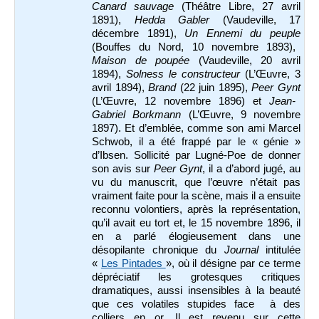
Canard sauvage
(Théâtre Libre, 27 avril
1891),
Hedda Gabler
(Vaudeville, 17
décembre 1891),
Un Ennemi du peuple
(Bouffes du Nord, 10 novembre 1893),
Maison de poupée
(Vaudeville, 20 avril
1894),
Solness le constructeur
(L’Œuvre, 3
avril 1894),
Brand
(22 juin 1895),
Peer Gynt
(L’Œuvre, 12 novembre 1896) et
Jean-
Gabriel Borkmann
(L’Œuvre, 9 novembre
1897). Et d’emblée, comme son ami Marcel
Schwob, il a été frappé par le « génie »
d’Ibsen. Sollicité par Lugné-Poe de donner
son avis sur
Peer Gynt
, il a d’abord jugé, au
vu du manuscrit, que l’œuvre n’était pas
vraiment faite pour la scène, mais il a ensuite
reconnu volontiers, après la représentation,
qu’il avait eu tort et, le
15 novembre 1896, il
en a parlé élogieusement dans une
désopilante chronique du
Journal
intitulée
«
Les Pintades
», où il désigne par ce terme
dépréciatif les grotesques critiques
dramatiques, aussi insensibles à la beauté
que ces volatiles stupides face à des
colliers en or. Il est revenu sur cette