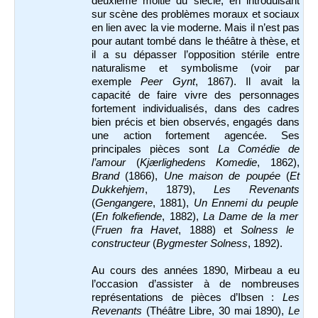
deuxième moitié du siècle, en introduisant
sur scène des problèmes moraux et sociaux
en lien avec la vie moderne. Mais il n’est pas
pour autant tombé dans le théâtre à thèse, et
il a su dépasser l’opposition stérile entre
naturalisme et symbolisme (voir par
exemple
Peer Gynt
, 1867). Il avait la
capacité de faire vivre des personnages
fortement individualisés, dans des cadres
bien précis et bien observés, engagés dans
une action fortement agencée. Ses
principales pièces sont
La Comédie de
l’amour
(
Kjærlighedens Komedie
, 1862),
Brand
(1866),
Une maison de poupée
(
Et
Dukkehjem
, 1879),
Les Revenants
(
Gengangere
, 1881),
Un Ennemi du peuple
(
En folkefiende
, 1882),
La Dame de la mer
(
Fruen fra Havet
, 1888) et
Solness le
constructeur
(
Bygmester Solness
, 1892).
Au cours des années 1890, Mirbeau a eu
l’occasion d’assister à de nombreuses
représentations de pièces d’Ibsen :
Les
Revenants
(Théâtre Libre, 30 mai 1890),
Le