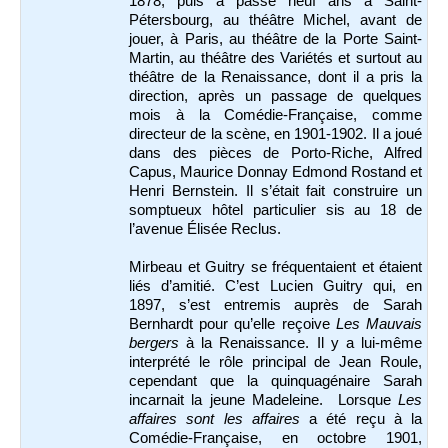
1878, puis a passé neuf ans à Saint-
Pétersbourg, au théâtre Michel, avant de
jouer, à Paris, au théâtre de la Porte Saint-
Martin, au théâtre des Variétés et surtout au
théâtre de la Renaissance, dont il a pris la
direction, après un passage de quelques
mois à la Comédie-Française, comme
directeur de la scène, en 1901-1902. Il a joué
dans des pièces de Porto-Riche, Alfred
Capus, Maurice Donnay Edmond Rostand et
Henri Bernstein. Il s’était fait construire un
somptueux hôtel particulier sis au 18 de
l’avenue Élisée Reclus.
Mirbeau et Guitry se fréquentaient et étaient
liés d’amitié. C’est Lucien Guitry qui, en
1897, s’est entremis auprès de Sarah
Bernhardt pour qu’elle reçoive
Les Mauvais
bergers
à la Renaissance. Il y a lui-même
interprété le rôle principal de Jean Roule,
cependant que la quinquagénaire Sarah
incarnait la jeune Madeleine. Lorsque
Les
affaires sont les affaires
a été reçu à la
Comédie-Française, en octobre 1901,