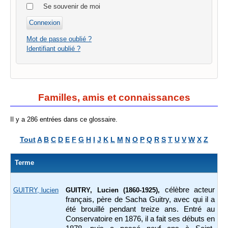
Se souvenir de moi
Mot de passe oublié ?
Identifiant oublié ?
Familles, amis et connaissances
Il y a 286 entrées dans ce glossaire.
Tout
A
B
C
D
E
F
G
H
I
J
K
L
M
N
O
P
Q
R
S
T
U
V
W
X
Z
Terme
célèbre acteur
GUITRY, lucien
GUITRY, Lucien (1860-1925),
français, père de Sacha Guitry, avec qui il a
été brouillé pendant treize ans. Entré au
Conservatoire en 1876, il a fait ses débuts en