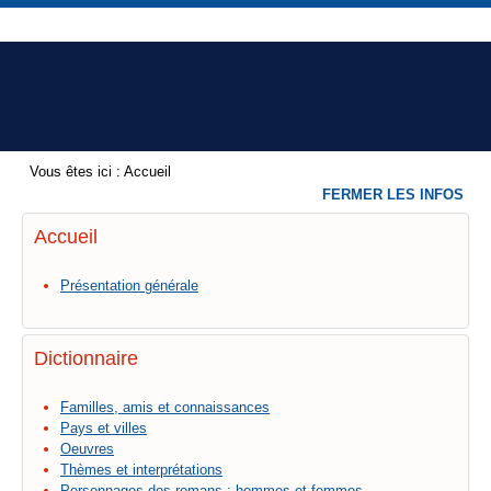
Vous êtes ici :
Accueil
FERMER LES INFOS
Accueil
Présentation générale
Dictionnaire
Familles, amis et connaissances
Pays et villes
Oeuvres
Thèmes et interprétations
Personnages des romans : hommes et femmes