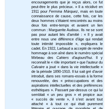
encouragements que je reçus alors, ce fut
peut-être le plus précieux. » Il a récidivé en
1911 pour
Fermina Márquez
, mais en toute
connaissance de cause, cette fois, car les
deux hommes s’étaient rencontrés au moins
deux fois entre-temps et avaient un lien
commun : Marguerite Audoux. Ils ne se sont
pas pour autant liés d’amitié : « Il y avait
entre nous une différence d’âge qui rendait
toute intimité impossible », expliquera le
cadet. En 1922, Larbaud a accepté de rendre
hommage à son aîné dans le numéro spécial
Mirbeau des
Cahiers d’aujourd’hui
. Il y
reconnaît le « rôle important » que l’auteur du
Calvaire
a joué « dans la vie intellectuelle »
de la période 1890-1910. Il lui sait gré d’avoir
introduit, dans ses romans-essais à la forme
renouvelée, des « préoccupations et des
aspirations intellectuelles et des préférences
esthétiques ». Passant par-dessus ce qui lui
semblait « un peu gros » et propice aux
« succès de vente », il s’est avant tout
attaché « à tout ce qui était purement
littéraire et ouvrage de moraliste et de