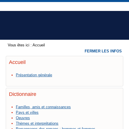
Vous êtes ici :
Accueil
FERMER LES INFOS
Accueil
Présentation générale
Dictionnaire
Familles, amis et connaissances
Pays et villes
Oeuvres
Thèmes et interprétations
Personnages des romans : hommes et femmes