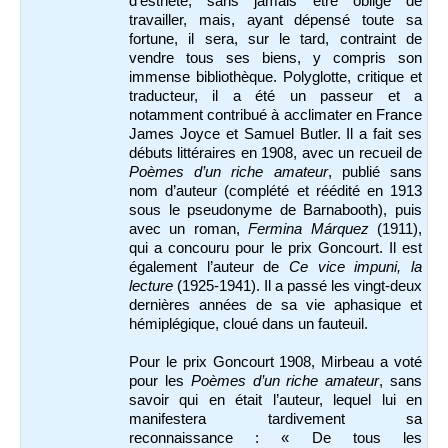
d’esthète, sans jamais être obligé de
travailler, mais, ayant dépensé toute sa
fortune, il sera, sur le tard, contraint de
vendre tous ses biens, y compris son
immense bibliothèque. Polyglotte, critique et
traducteur, il a été un passeur et a
notamment contribué à acclimater en France
James Joyce et Samuel Butler. Il a fait ses
débuts littéraires en 1908, avec un recueil de
Poèmes d’un riche amateur
, publié sans
nom d’auteur (complété et réédité en 1913
sous le pseudonyme de Barnabooth), puis
avec un roman,
Fermina Márquez
(1911),
qui a concouru pour le prix Goncourt. Il est
également l’auteur de
Ce vice impuni, la
lecture
(1925-1941). Il a passé les vingt-deux
dernières années de sa vie aphasique et
hémiplégique, cloué dans un fauteuil.
Pour le prix Goncourt 1908, Mirbeau a voté
pour les
Poèmes d’un riche amateur
, sans
savoir qui en était l’auteur, lequel lui en
manifestera tardivement sa
reconnaissance : « De tous les