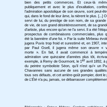
bien des petits commerces. Et ceux-là mêm
publiquement et avec le plus d’exaltation, confe
l’admiration apostolique de son œuvre, sont peut-êt
qui, dans le fond de leur âme, la nièrent le plus. [...] 
servi de lui, du prestige de son nom, de sa grande
de vie, de son grand désintéressement, de sa grande
d’artiste, plus encore qu’on ne l’a servi. Il a été l’étiqu
prospectus de combinaisons commerciales, plus qu
été la bannière d’une foi. » Par la suite Mirbeau évol
jugera Puvis trop froid et surestimé et, en 1907, int
par Paul Gsell, il jugera même son œuvre « v
morte ». En fait, il avait commencé à tempér
admiration une quinzaine d’années plus tôt, écriva
er
exemple, à Remy de Gourmont, le 1
avril 1892, à
du peintre symboliste Séon, qu’il n’est qu’« un P
Chavannes sans aucune de ses grandes qualités
tous ses défauts, et cet arrière-goût pompier, dont le 
de
L’Été
n’a pu, jamais, se débarrasser complètemen