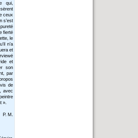
e qui,
ssèrent
re ceux
On s’est
 pureté
 fierté
ette, le
’il n’a
uera et
erviewé
ide et
er son
nt, par
 propos
uvis de
, avec
peintre
t ».
P. M.