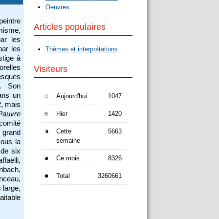
Oeuvres
peintre
Articles populaires
émisme,
ar les
par les
Thèmes et interprétations
stige à
orelles
Visiteurs
resques
). Son
ans un
Aujourd'hui
1047
2, mais
Pauvre
Hier
1420
 comité
Cette
5663
 grand
semaine
sous la
de six
Ce mois
8326
faëlli,
nbach,
Total
3260661
enceau,
 large,
aitable