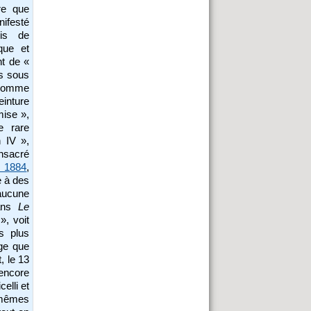
re que
nifesté
vis de
que et
nt de «
us sous
, comme
inture
mise »,
ne rare
n IV »,
onsacré
 1884
,
e à des
’aucune
dans
Le
», voit
s plus
ge que
, le 13
encore
elli et
 mêmes