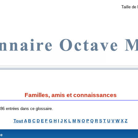
Taille de 
Familles, amis et connaissances
 286 entrées dans ce glossaire.
Tout
A
B
C
D
E
F
G
H
I
J
K
L
M
N
O
P
Q
R
S
T
U
V
W
X
Z
me