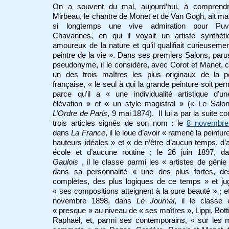
On a souvent du mal, aujourd’hui, à comprend
Mirbeau, le chantre de Monet et de Van Gogh, ait ma
si longtemps une vive admiration pour Pu
Chavannes, en qui il voyait un artiste synthéti
amoureux de la nature et qu’il qualifiait curieuseme
peintre de la vie ». Dans ses premiers Salons, par
pseudonyme, il le considère, avec Corot et Manet
un des trois maîtres les plus originaux de la pe
française, « le seul à qui la grande peinture soit per
parce qu'il a « une individualité artistique d'u
élévation » et « un style magistral » (« Le Salo
L’Ordre de Paris
, 9 mai 1874). Il lui a par la suite c
trois articles signés de son nom : le
8 novembre
dans
La France
, il le loue d’avoir « ramené la peintur
hauteurs idéales » et « de n’être d’aucun temps, d
école et d’aucune routine ; le 26 juin 1897, 
Gaulois
, il le classe parmi les « artistes de génie 
dans sa personnalité « une des plus fortes, de
complètes, des plus logiques de ce temps » et ju
« ses compositions atteignent à la pure beauté » ; et
novembre 1898, dans
Le Journal
, il le classe 
« presque » au niveau de « ses maîtres », Lippi, Bottic
Raphaël, et, parmi ses contemporains, « sur les