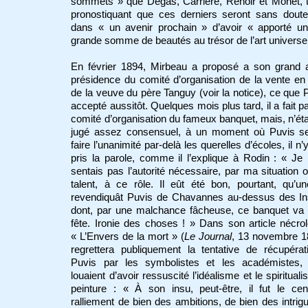
sommets » que Degas, Carrière, Renoir et Monet, 
pronostiquant que ces derniers seront sans doute
dans « un avenir prochain » d’avoir « apporté un
grande somme de beautés au trésor de l’art universel
En février 1894, Mirbeau a proposé a son grand a
présidence du comité d’organisation de la vente en
de la veuve du père Tanguy (voir la notice), ce que 
accepté aussitôt.
Quelques mois plus tard, il a fait pa
comité d’organisation du fameux banquet, mais, n’ét
jugé assez consensuel, à un moment où Puvis se
faire l’unanimité par-delà les querelles d’écoles, il n’
pris la parole, comme il l’explique à Rodin : « J
sentais pas l’autorité nécessaire, par ma situation
talent, à ce rôle. Il eût été bon, pourtant, qu’u
revendiquât Puvis de Chavannes au-dessus des Ins
dont, par une malchance fâcheuse, ce banquet va 
fête. Ironie des choses ! » Dans son article nécro
« L’Envers de la mort » (
Le Journal
, 13 novembre 18
regrettera publiquement la tentative de récupéra
Puvis par les symbolistes et les académistes, 
louaient d’avoir ressuscité l’idéalisme et le spiritual
peinture : « À son insu, peut-être, il fut le ce
ralliement de bien des ambitions, de bien des intrig