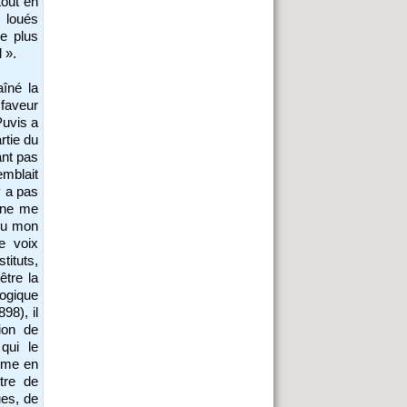
tout en
 loués
e plus
 ».
îné la
 faveur
Puvis a
rtie du
ant pas
mblait
y a pas
e ne me
 ou mon
ne voix
tituts,
être la
logique
98), il
tion de
qui le
isme en
ntre de
ues, de