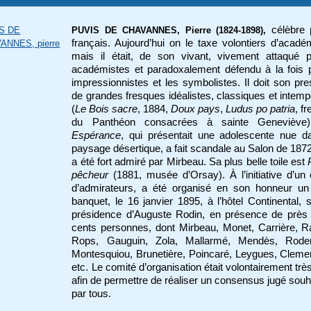
célèbre 
S DE
PUVIS DE CHAVANNES, Pierre (1824-1898),
français. Aujourd’hui on le taxe volontiers d’acad
ANNES, pierre
mais il était, de son vivant, vivement attaqué p
académistes et paradoxalement défendu à la fois 
impressionnistes et les symbolistes. Il doit son pre
de grandes fresques idéalistes, classiques et intemp
(
Le Bois sacre
, 1884,
Doux pays
,
Ludus po patria
, f
du Panthéon consacrées à sainte Geneviève
Espérance
, qui présentait une adolescente nue d
paysage désertique, a fait scandale au Salon de 187
a été fort admiré par Mirbeau. Sa plus belle toile est
pêcheur
(1881, musée d’Orsay). À l’initiative d’un
d’admirateurs, a été organisé en son honneur un
banquet, le 16 janvier 1895, à l’hôtel Continental, 
présidence d’Auguste Rodin, en présence de près 
cents personnes, dont Mirbeau, Monet, Carrière, Raf
Rops, Gauguin, Zola, Mallarmé, Mendès, Rode
Montesquiou, Brunetière, Poincaré, Leygues, Clem
etc. Le comité d’organisation était volontairement très
afin de permettre de réaliser un consensus jugé souh
par tous.