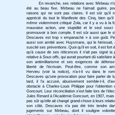
En revanche, ses relations avec Mirbeau n’
été au beau fixe. Mirbeau ne l’aimait guère, po
raisons qui ne sont pas claires. Il est sûr qu’il 
apprécié du tout le Manifeste des Cinq, bien qu’il a
même violemment critiqué Zola, car il y a vu à la f
mauvaise action, une stupidité et le seul souci
promouvoir à bon compte. Il est sûr aussi que le s
Descaves est trop « empanaché » à son goût. Peu
aussi son amitié avec Huysmans, qui le hérissait, a
suscité ses préventions. Quoi qu’il en soit, il est fort
qu’à cause de ses réticences il n’ait pas signé la p
relative à
Sous-offs
, qui aurait pourtant dû satisfaire à
son antimilitarisme et ses exigences de défense
liberté de l’écrivain. Peut-être, comme son am
Hervieu (voir la notice), n’a-t-il vu dans le ro
Descaves qu’une provocation pour faire parler de lu
tard, il l’a accusé, abusivement semble-t-il, d’avo
obstacle à Charles-Louis Philippe pour l’obtention 
Goncourt. Leur réconciliation s’est faite lors de l’élec
Jules Renard à l’Académie Goncourt, en 1907, mais i
pas sûr qu’elle ait changé grand-chose à leurs relati
son côté, Descaves n’a pas été très tendre da
jugements sur Mirbeau, dont il souligne volontie