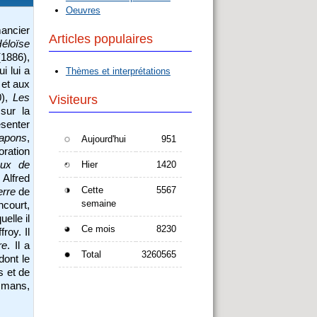
Oeuvres
mancier
Articles populaires
Héloïse
(1886),
i lui a
Thèmes et interprétations
 et aux
0),
Les
Visiteurs
sur la
senter
apons
,
Aujourd'hui
951
oration
aux de
Hier
1420
 Alfred
Cette
5567
erre
de
semaine
ncourt,
elle il
Ce mois
8230
roy. Il
re
. Il a
Total
3260565
dont le
s et de
ysmans,