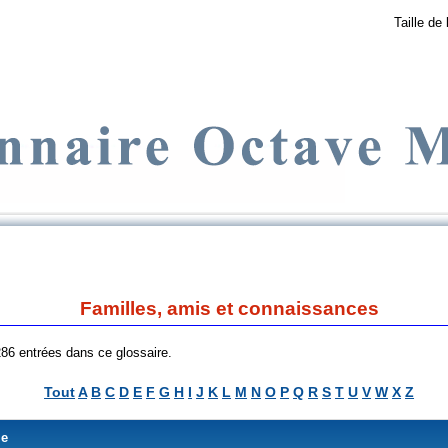
Taille de 
Familles, amis et connaissances
 286 entrées dans ce glossaire.
Tout
A
B
C
D
E
F
G
H
I
J
K
L
M
N
O
P
Q
R
S
T
U
V
W
X
Z
me