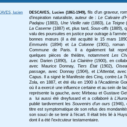
fils d’un graveur, ro
AVES, lucien
DESCAVES, Lucien (1861-1949),
d’inspiration naturaliste, auteur de :
Le Calvaire d’
Padajou
(1883),
Une Vieille rate
(1883),
La Teigne
La Caserne
(1887) et, plus tard,
Sous-offs
(1889), qu
valu des poursuites en justice pour outrage à l’armée
bonnes mœurs (il a été acquitté le 15 mars 189
Emmurés
(1894) et
La Colonne
(1901), roman 
Commune de Paris. Il a également fait repré
quelques pièces de théâtre, notamment
Les Ch
avec Darien (1890),
La Clairière
(1900), en collab
avec Maurice Donnay,
Tiers État
(1902),
Oise
passage
, avec Donnay (1904), et
L’Attentat
, avec
Capus. Il a signé le Manifeste des Cinq, contre
La T
Zola, en 1887, et été élu en 1900 à l’Académie Go
où il a exercé une influence certaine et au sein de laqu
représente la gauche, avec Mirbeau et Gustave Geff
a lui aussi été dreyfusard et a collaboré à
L’Auro
publié tardivement les
Souvenirs d’un ours
(1946), 
titre est symptomatique de son refus des mondanité
son souci de se tenir à l’écart. Il était très lié à Hu
dont il a été l’exécuteur testamentaire.