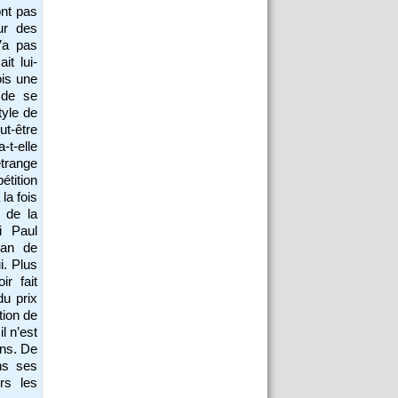
ont pas
ur des
n’a pas
it lui-
ois une
 de se
tyle de
t-être
-t-elle
 étrange
étition
 la fois
 de la
i Paul
man de
i. Plus
ir fait
du prix
tion de
l n’est
ons. De
ns ses
rs les