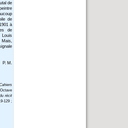
utal de
peintre
eaucoup
ile de
 1901 à
ies de
e Louis
Mais,
signale
P. M.
Cahiers
 Octave
du récit
19-129 ;