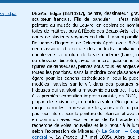
peintre, dessinateur, gra
S, edgar
DEGAS, Edgar (1834-1917),
sculpteur français. Fils de banquier, il s’est init
peinture au musée du Louvre, en copiant de nomb
toiles de maîtres, puis à l’École des Beaux-Arts, et e
cours de plusieurs voyages en Italie. Il a subi parall
l’influence d’Ingres et de Delacroix Après avoir tâté d
néo-classique et exécuté des portraits familiaux, i
orienté vers la peinture de la vie moderne (bains, 
de chevaux, bistrots), avec un intérêt passionné p
figures de danseuses, peintes sous tous les angles 
toutes les positions, sans la moindre complaisance 
égard pour les canons esthétiques ni pour la pud
modèles, saisies sur le vif, dans des postures s
hideuses qui satisfont la misogynie du peintre. Il a pa
à la première exposition impressionniste, en 1874, 
plupart des suivantes, ce qui lui a valu d’être génér
rangé parmi les impressionnistes, alors qu’il ne par
pas leur intérêt pour la peinture de plein air et avait 
en commun avec eux le refus de l’art académiq
recherche de voies nouvelles et le « retour à la lum
selon l’expression de Mirbeau («
Le Salon I – Cou
er
général
»,
La France
, 1
mai 1885). Alors que 