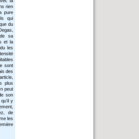
avec la
ns rien
a pure
ls qui
ique du
 Degas,
 de sa
s et la
du les
ensité
tables
ne sont
ais des
article,
s plus
On peut
 de son
qu’il y
ement,
ez, de
mme les
emière