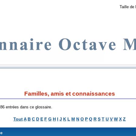
Taille de 
Familles, amis et connaissances
 286 entrées dans ce glossaire.
Tout
A
B
C
D
E
F
G
H
I
J
K
L
M
N
O
P
Q
R
S
T
U
V
W
X
Z
me