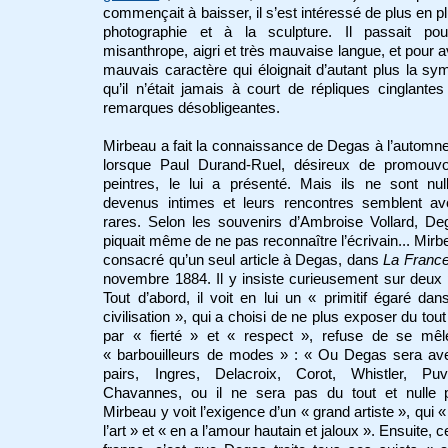
commençait à baisser, il s’est intéressé de plus en pl
photographie et à la sculpture. Il passait pou
misanthrope, aigri et très mauvaise langue, et pour a
mauvais caractère qui éloignait d’autant plus la sy
qu’il n’était jamais à court de répliques cinglante
remarques désobligeantes.
Mirbeau a fait la connaissance de Degas à l’automn
lorsque Paul Durand-Ruel, désireux de promouvo
peintres, le lui a présenté. Mais ils ne sont nu
devenus intimes et leurs rencontres semblent avo
rares. Selon les souvenirs d’Ambroise Vollard, D
piquait même de ne pas reconnaître l’écrivain... Mirb
consacré qu’un seul article à Degas, dans
La Franc
novembre 1884. Il y insiste curieusement sur deux 
Tout d’abord, il voit en lui un « primitif égaré dan
civilisation », qui a choisi de ne plus exposer du tout 
par « fierté » et « respect », refuse de se mêl
« barbouilleurs de modes » : « Ou Degas sera av
pairs, Ingres, Delacroix, Corot, Whistler, Pu
Chavannes, ou il ne sera pas du tout et nulle p
Mirbeau y voit l’exigence d’un « grand artiste », qui « 
l’art » et « en a l’amour hautain et jaloux ». Ensuite, c