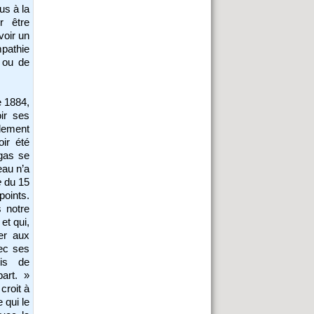
us à la
r être
voir un
mpathie
s ou de
e 1884,
ir ses
llement
ir été
egas se
eau n’a
e
du 15
points.
s notre
et qui,
er aux
ec ses
vis de
art. »
croit à
e qui le