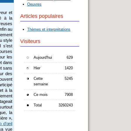
Oeuvres
veur et
Articles populaires
ié à la
reuses
nfin au
Thèmes et interprétations
èlement
u style
Visiteurs
l s’est
courses
our les
Aujourd'hui
629
et dans
et sans
Hier
1420
eur des
Cette
5245
ouvent
semaine
rticipé
et à la
Ce mois
7908
alement
tageait
Total
3260243
surtout
ue, la
ière »,
p d’œil
sa vue