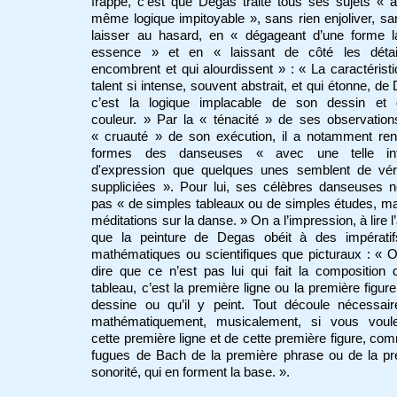
frappe, c’est que Degas traite tous ses sujets « 
même logique impitoyable », sans rien enjoliver, sa
laisser au hasard, en « dégageant d’une forme l
essence » et en « laissant de côté les détai
encombrent et qui alourdissent » : « La caractérist
talent si intense, souvent abstrait, et qui étonne, de
c’est la logique implacable de son dessin et
couleur. » Par la « ténacité » de ses observation
« cruauté » de son exécution, il a notamment ren
formes des danseuses « avec une telle int
d'expression que quelques unes semblent de véri
suppliciées ». Pour lui, ses célèbres danseuses 
pas « de simples tableaux ou de simples études, m
méditations sur la danse. » On a l’impression, à lire l’
que la peinture de Degas obéit à des impératif
mathématiques ou scientifiques que picturaux : « 
dire que ce n’est pas lui qui fait la composition
tableau, c’est la première ligne ou la première figure 
dessine ou qu’il y peint. Tout découle nécessair
mathématiquement, musicalement, si vous voul
cette première ligne et de cette première figure, co
fugues de Bach de la première phrase ou de la pr
sonorité, qui en forment la base. ».