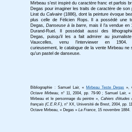
Mirbeau s’est inspiré du caractère franc et parfois br
Degas pour imaginer les traits de caractère de son 
Lirat du
Calvaire
(1886), dont la peinture évoque b
plus celle de Félicien Rops. Il a possédé une to
Degas,
Danseuse à la barre
, mais il l’a vendue en
Durand-Ruel. Il possédait aussi des lithograph
Degas, puisqu’il les a fait admirer au journalist
Vauxcelles, venu l’interviewer en 1904. 
curieusement, le catalogue de la vente Mirbeau ne 
qu’un pastel de danseuse.
Bibliographie : Samuel Lair, «
Mirbeau Teste Degas
»,
Octave Mirbeau
, n° 11, 2004, pp. 79-90 ;
Samuel Lair, «
Mirbeau et le personnage du peintre »,
Cahiers d'études 
français (C.E.R.F.)
, n° XX, Université de Brest, 2004, pp. 1
Octave Mirbeau,
« Degas »
La France
, 15 novembre 1884
.