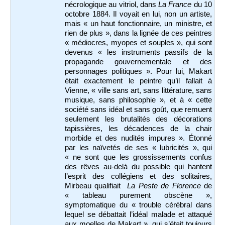
nécrologique au vitriol, dans
La France
du 10
octobre 1884. Il voyait en lui, non un artiste,
mais « un haut fonctionnaire, un ministre, et
rien de plus », dans la lignée de ces peintres
« médiocres, myopes et souples », qui sont
devenus « les instruments passifs de la
propagande gouvernementale et des
personnages politiques ». Pour lui, Makart
était exactement le peintre qu’il fallait à
Vienne, « ville sans art, sans littérature, sans
musique, sans philosophie », et à « cette
société sans idéal et sans goût, que remuent
seulement les brutalités des décorations
tapissières, les décadences de la chair
morbide et des nudités impures ». Étonné
par les naïvetés de ses « lubricités », qui
« ne sont que les grossissements confus
des rêves au-delà du possible qui hantent
l’esprit des collégiens et des solitaires,
Mirbeau qualifiait
La Peste de Florence
de
« tableau purement obscène »,
symptomatique du « trouble cérébral dans
lequel se débattait l’idéal malade et attaqué
aux moelles de Makart », qui s’était toujours