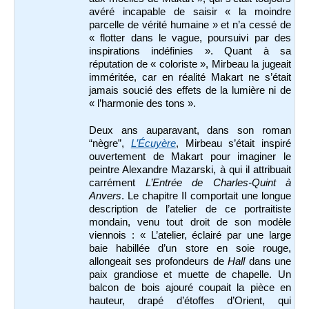
avéré incapable de saisir « la moindre
parcelle de vérité humaine » et n’a cessé de
« flotter dans le vague, poursuivi par des
inspirations indéfinies ». Quant à sa
réputation de « coloriste », Mirbeau la jugeait
imméritée, car en réalité Makart ne s’était
jamais soucié des effets de la lumière ni de
« l’harmonie des tons ».
Deux ans auparavant, dans son roman
“nègre”,
L’Écuyère
, Mirbeau s’était inspiré
ouvertement de Makart pour imaginer le
peintre Alexandre Mazarski, à qui il attribuait
carrément
L’Entrée de Charles-Quint à
Anvers
. Le chapitre II comportait une longue
description de l’atelier de ce portraitiste
mondain, venu tout droit de son modèle
viennois : «
L’atelier, éclairé par une large
baie habillée d’un store en soie rouge,
allongeait ses profondeurs de
Hall
dans une
paix grandiose et muette de chapelle. Un
balcon de bois ajouré coupait la pièce en
hauteur, drapé d’étoffes d’Orient, qui