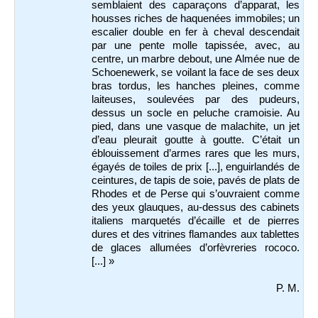
semblaient des caparaçons d’apparat, les
housses riches de haquenées immobiles; un
escalier double en fer à cheval descendait
par une pente molle tapissée, avec, au
centre, un marbre debout, une Almée nue de
Schoenewerk, se voilant la face de ses deux
bras tordus, les hanches pleines, comme
laiteuses, soulevées par des pudeurs,
dessus un socle en peluche cramoisie. Au
pied, dans une vasque de malachite, un jet
d’eau pleurait goutte à goutte. C’était un
éblouissement d’armes rares que les murs,
égayés de toiles de prix [...], enguirlandés de
ceintures, de tapis de soie, pavés de plats de
Rhodes et de Perse qui s’ouvraient comme
des yeux glauques, au-dessus des cabinets
italiens marquetés d’écaille et de pierres
dures et des vitrines flamandes aux tablettes
de glaces allumées d’orfèvreries rococo.
[...] »
P. M.