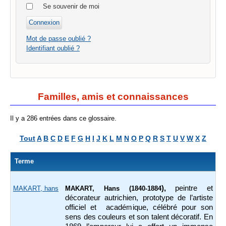
Se souvenir de moi
Mot de passe oublié ?
Identifiant oublié ?
Familles, amis et connaissances
Il y a 286 entrées dans ce glossaire.
Tout
A
B
C
D
E
F
G
H
I
J
K
L
M
N
O
P
Q
R
S
T
U
V
W
X
Z
Terme
),
peintre et
MAKART, hans
MAKART, Hans (1840-1884
décorateur autrichien, prototype de l’artiste
officiel et académique, célébré pour son
sens des couleurs et son talent décoratif. En