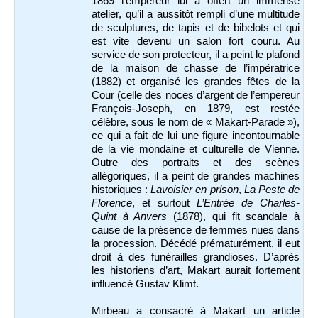
1869 l’empereur lui a offert un immense
atelier, qu’il a aussitôt rempli d’une multitude
de sculptures, de tapis et de bibelots et qui
est vite devenu un salon fort couru. Au
service de son protecteur, il a peint le plafond
de la maison de chasse de l’impératrice
(1882) et organisé les grandes fêtes de la
Cour (celle des noces d’argent de l’empereur
François-Joseph, en 1879, est restée
célèbre, sous le nom de « Makart-Parade »),
ce qui a fait de lui une figure incontournable
de la vie mondaine et culturelle de Vienne.
Outre des portraits et des scènes
allégoriques, il a peint de grandes machines
historiques :
Lavoisier en prison
,
La Peste de
Florence
, et surtout
L’Entrée de Charles-
Quint à Anvers
(1878), qui fit scandale à
cause de la présence de femmes nues dans
la procession. Décédé prématurément, il eut
droit à des funérailles grandioses. D’après
les historiens d’art, Makart aurait fortement
influencé Gustav Klimt.
Mirbeau a consacré à Makart un article