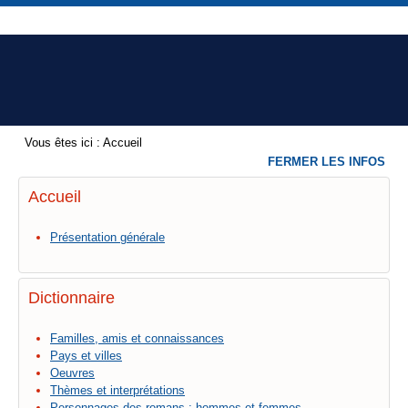
Vous êtes ici :
Accueil
FERMER LES INFOS
Accueil
Présentation générale
Dictionnaire
Familles, amis et connaissances
Pays et villes
Oeuvres
Thèmes et interprétations
Personnages des romans : hommes et femmes