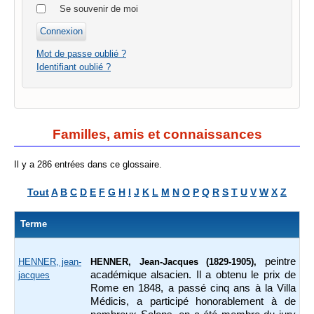
Se souvenir de moi
Mot de passe oublié ?
Identifiant oublié ?
Familles, amis et connaissances
Il y a 286 entrées dans ce glossaire.
Tout
A
B
C
D
E
F
G
H
I
J
K
L
M
N
O
P
Q
R
S
T
U
V
W
X
Z
Terme
peintre
HENNER, jean-
HENNER, Jean-Jacques (1829-1905),
académique alsacien. Il a obtenu le prix de
jacques
Rome en 1848, a passé cinq ans à la Villa
Médicis, a participé honorablement à de