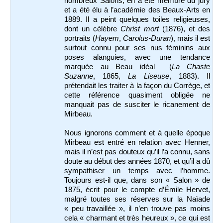
nombreux Salons, en a été membre du jury
et a été élu à l’académie des Beaux-Arts en
1889. Il a peint quelques toiles religieuses,
dont un célèbre
Christ mort
(1876), et des
portraits (
Hayem
,
Carolus-Duran
), mais il est
surtout connu pour ses nus féminins aux
poses alanguies, avec une tendance
marquée au Beau idéal (
La Chaste
Suzanne
, 1865,
La Liseuse
, 1883). Il
prétendait les traiter à la façon du Corrège, et
cette référence quasiment obligée ne
manquait pas de susciter le ricanement de
Mirbeau.
Nous ignorons comment et à quelle époque
Mirbeau est entré en relation avec Henner,
mais il n’est pas douteux qu’il l’a connu, sans
doute au début des années 1870, et qu’il a dû
sympathiser un temps avec l’homme.
Toujours est-il que, dans son « Salon » de
1875, écrit pour le compte d’Émile Hervet,
malgré toutes ses réserves sur la Naïade
« peu travaillée », il n’en trouve pas moins
cela « charmant et très heureux », ce qui est