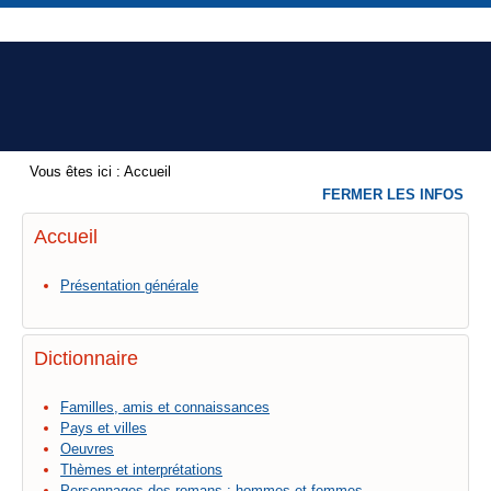
Vous êtes ici :
Accueil
FERMER LES INFOS
Accueil
Présentation générale
Dictionnaire
Familles, amis et connaissances
Pays et villes
Oeuvres
Thèmes et interprétations
Personnages des romans : hommes et femmes