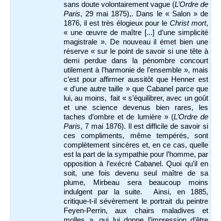
sans doute volontairement vague (
L’Ordre de
Paris
, 29 mai 1875),. Dans le « Salon » de
1876, il est très élogieux pour le
Christ mort
,
« une œuvre de maître [...] d’une simplicité
magistrale ». De nouveau il émet bien une
réserve « sur le point de savoir si une tête à
demi perdue dans la pénombre concourt
utilement à l’harmonie de l’ensemble », mais
c’est pour affirmer aussitôt que Henner est
« d’une autre taille » que Cabanel parce que
lui, au moins, fait « s’équilibrer, avec un goût
et une science devenus bien rares, les
taches d’ombre et de lumière » (
L’Ordre de
Paris
, 7 mai 1876). Il est difficile de savoir si
ces compliments, même tempérés, sont
complètement sincères et, en ce cas, quelle
est la part de la sympathie pour l’homme, par
opposition à l’exécré Cabanel. Quoi qu’il en
soit, une fois devenu seul maître de sa
plume, Mirbeau sera beaucoup moins
indulgent par la suite. Ainsi, en 1885,
critique-t-il sévèrement le portrait du peintre
Feyen-Perrin, aux chairs maladives et
molles », qui lui donne l’impression d’être