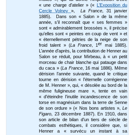
« une charge d’atelier » («
L’Exposition du
Cercle Volney
»,
La France
, 31 janvier
1885). Dans son « Salon » de la même
année, s’il reconnaît que « ses femmes »
sont « admirablement brossées », il précise
qu’elles sont « peintes en coup de vent » et
« éternellement pétries de la neige de son
er
froid talent » (
La France
, 1
mai 1885).
L’année d’après, la contribution de Henner au
Salon se réduit, pour Mirbeau, à « un petit
morceau de chair blanche qui patauge dans
du caca » (
La France
, 16 mai 1886). Même
dérision l’année suivante, quand le critique
tourne en dérision « l’éternelle corrégienne
de M. Henner », qui, « désolée au bord de la
même fuligineuse mare », tente en vain
« d’éteindre l’inutile incandescence de son
torse en magnésium dans la terre de Senne
de son ordure » (« Nos bons artistes »,
Le
Figaro
, 23 décembre 1887). En 1910, dans
son article de bilan d’un tiers de siècle de
combats esthétiques, il considère que, si
Henner a « survécu un instant à sa