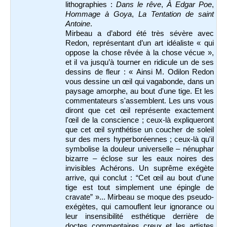
lithographies :
Dans le rêve
,
À Edgar Poe
,
Hommage à Goya
,
La
Tentation de saint
Antoine
.
Mirbeau a d’abord été très sévère avec
Redon, représentant d’un art idéaliste « qui
oppose la chose rêvée à la chose vécue »,
et il va jusqu’à tourner en ridicule un de ses
dessins de fleur : « Ainsi M. Odilon Redon
vous dessine un œil qui vagabonde, dans un
paysage amorphe, au bout d'une tige. Et les
commentateurs s'assemblent. Les uns vous
diront que cet œil représente exactement
l'œil de la conscience ; ceux-là expliqueront
que cet œil synthétise un coucher de soleil
sur des mers hyperboréennes ; ceux-là qu'il
symbolise la douleur universelle – nénuphar
bizarre – éclose sur les eaux noires des
invisibles Achérons. Un suprême exégète
arrive, qui conclut : “Cet œil au bout d'une
tige est tout simplement une épingle de
cravate” »... Mirbeau se moque des pseudo-
exégètes, qui camouflent leur ignorance ou
leur insensibilité esthétique derrière de
doctes commentaires creux et les artistes