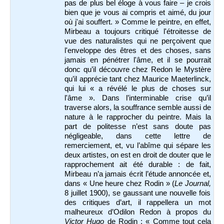
pas de plus bel éloge à vous faire – je crois
bien que je vous ai compris et aimé, du jour
où j'ai souffert. » Comme le peintre, en effet,
Mirbeau a toujours critiqué l'étroitesse de
vue des naturalistes qui ne perçoivent que
l'enveloppe des êtres et des choses, sans
jamais en pénétrer l'âme, et il se pourrait
donc qu’il découvre chez Redon le Mystère
qu’il apprécie tant chez Maurice Maeterlinck,
qui lui « a révélé le plus de choses sur
l'âme ». Dans l’interminable crise qu’il
traverse alors, la souffrance semble aussi de
nature à le rapprocher du peintre. Mais la
part de politesse n’est sans doute pas
négligeable, dans cette lettre de
remerciement, et, vu l’abîme qui sépare les
deux artistes, on est en droit de douter que le
rapprochement ait été durable : de fait,
Mirbeau n’a jamais écrit l’étude annoncée et,
dans « Une heure chez Rodin » (
Le Journal,
8 juillet 1900), se gaussant une nouvelle fois
des critiques d’art, il rappellera un mot
malheureux d’Odilon Redon à propos du
Victor Hugo
de Rodin : « Comme tout cela