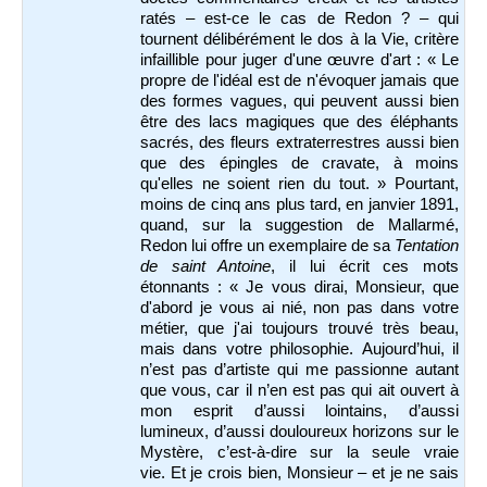
ratés – est-ce le cas de Redon ? – qui
tournent délibérément le dos à la Vie, critère
infaillible pour juger d'une œuvre d'art : « Le
propre de l'idéal est de n'évoquer jamais que
des formes vagues, qui peuvent aussi bien
être des lacs magiques que des éléphants
sacrés, des fleurs extraterrestres aussi bien
que des épingles de cravate, à moins
qu'elles ne soient rien du tout. » Pourtant,
moins de cinq ans plus tard, en janvier 1891,
quand, sur la suggestion de Mallarmé,
Redon lui offre un exemplaire de sa
Tentation
de saint Antoine
, il lui écrit ces mots
étonnants : « Je vous dirai, Monsieur, que
d'abord je vous ai nié, non pas dans votre
métier, que j'ai toujours trouvé très beau,
mais dans votre philosophie. Aujourd’hui, il
n’est pas d’artiste qui me passionne autant
que vous, car il n’en est pas qui ait ouvert à
mon esprit d’aussi lointains, d’aussi
lumineux, d’aussi douloureux horizons sur le
Mystère, c’est-à-dire sur la seule vraie
vie. Et je crois bien, Monsieur – et je ne sais