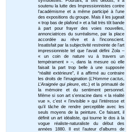
symbolistes. Pourtant, à ses débuts,
il
a
soutenu la lutte des Impressionnistes contre
l'académisme et a même participé à l'une
des expositions du groupe. Mais il les jugeait
« trop bas de plafond » et a fait très tôt bande
à part pour frayer des voies nouvelles,
annonciatrices du surréalisme, par la place
accordée au rêve et à l’inconscient.
Insatisfait par la subjectivité restreinte de l'art
impressionniste tel que l'avait défini Zola –
« un coin de nature vu à travers un
tempérament » –, dans la mesure où elle
faisait la part trop belle à une supposée
“réalité extérieure”, il a affirmé au contraire
les droits de l'imagination (
L’Homme cactus
,
L’Araignée qui pleure
, etc.) et la primauté de
la mémoire et du sentiment personnel.
Même si son art s'enracine dans « la réalité
vue », c'est « l'invisible » qui l'intéresse et
qu'il tâche de rendre perceptible avec les
seuls moyens de la peinture. Ce faisant, il
définit un art idéaliste, qui tourne le dos à la
vogue réaliste-naturaliste du début des
années 1880. Il est l’auteur d’albums de