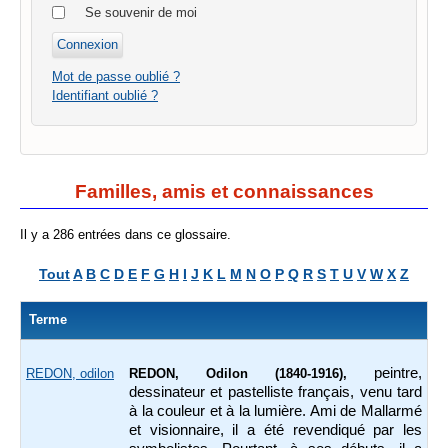
Se souvenir de moi
Mot de passe oublié ?
Identifiant oublié ?
Familles, amis et connaissances
Il y a 286 entrées dans ce glossaire.
Tout
A
B
C
D
E
F
G
H
I
J
K
L
M
N
O
P
Q
R
S
T
U
V
W
X
Z
Terme
peintre,
REDON, odilon
REDON, Odilon (1840-1916),
dessinateur et pastelliste français, venu tard
à la couleur et à la lumière. Ami de Mallarmé
et visionnaire, il a été revendiqué par les