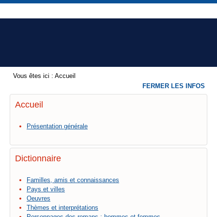
Vous êtes ici :
Accueil
FERMER LES INFOS
Accueil
Présentation générale
Dictionnaire
Familles, amis et connaissances
Pays et villes
Oeuvres
Thèmes et interprétations
Personnages des romans : hommes et femmes