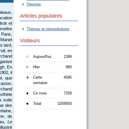
Oeuvres
leaux,
Articles populaires
ocation
oit et
 mettre
Thèmes et interprétations
 Paris.
n Manet
Visiteurs
s tard,
uit, en
rchand
Aujourd'hui
1399
rganisé
ogh. En
Hier
980
902, il
Cette
4595
ol, que
semaine
casion.
archand
Ce mois
7258
esthète
a suite
Total
3259593
par des
rlaine,
ne
, de
eau,
Le
illustré