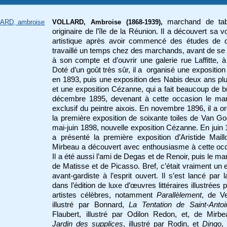
marchand de tab
ARD, ambroise
VOLLARD, Ambroise (1868-1939),
originaire de l’île de la Réunion. Il a découvert sa v
artistique après avoir commencé des études de dr
travaillé un temps chez des marchands, avant de se
à son compte et d’ouvrir une galerie rue Laffitte, à
Doté d’un goût très sûr, il a organisé une expositio
en 1893, puis une exposition des Nabis deux ans plu
et une exposition Cézanne, qui a fait beaucoup de br
décembre 1895, devenant à cette occasion le ma
exclusif du peintre aixois. En novembre 1896, il a o
la première exposition de soixante toiles de Van G
mai-juin 1898, nouvelle exposition Cézanne. En juin 1
a présenté la première exposition d’Aristide Maill
Mirbeau a découvert avec enthousiasme à cette oc
Il a été aussi l’ami de Degas et de Renoir, puis le m
de Matisse et de Picasso. Bref, c’était vraiment un 
avant-gardiste à l’esprit ouvert. Il s’est lancé par l
dans l’édition de luxe d’œuvres littéraires illustrées 
artistes célèbres, notamment
Parallèlement
, de Ve
illustré par Bonnard,
La Tentation de Saint-Antoi
Flaubert, illustré par Odilon Redon, et, de Mirb
Jardin des supplices
, illustré par Rodin, et
Dingo
, 