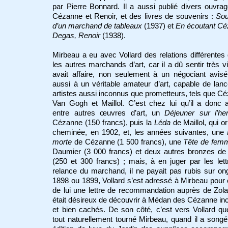
par Pierre Bonnard. Il a aussi publié divers ouvra
Cézanne et Renoir, et des livres de souvenirs :
Sou
d’un marchand de tableaux
(1937) et
En écoutant Cé
Degas, Renoir
(1938).
Mirbeau a eu avec Vollard des relations différentes
les autres marchands d’art, car il a dû sentir très vit
avait affaire, non seulement à un négociant avis
aussi à un véritable amateur d’art, capable de lan
artistes aussi inconnus que prometteurs, tels que C
Van Gogh et Maillol. C’est chez lui qu’il a donc 
entre autres œuvres d’art, un
Déjeuner sur l’he
Cézanne (150 francs), puis la
Léda
de Maillol, qui or
cheminée, en 1902, et, les années suivantes, une
morte
de Cézanne (1 500 francs), une
Tête de fem
Daumier (3 000 francs) et deux autres bronzes de 
(250 et 300 francs) ; mais, à en juger par les let
relance du marchand, il ne payait pas rubis sur on
1898 ou 1899, Vollard s’est adressé à Mirbeau pour 
de lui une lettre de recommandation auprès de Zola,
était désireux de découvrir à Médan des Cézanne i
et bien cachés. De son côté, c’est vers Vollard qu
tout naturellement tourné Mirbeau, quand il a song