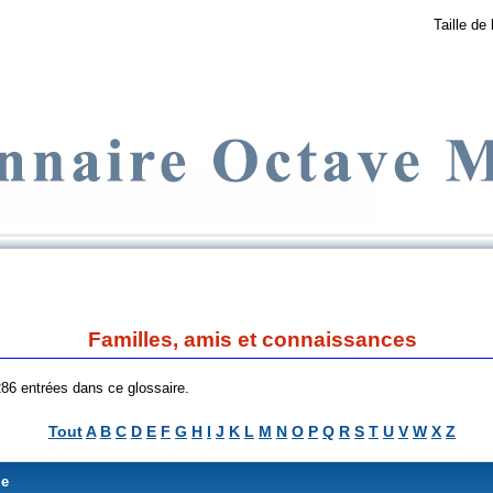
Taille de 
Familles, amis et connaissances
 286 entrées dans ce glossaire.
Tout
A
B
C
D
E
F
G
H
I
J
K
L
M
N
O
P
Q
R
S
T
U
V
W
X
Z
me