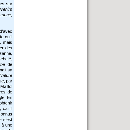
ges sur
venirs
zanne,
 d’avec
e qu’il
é, mais
cer des
ézanne,
acheté,
rbe
de
nait sa
Nature
me
, par
Maillol
tres de
gle. En
obtenir
 car il
nconnus
e s’est
é à une