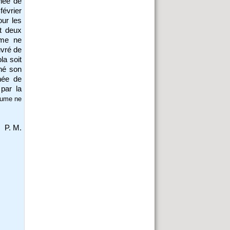
ée de
février
our les
t deux
ume
ne
uvré de
la soit
nné son
née de
par la
lume ne
P. M.