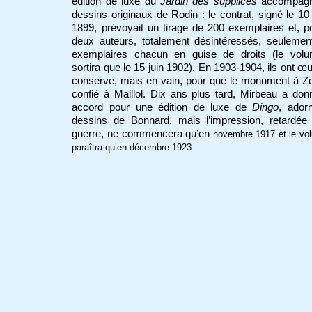
édition de luxe du
Jardin des supplices
accompagn
dessins originaux de Rodin : le contrat, signé le 10 
1899, prévoyait un tirage de 200 exemplaires et, p
deux auteurs, totalement désintéressés, seulemen
exemplaires chacun en guise de droits (le vol
sortira que le 15 juin 1902). En 1903-1904, ils ont œ
conserve, mais en vain, pour que le monument à Zo
confié à Maillol. Dix ans plus tard, Mirbeau a do
accord pour une édition de luxe de
Dingo
, ador
dessins de Bonnard, mais l’impression, retardée 
guerre, ne commencera qu’en
novembre 1917 et le vo
paraîtra qu’en décembre 1923.