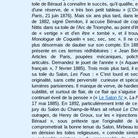
toile de Béraud à connaître le succès, qu’il qualifie, e
d’une réserve, de « très bon petit tableau » (
L’Or
Paris
, 21 juin 1876). Mais six ans plus tard, dans l
de 1882, signé Demiton, il accuse Béraud de cop
Nittis dans sa toile de l’Arc de Triomphe, au point d’êt
de « vertige » et d’en être « tombé », et il tro
Monologue de Coquelin
« sec, sec, sec ». Il ne c
plus désormais de dauber sur son compte. En 1885
présente en ces termes rédhibitoires : « Jean Bé
Articles de Paris, poupées mécaniques, polichi
articulés. Demandez le jouet de l’année » (« Aquare
français », 7 février 1885). Trois mois plus tard, il 
sa toile du Salon,
Les
Fous
: « C’est lourd et se
originalité, sans cette perversité curieuse et spéci
lumières parisiennes. Il manque de verve, de hardie
subtilité, et surtout de flair, de ce flair qui s’aiguis
continuel éveil de la pensée » («
Le Salon IV
»,
La 
17 mai 1885). En 1892, particulièrement irrité de ce
jury du Salon du Champ-de-Mars ait refusé
Le Chr
outrages
, de Henry de Groux, sur les « injonction
Béraud », sous prétexte que l’originalité de la
compromettrait la bonne tenue du Salon, Mirbeau t
en dérision les toiles religieuses, « comédie sinist