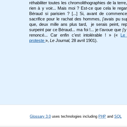
réhabiliter toutes les chromolithographies de la terre, 
rien à y voir... Mais moi ? Est-ce que cela le rega
Béraud si parisien ? [...] Si, avant de commenc
sacrifice pour le rachat des hommes, j’avais pu s
que, deux mille ans plus tard, je serais peint, rep
surpeint par ce Béraud... ma foi !... je t’avoue que j’
renoncé... Car enfin c’est intolérable ! » («
Le 
proteste
»,
Le Journal,
28 avril 1901).
Glossary 3.0
uses technologies including
PHP
and
SQL