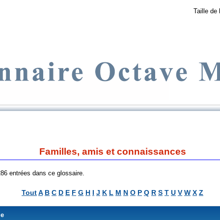
Taille de 
Familles, amis et connaissances
 286 entrées dans ce glossaire.
Tout
A
B
C
D
E
F
G
H
I
J
K
L
M
N
O
P
Q
R
S
T
U
V
W
X
Z
me