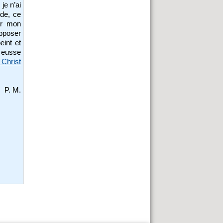
je n’ai
rde, ce
er mon
upposer
eint et
y eusse
Christ
P. M.