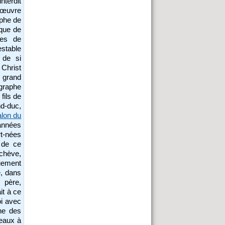
terdit
 œuvre
aphe de
 que de
nes de
estable
 de si
 Christ
 grand
ographe
fils de
d-duc,
alon du
années
t-nées
 de ce
achève,
quement
e, dans
 père,
it à ce
oi avec
ne des
leaux à