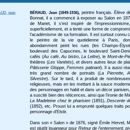
peintre français. Élève 
UD, jean
BÉRAUD, Jean (1849-1936),
Bonnat, il a commencé à exposer au Salon en 187
de Manet, il s’est inspiré de l’impressionnisme
superficiellement, et a tenté une forme de comprom
l’académisme de sa formation. Il est surtout conn
le peintre de la vie quotidienne à Paris, don
abondamment peint les rues (les Champs-Élysé
boulevard des Capucines, le boulevard Saint-Deni
cafés (
Au café
,
Au bistro
,
La Lettre
), le
Mont-de-Pié
théâtres (
Les Variétés
), et divers autres lieux de plai
Pâtisserie Gloppe
,
Femmes patinant
). Il a aussi ré
très grand nombre de portraits (
La Pierrette
,
A
Silvestre
). Sur le tard, il a produit de nombreuses
religieuses, mais en les mettant à la sauce modern
des personnages en habit et dans un décor parisien,
a suscité bien des réticences, ainsi que l’ironie de Mi
La Madeleine chez le pharisien
(1891),
Descente de
(1892), etc. Proust lui a emprunté quelques traits p
personnage d’Elstir.
Dans son « Salon » de 1876, signé Émile Hervet, 
est plutôt louangeur pour
Retour de l’enterrement
, p