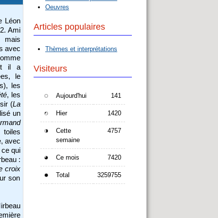
Oeuvres
de Léon
Articles populaires
2. Ami
, mais
is avec
Thèmes et interprétations
u comme
t il a
Visiteurs
es, le
s), les
té
, les
Aujourd'hui
141
sir (
La
alisé un
Hier
1420
rmand
Cette
4757
 toiles
semaine
e, avec
 ce qui
Ce mois
7420
rbeau :
 croix
Total
3259755
our son
Mirbeau
remière