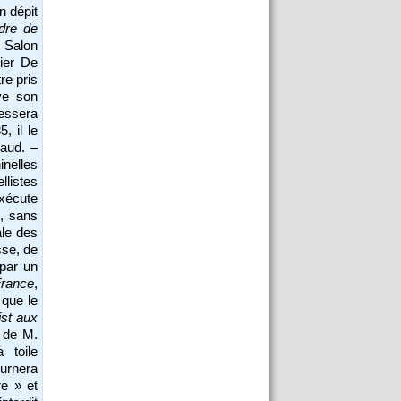
n dépit
dre de
e Salon
ier De
re pris
uve son
essera
, il le
raud. –
nelles
llistes
exécute
c, sans
ale des
sse, de
e par un
France
,
 que le
ist aux
s de M.
 toile
ournera
re » et