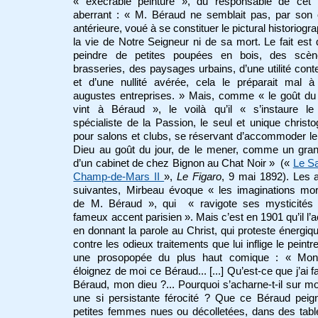
« exécrable peinture », du responsable de cet in
aberrant : « M. Béraud ne semblait pas, par son
antérieure, voué à se constituer le pictural historiogr
la vie de Notre Seigneur ni de sa mort. Le fait est
peindre de petites poupées en bois, des scè
brasseries, des paysages urbains, d’une utilité cont
et d’une nullité avérée, cela le préparait mal à
augustes entreprises. » Mais, comme « le goût du
vint à Béraud », le voilà qu’il « s’instaure le
spécialiste de la Passion, le seul et unique christ
pour salons et clubs, se réservant d’accommoder le 
Dieu au goût du jour, de le mener, comme un gran
d’un cabinet de chez Bignon au Chat Noir » («
Le S
Champ-de-Mars II
»,
Le Figaro
, 9 mai 1892). Les 
suivantes, Mirbeau évoque « les imaginations mor
de M. Béraud », qui « ravigote ses mysticités
fameux accent parisien ». Mais c’est en 1901 qu’il l’
en donnant la parole au Christ, qui proteste énergi
contre les odieux traitements que lui inflige le peintr
une prosopopée du plus haut comique : « Mon
éloignez de moi ce Béraud... [...] Qu’est-ce que j’ai fa
Béraud, mon dieu ?... Pourquoi s’acharne-t-il sur m
une si persistante férocité ? Que ce Béraud peig
petites femmes nues ou décolletées, dans des tab