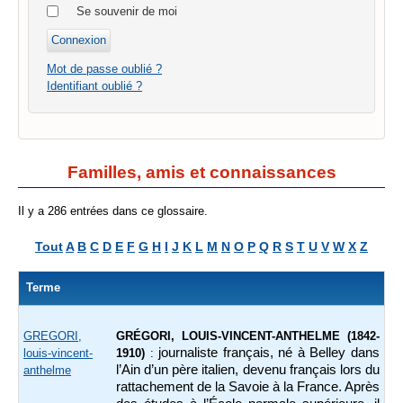
Se souvenir de moi
Mot de passe oublié ?
Identifiant oublié ?
Familles, amis et connaissances
Il y a 286 entrées dans ce glossaire.
Tout
A
B
C
D
E
F
G
H
I
J
K
L
M
N
O
P
Q
R
S
T
U
V
W
X
Z
Terme
GREGORI,
GRÉGORI, LOUIS-VINCENT-ANTHELME (1842-
journaliste français, né à Belley dans
louis-vincent-
1910)
:
l’Ain d’un père italien, devenu français lors du
anthelme
rattachement de la Savoie à la France. Après