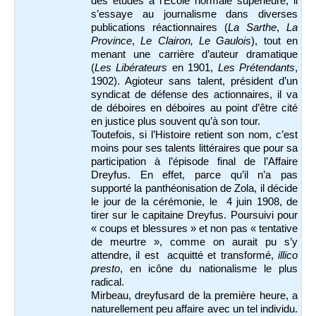
des études à l’École normale supérieure, il
s’essaye au journalisme dans diverses
publications réactionnaires (
La Sarthe
,
La
Province
,
Le Clairon, Le Gaulois
), tout en
menant une carrière d’auteur dramatique
(
Les Libérateurs
en 1901,
Les Prétendants
,
1902). Agioteur sans talent, président d’un
syndicat de défense des actionnaires, il va
de déboires en déboires au point d’être cité
en justice plus souvent qu’à son tour.
Toutefois, si l’Histoire retient son nom, c’est
moins pour ses talents littéraires que pour sa
participation à l’épisode final de l’Affaire
Dreyfus. En effet, parce qu’il n’a pas
supporté la panthéonisation de Zola, il décide
le jour de la cérémonie, le 4 juin 1908, de
tirer sur le capitaine Dreyfus. Poursuivi pour
« coups et blessures » et non pas « tentative
de meurtre », comme on aurait pu s’y
attendre, il est acquitté et transformé,
illico
presto
, en icône du nationalisme le plus
radical.
Mirbeau, dreyfusard de la première heure, a
naturellement peu affaire avec un tel individu.