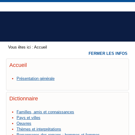
Vous êtes ici :
Accueil
FERMER LES INFOS
Accueil
Présentation générale
Dictionnaire
Familles, amis et connaissances
Pays et villes
Oeuvres
Thèmes et interprétations
Personnages des romans : hommes et femmes