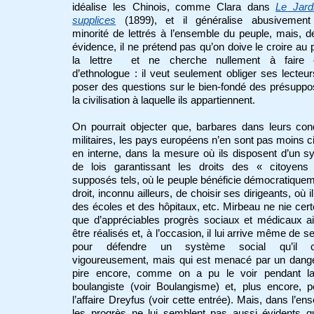
idéalise les Chinois, comme Clara dans
Le Jard
supplices
(1899), et il généralise abusivement
minorité de lettrés à l’ensemble du peuple, mais, d
évidence, il ne prétend pas qu’on doive le croire au 
la lettre et ne cherche nullement à faire
d’ethnologue : il veut seulement obliger ses lecteu
poser des questions sur le bien-fondé des présupp
la civilisation à laquelle ils appartiennent.
On pourrait objecter que, barbares dans leurs co
militaires, les pays européens n’en sont pas moins ci
en interne, dans la mesure où ils disposent d’un 
de lois garantissant les droits des « citoyens
supposés tels, où le peuple bénéficie démocratique
droit, inconnu ailleurs, de choisir ses dirigeants, où i
des écoles et des hôpitaux, etc. Mirbeau ne nie cer
que d’appréciables progrès sociaux et médicaux a
être réalisés et, à l’occasion, il lui arrive même de se
pour défendre un système social qu’il cr
vigoureusement, mais qui est menacé par un dange
pire encore, comme on a pu le voir pendant la
boulangiste (voir Boulangisme) et, plus encore, 
l’affaire Dreyfus (voir cette entrée). Mais, dans l’en
les progrès ne lui semblent pas aussi évidents q