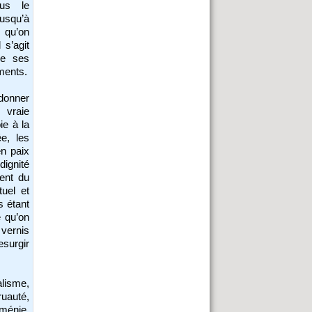
lus le
usqu’à
s qu’on
 s’agit
 de ses
ments.
 donner
 vraie
ie à la
ée, les
en paix
dignité
ient du
uel et
s étant
e qu’on
 vernis
esurgir
lisme,
uauté,
rménie,