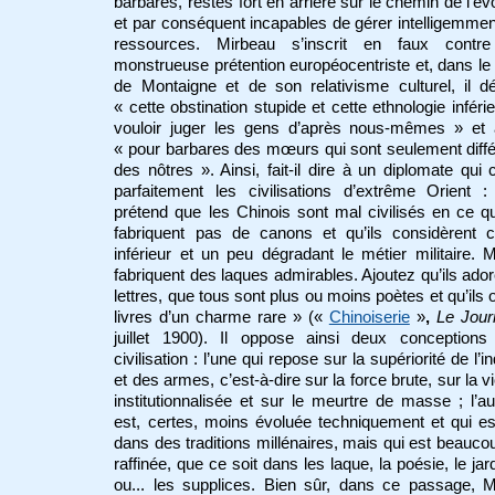
barbares, restés fort en arrière sur le chemin de l’évo
et par conséquent incapables de gérer intelligemmen
ressources. Mirbeau s’inscrit en faux contre
monstrueuse prétention européocentriste et, dans le dr
de Montaigne et de son relativisme culturel, il 
« cette obstination stupide et cette ethnologie inféri
vouloir juger les gens d’après nous-mêmes » et à
« pour barbares des mœurs qui sont seulement diff
des nôtres ». Ainsi, fait-il dire à un diplomate qui 
parfaitement les civilisations d’extrême Orient 
prétend que les Chinois sont mal civilisés en ce qu
fabriquent pas de canons et qu’ils considèrent
inférieur et un peu dégradant le métier militaire. M
fabriquent des laques admirables. Ajoutez qu’ils ador
lettres, que tous sont plus ou moins poètes et qu’ils 
livres d’un charme rare » («
Chinoiserie
»
,
Le Jour
juillet 1900). Il oppose ainsi deux conceptions
civilisation : l’une qui repose sur la supériorité de l’i
et des armes, c’est-à-dire sur la force brute, sur la v
institutionnalisée et sur le meurtre de masse ; l’au
est, certes, moins évoluée techniquement et qui es
dans des traditions millénaires, mais qui est beauco
raffinée, que ce soit dans les laque, la poésie, le jar
ou... les supplices. Bien sûr, dans ce passage, 