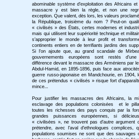
abominable système d’exploitation des Africains et
massacre y est bien la règle, et non une regre
exception. Que valent, dès lors, les valeurs proclam
la République, troisième du nom ? Peut-on qualif
« civilisés » des États, certes modernes et industri
mais qui utilisent leur supériorité technique et militai
s’approprier le monde à leur profit et transform
continents entiers en de terrifiants jardins des supp
Si l’on ajoute que, au grand scandale de Mirbea
gouvernements européens sont restés d’une 
différence devant le massacre des Arméniens par le
Abdul-Hamid, en 1895-1896, puis face aux atrocité
guerre russo-japonaise en Mandchourie, en 1904, l
de ces prétendus « civilisés » risque fort d’apparaît
mince...
Pour justifier les massacres des Africains, la m
esclavage des populations colonisées et le pill
toutes les richesses des pays conquis par la for
grandes puissances européennes, si délicieu
« civilisées », ne trouvent pas d’autre argument
prétendre, avec l’aval d’ethnologues complices, 
populations soumises ne sont que des sauvages 