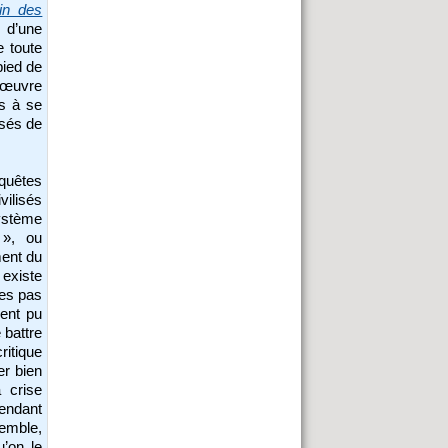
in des
 d’une
e toute
pied de
 œuvre
rs à se
osés de
nquêtes
vilisés
système
 », ou
ment du
l existe
tes pas
ient pu
 battre
itique
r bien
 crise
pendant
semble,
u’on le