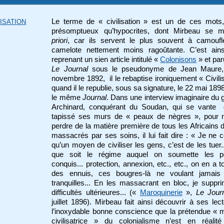
Le terme de « civilisation » est un de ces mots,
LISATION
présomptueux qu’hypocrites, dont Mirbeau se 
priori
, car ils servent le plus souvent à camoufl
camelote nettement moins ragoûtante. C’est ains
reprenant un sien article intitulé «
Colonisons
» et pa
Le Journal
sous le pseudonyme de Jean Maure,
novembre 1892, il le rebaptise ironiquement « Civili
quand il le republie, sous sa signature, le 22 mai 189
le même
Journal
. Dans une interview imaginaire du 
Archinard, conquérant du Soudan, qui se vante d
tapissé ses murs de « peaux de nègres », pour n
perdre de la matière première de tous les Africains
massacrés par ses soins, il lui fait dire : « Je ne 
qu’un moyen de civiliser les gens, c’est de les tuer.
que soit le régime auquel on soumette les p
conquis... protection, annexion, etc., etc., on en a t
des ennuis, ces bougres-là ne voulant jamais 
tranquilles... En les massacrant en bloc, je suppr
difficultés ultérieures... («
Maroquinerie
»,
Le Jour
juillet 1896). Mirbeau fait ainsi découvrir à ses lec
l’inoxydable bonne conscience que la prétendue « 
civilisatrice » du colonialisme n’est en réalité