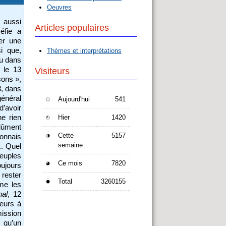
Oeuvres
 aussi
Articles populaires
méfie
a
er une
i que,
Thèmes et interprétations
ru dans
 le 13
Visiteurs
sons »,
8, dans
général
Aujourd'hui
541
’avoir
e rien
Hier
1420
 dûment
Cette
5157
connais
semaine
.. Quel
euples
Ce mois
7820
oujours
rester
Total
3260155
ime les
nal
, 12
teurs à
mission
 qu’un