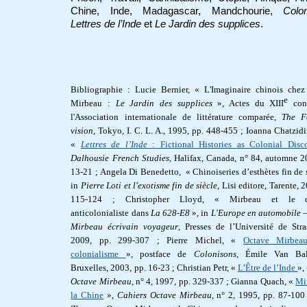
Chine, Inde, Madagascar, Mandchourie,
Colo
Lettres de l’Inde
et
Le Jardin des supplices
.
Bibliographie : Lucie Bernier, « L'Imaginaire chinois che
e
Mirbeau :
Le Jardin des supplices
», Actes du XIII
con
l'Association internationale de littérature comparée,
The F
vision,
Tokyo, I. C. L. A., 1995, pp. 448-455 ; Ioanna Chatzidi
«
Lettres de l’Inde
: Fictional Histories as Colonial Dis
Dalhousie French Studies
, Halifax, Canada, n° 84, automne 2
13-21 ; Angela Di Benedetto, « Chinoiseries d’esthètes fin de s
in
Pierre Loti et l'exotisme fin de siècle
, Lisi editore, Tarente, 
115-124 ; Christopher Lloyd, « Mirbeau et le di
anticolonialiste dans
La 628-E8
», in
L'Europe en automobile 
Mirbeau écrivain voyageur
, Presses de l’Université de Str
2009, pp. 299-307 ; Pierre Michel, «
Octave Mirbea
colonialisme
», postface de
Colonisons
, Émile Van Bal
Bruxelles, 2003, pp. 16-23 ; Christian Petr, «
L’Être de l’Inde
»,
Octave Mirbeau
, n° 4, 1997, pp. 329-337 ;
Gianna Quach, «
Mi
la Chine
»,
Cahiers Octave Mirbeau
, n° 2, 1995, pp. 87-100