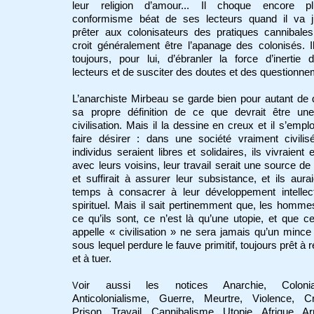
leur religion d’amour... Il choque encore p
conformisme béat de ses lecteurs quand il va j
prêter aux colonisateurs des pratiques cannibale
croit généralement être l’apanage des colonisés. Il
toujours, pour lui, d’ébranler la force d’inertie
lecteurs et de susciter des doutes et des questionne
L’anarchiste Mirbeau se garde bien pour autant de
sa propre définition de ce que devrait être une
civilisation. Mais il la dessine en creux et il s’emplo
faire désirer : dans une société vraiment civilis
individus seraient libres et solidaires, ils vivraient 
avec leurs voisins, leur travail serait une source de 
et suffirait à assurer leur subsistance, et ils aura
temps à consacrer à leur développement intellect
spirituel. Mais il sait pertinemment que, les homme
ce qu’ils sont, ce n’est là qu’une utopie, et que c
appelle « civilisation » ne sera jamais qu’un mince
sous lequel perdure le fauve primitif, toujours prêt à r
et à tuer.
oir aussi les notices Anarchie, Colonia
V
Anticolonialisme, Guerre, Meurtre, Violence, Cr
Prison, Travail, Cannibalisme, Utopie, Afrique, A