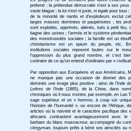
prétend : la prétendue démocratie n’est à ses yeux
vaste blague ; la loi n’est ni juste, ni égale pour tous ; 
de la minorité de nantis et d’exploiteurs exclut ce
larges masses dominées et paupérisées ; les prol
sont exploités, opprimés, aliénés, tués à petit feu, 
bagne des usines ; l’armée et le système pénitentiai
des monstruosités sociales ; la famille est un étouffo
christianisme est un opium du peuple, etc. Bre
institutions sociales reposent toutes sur le meu
l’oppression du plus grand nombre, et c’est bien
contraire de ce qu’on entend d’ordinaire par « civilisat
Par opposition aux Européens et aux Américains, 
ne manque pas une occasion de donner des p
dominés une image plus positive : ainsi de l’Inde d
Lettres de l’Inde
(1885), de la Chine, dans nom
chroniques où il nous montre, par exemple, en Lao 
sage supérieur et un « homme, à coup sûr uniqu
l'histoire de l'humanité », ou encore de l’Afrique, d
articles où la naïveté et le caractère pacifique des v
africains contrastent avantageusement avec le 
barbare du blanc massacreur, accompagné du curé
clergyman
, toujours prêts à bénir ses atrocités au