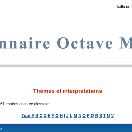
Taille de 
Thèmes et interprétations
 261 entrées dans ce glossaire.
Tout
A
B
C
D
E
F
G
H
I
J
L
M
N
O
P
Q
R
S
T
U
V
me