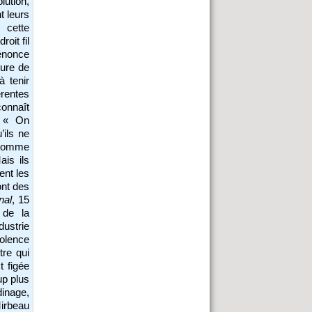
lution,
t leurs
 cette
oit fil
dénonce
eure de
 tenir
érentes
connaît
: « On
’ils ne
 comme
ais ils
ent les
ont des
nal
, 15
 de la
ndustrie
iolence
tre qui
t figée
up plus
dinage,
Mirbeau