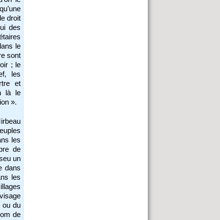
 qu’une
le droit
lui des
étaires
dans le
re sont
ir ; le
f, les
rtre et
 là le
ion ».
Mirbeau
euples
ans les
bre de
Tseu un
e dans
ans les
illages
visage
 ou du
 nom de