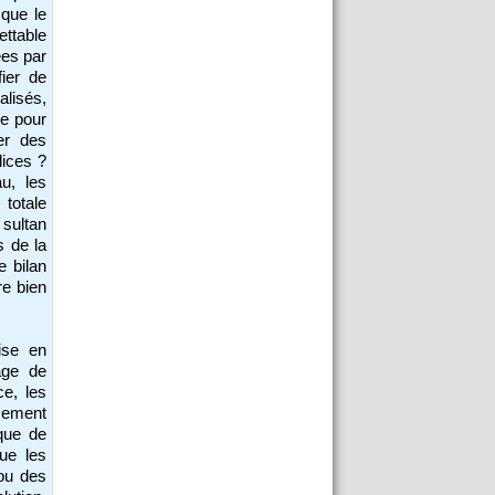
 que le
ttable
ées par
ier de
alisés,
re pour
er des
lices ?
u, les
totale
 sultan
s de la
e bilan
re bien
ise en
age de
ce, les
sement
 que de
que les
ou des