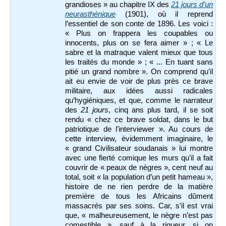
grandioses » au chapitre IX des
21 jours d’un
neurasthénique
(1901), où il reprend
l’essentiel de son conte de 1896. Les voici :
« Plus on frappera les coupables ou
innocents, plus on se fera aimer » ; « Le
sabre et la matraque valent mieux que tous
les traités du monde » ; « ... En tuant sans
pitié un grand nombre ». On comprend qu’il
ait eu envie de voir de plus près ce brave
militaire, aux idées aussi radicales
qu’hygiéniques, et que, comme le narrateur
des
21 jours
, cinq ans plus tard, il se soit
rendu « chez ce brave soldat, dans le but
patriotique de l’interviewer ». Au cours de
cette interview, évidemment imaginaire, le
« grand Civilisateur soudanais » lui montre
avec une fierté comique les murs qu’il a fait
couvrir de « peaux de nègres », cent neuf au
total, soit « la population d’un petit hameau »,
histoire de ne rien perdre de la matière
première de tous les Africains dûment
massacrés par ses soins. Car, s’il est vrai
que, « malheureusement, le nègre n’est pas
comestible », sauf à la rigueur, si on