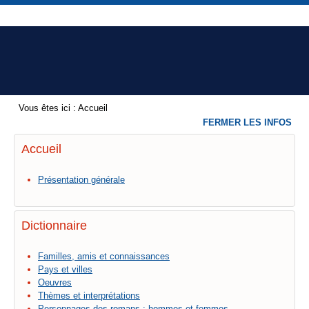
Vous êtes ici :
Accueil
FERMER LES INFOS
Accueil
Présentation générale
Dictionnaire
Familles, amis et connaissances
Pays et villes
Oeuvres
Thèmes et interprétations
Personnages des romans : hommes et femmes