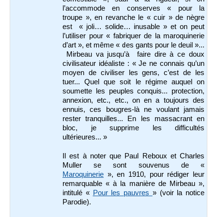
l’accommode en conserves « pour la
troupe », en revanche le « cuir » de nègre
est « joli… solide… inusable » et on peut
l’utiliser pour « fabriquer de la maroquinerie
d’art », et même « des gants pour le deuil »...
Mirbeau va jusqu’à faire dire à ce doux
civilisateur idéaliste : « Je ne connais qu’un
moyen de civiliser les gens, c’est de les
tuer... Quel que soit le régime auquel on
soumette les peuples conquis... protection,
annexion, etc., etc., on en a toujours des
ennuis, ces bougres-là ne voulant jamais
rester tranquilles... En les massacrant en
bloc, je supprime les difficultés
ultérieures... »
Il est à noter que Paul Reboux et Charles
Muller se sont souvenus de «
Maroquinerie
», en 1910, pour rédiger leur
remarquable « à la manière de Mirbeau »,
intitulé
«
Pour les pauvres
»
(voir la notice
Parodie).