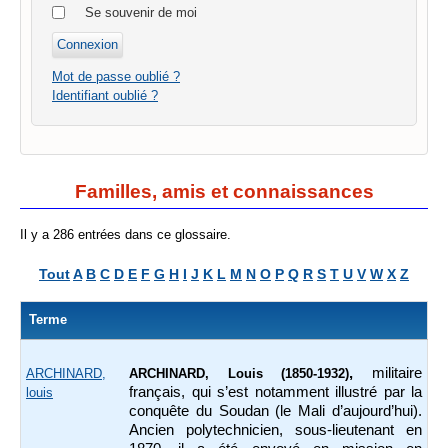
Se souvenir de moi
Mot de passe oublié ?
Identifiant oublié ?
Familles, amis et connaissances
Il y a 286 entrées dans ce glossaire.
Tout
A
B
C
D
E
F
G
H
I
J
K
L
M
N
O
P
Q
R
S
T
U
V
W
X
Z
Terme
,
militaire
ARCHINARD,
ARCHINARD, Louis (1850-1932)
français, qui s’est notamment illustré par la
louis
conquête du Soudan (le Mali d’aujourd’hui).
Ancien polytechnicien, sous-lieutenant en