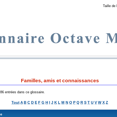
Taille de 
Familles, amis et connaissances
 286 entrées dans ce glossaire.
Tout
A
B
C
D
E
F
G
H
I
J
K
L
M
N
O
P
Q
R
S
T
U
V
W
X
Z
me