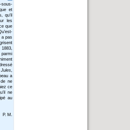
s-sous-
que et
, qu’il
ur les
 ce que
Qu’est-
y a pas
grisent
s 1883,
a parmi
iniment
dressé
Jules
,
beau a
 de ne
niez ce
u’il ne
ipé au
P. M.