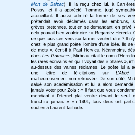
Mort de Balzac
), il l’a reçu chez lui, à Carrière
Poissy, et il a apprécié l’homme, jugé sympathi
accueillant. Il aussi admiré la forme de ses vers
prétendait avoir déclamés dans les embruns, s
grèves bretonnes, tout en se demandant, en privé,
cela pouvait bien vouloir dire : « Regardez Heredia. 
ce que tous ces vers sur la mer veulent dire ? Il n’
chez le plus grand poète l’ombre d’une idée. Ils se 
de mots », écrit-il à Paul Hervieu. Néanmoins, dè
dans
Les Grimaces
, Mirbeau citait le nom d’Heredi
les rares écrivains en qui il voyait des « phares », inf
au-dessus des vaines réclames. Le poète lui a a
une lettre de félicitations sur
L’Abbé 
malheureusement non retrouvée. De son côté, Mir
salué son académisation et lui a alors demandé
jamais voter pour Zola : « Il faut que vous condam
mendiant à l’éternel plat ventre devant le seuil q
franchira jamai
. » En 1901, tous deux ont partic
s
soutien à Laurent Tailhade.