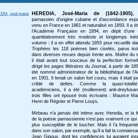
HEREDIA, José-Maria de (1842-1905),
DIA, josé-maria
parnassien d’origine cubaine et d’ascendance esp
venu en France en 1861 et naturalisé en 1893. Il a ét
l’Académie Française en 1894, en dépit d’une
quantitativement très modeste et longtemps inéd
volume : il a en effet attendu 1893 pour recueillir d
Trophées
les 118 poèmes bien ciselés, parus iso
dans diverses revues depuis trente ans. Maître du 
il était avant tout soucieux de la perfection formell
dirigé les pages littéraires du
Journal
, à partir de 189
été nommé administrateur de la bibliothèque de l’A
en 1901. Il tenait un salon fort couru, mais il était jo
criblé de dettes. Comme la quasi-totalit
académiciens, il a été (mollement) anti-dreyfusa
trois filles ont épousé trois écrivains : Maurice Ma
Henri de Régnier et Pierre Louÿs.
Mirbeau n’a jamais été intime avec Heredia, et la f
de la poésie parnassienne n’est pas vraiment ce qui é
plus susceptible de le toucher. Mais il l’a fréquenté
dans son salon, par exemple, qu’il a fait la connaiss
Jean Gigoux, dont les confidences lui auraient ins