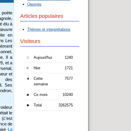
Oeuvres
poète
Articles populaires
agnole,
é élu à
 œuvre
Thèmes et interprétations
ite en
ans
Les
Visiteurs
lément
sonnet,
e. Il a
Aujourd'hui
1240
9, et a
Hier
1721
rsenal,
ueur et
Cette
7577
é des
semaine
rd. Ses
indron,
Ce mois
10240
Total
3262575
roideur
tait le
 (c’est
ance de
piré
La