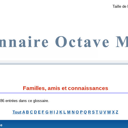
Taille de 
Familles, amis et connaissances
 286 entrées dans ce glossaire.
Tout
A
B
C
D
E
F
G
H
I
J
K
L
M
N
O
P
Q
R
S
T
U
V
W
X
Z
me