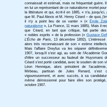
connaissait et estimait, mais ne fréquentait guère. Il
en lui un représentant de ce naturalisme mortel pour l
la littérature et qui, écrit-il en 1885, « n’a, jusqu’ici,
que M. Paul Alexis et M. Henry Céard – de quoi, j’i
il n’y a point lieu de se vanter » («
Émile Zola
naturalisme
»,
La France
, 11 mars 1885). Mais il re
que Céard, en tant que critique, fait partie des
« nobles esprits » de la profession («
Gustave Gef
L’Écho de Paris
, 13 décembre 1892). L’intéressé 
alors très reconnaissant de son « estime intellectu
Mais l’affaire Dreyfus va les séparer définitivem
1907, lorsqu’il s’est agi, au sein de l’Académie Go
d’élire un successeur au fauteuil de Huysmans d
Céard s’est porté candidat, avec le soutien de son vi
Léon Hennique, alors président de l’académie
Mirbeau, partisan de Jules Renard, s'est 
vigoureusement, et avec succès, à sa candidatur
même démissionné pour faire élire son protégé,
octobre 1907.