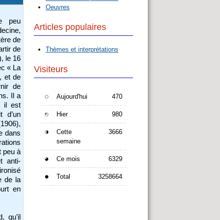
Oeuvres
te peu
Articles populaires
decine,
tère de
rtir de
Thèmes et interprétations
), le 16
ec « La
Visiteurs
, et de
rnir de
s. Il a
Aujourd'hui
470
il est
t d’un
Hier
980
1906),
Cette
3666
ue dans
semaine
rations
t peu à
Ce mois
6329
 anti-
ironisé
Total
3258664
 de la
urt en
 qu’il