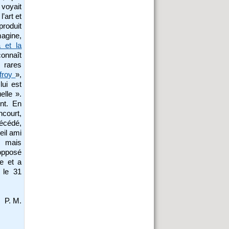
 voyait
’art et
 produit
magine,
 et la
connaît
 rares
froy
»,
lui est
elle ».
ent. En
ncourt,
écédé,
eil ami
, mais
opposé
e et a
 le 31
P. M.