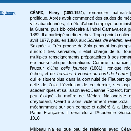
romancier naturalis
D, henry
CÉARD, Henry (1851-1924),
prolifique. Après avoir commencé des études de mé
vite abandonnées, il a été d’abord employé au minis
la Guerre, puis bibliothécaire à l'hôtel Carnavalet à pa
1882. Il a participé au dîner chez Trapp (voir la notice
avril 1877, puis, en 1880, aux
Soirées de Médan
, av
Saignée ». Très proche de Zola pendant longtemps
surcroît très serviable, il était chargé de lui fou
multiples renseignements préparatoires à ses roman
été aussi critique dramatique. Comme romancier, 
l’auteur d'
Une belle journée
(1881), ironique réci
échec, et de
Terrains à vendre au bord de la mer
(
qui le situent plus dans la continuité de Flaubert q
celle de Zola. L’évolution de ce dernier, ses aspi
académiques et sa liaison avec Jeanne Rozerot, l’on
peu éloigné du maître de Médan. Nationaliste et
dreyfusard, Céard a alors violemment renié Zola, 
méchamment sur son compte et adhéré à la Ligue
Patrie Française. Il sera élu à l’Académie Gonco
1918.
Mirbeau n’a eu que peu de relations avec Céard,