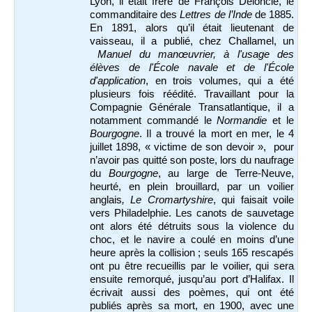
Lyon, il était frère de François Deloncle, le
commanditaire des
Lettres de l’Inde
de 1885.
En 1891, alors qu’il était lieutenant de
vaisseau, il a publié, chez Challamel, un
Manuel du manœuvrier, à l'usage des
élèves de l'École navale et de l'École
d'application
, en trois volumes, qui a été
plusieurs fois réédité. Travaillant pour la
Compagnie Générale Transatlantique, il a
notamment commandé le
Normandie
et le
Bourgogne
. Il a trouvé la mort en mer, le 4
juillet 1898, « victime de son devoir », pour
n’avoir pas quitté son poste, lors du naufrage
du
Bourgogne
, au large de Terre-Neuve,
heurté, en plein brouillard, par un voilier
anglais
, Le Cromartyshire
, qui faisait voile
vers Philadelphie. Les canots de sauvetage
ont alors été détruits sous la violence du
choc, et le navire a coulé en moins d’une
heure après la collision ; seuls 165 rescapés
ont pu être recueillis par le voilier, qui sera
ensuite remorqué, jusqu’au port d’Halifax. Il
écrivait aussi des poèmes, qui ont été
publiés après sa mort, en 1900, avec une