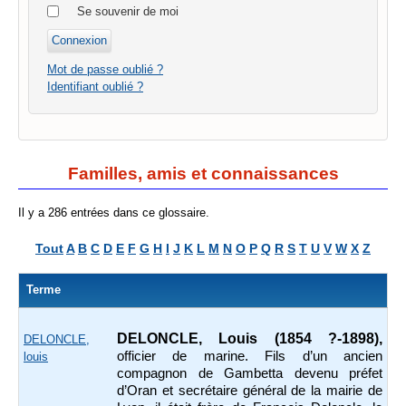
Se souvenir de moi
Mot de passe oublié ?
Identifiant oublié ?
Familles, amis et connaissances
Il y a 286 entrées dans ce glossaire.
Tout
A
B
C
D
E
F
G
H
I
J
K
L
M
N
O
P
Q
R
S
T
U
V
W
X
Z
Terme
DELONCLE, Louis (1854 ?-1898),
DELONCLE,
officier de marine. Fils d’un ancien
louis
compagnon de Gambetta devenu préfet
d’Oran et secrétaire général de la mairie de