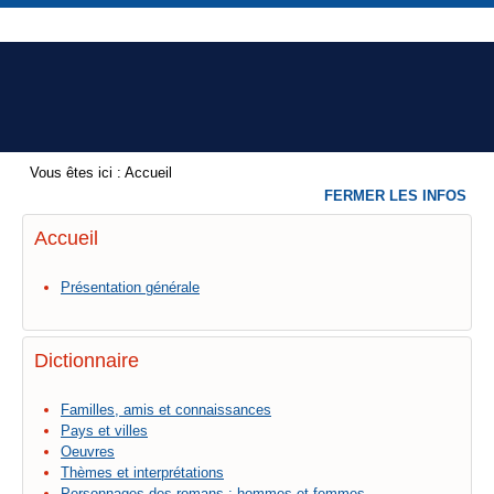
Vous êtes ici :
Accueil
FERMER LES INFOS
Accueil
Présentation générale
Dictionnaire
Familles, amis et connaissances
Pays et villes
Oeuvres
Thèmes et interprétations
Personnages des romans : hommes et femmes