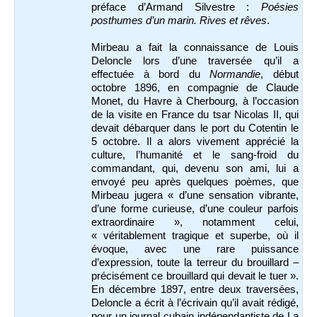
préface d’Armand Silvestre :
Poésies
posthumes d’un marin. Rives et rêves
.
Mirbeau a fait la connaissance de Louis
Deloncle lors d’une traversée qu’il a
effectuée à bord du
Normandie
, début
octobre 1896, en compagnie de Claude
Monet, du Havre à Cherbourg, à l’occasion
de la visite en France du tsar Nicolas II, qui
devait débarquer dans le port du Cotentin le
5 octobre. Il a alors vivement apprécié la
culture, l’humanité et le sang-froid du
commandant, qui, devenu son ami, lui a
envoyé peu après quelques poèmes, que
Mirbeau jugera « d’une sensation vibrante,
d’une forme curieuse, d’une couleur parfois
extraordinaire », notamment celui,
« véritablement tragique et superbe, où il
évoque, avec une rare puissance
d’expression, toute la terreur du brouillard –
précisément ce brouillard qui devait le tuer ».
En décembre 1897, entre deux traversées,
Deloncle a écrit à l’écrivain qu’il avait rédigé,
pour un journal cubain indépendantiste de La