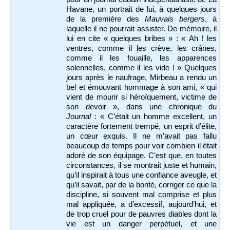
Havane, un portrait de lui, à quelques jours
de la première des
Mauvais bergers
, à
laquelle il ne pourrait assister. De mémoire, il
lui en cite « quelques bribes » : « Ah ! les
ventres, comme il les crève, les crânes,
comme il les fouaille, les apparences
solennelles, comme il les vide ! » Quelques
jours après le naufrage, Mirbeau a rendu un
bel et émouvant hommage à son ami, « qui
vient de mourir si héroïquement, victime de
son devoir », dans une chronique du
Journal
: « C’était un homme excellent, un
caractère fortement trempé, un esprit d’élite,
un cœur exquis. Il ne m’avait pas fallu
beaucoup de temps pour voir combien il était
adoré de son équipage. C’est que, en toutes
circonstances, il se montrait juste et humain,
qu’il inspirait à tous une confiance aveugle, et
qu’il savait, par de la bonté, corriger ce que la
discipline, si souvent mal comprise et plus
mal appliquée, a d’excessif, aujourd’hui, et
de trop cruel pour de pauvres diables dont la
vie est un danger perpétuel, et une