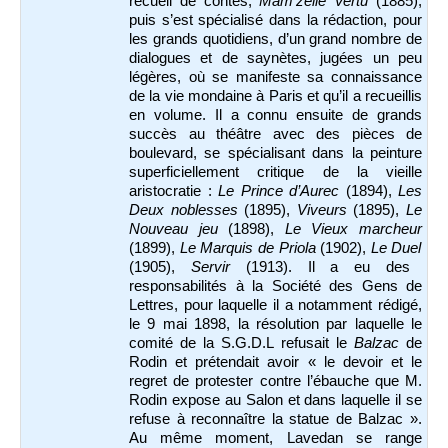
recueil de contes,
Mam’zelle Vertu
(1885),
puis s’est spécialisé dans la rédaction, pour
les grands quotidiens, d’un grand nombre de
dialogues et de saynètes, jugées un peu
légères, où se manifeste sa connaissance
de la vie mondaine à Paris et qu’il a recueillis
en volume. Il a connu ensuite de grands
succès au théâtre avec des pièces de
boulevard, se spécialisant dans la peinture
superficiellement critique de la vieille
aristocratie :
Le Prince d’Aurec
(1894),
Les
Deux noblesses
(1895),
Viveurs
(1895),
Le
Nouveau jeu
(1898),
Le Vieux marcheur
(1899),
Le Marquis de Priola
(1902),
Le Duel
(1905),
Servir
(1913). Il a eu des
responsabilités à la Société des Gens de
Lettres, pour laquelle il a notamment rédigé,
le 9 mai 1898, la résolution par laquelle le
comité de la S.G.D.L refusait le
Balzac
de
Rodin et prétendait avoir « le devoir et le
regret de protester contre l’ébauche que M.
Rodin expose au Salon et dans laquelle il se
refuse à reconnaître la statue de Balzac ».
Au même moment, Lavedan se range