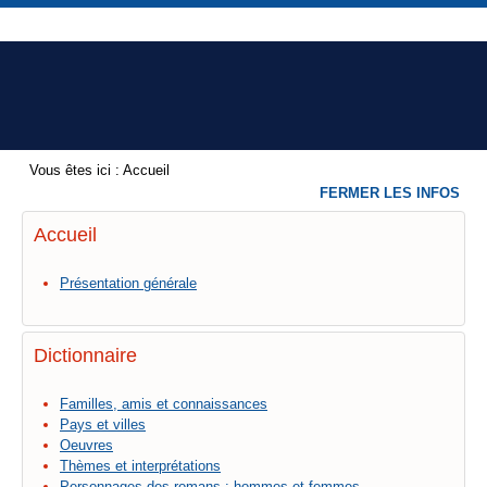
Vous êtes ici :
Accueil
FERMER LES INFOS
Accueil
Présentation générale
Dictionnaire
Familles, amis et connaissances
Pays et villes
Oeuvres
Thèmes et interprétations
Personnages des romans : hommes et femmes