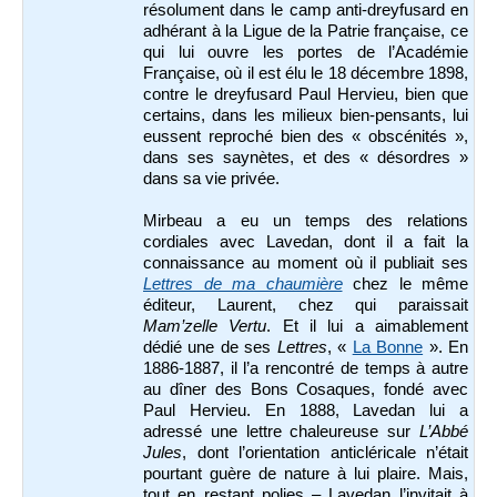
résolument dans le camp anti-dreyfusard en
adhérant à la Ligue de la Patrie française, ce
qui lui ouvre les portes de l’Académie
Française, où il est élu le 18 décembre 1898,
contre le dreyfusard Paul Hervieu, bien que
certains, dans les milieux bien-pensants, lui
eussent reproché bien des « obscénités »,
dans ses saynètes, et des « désordres »
dans sa vie privée.
Mirbeau a eu un temps des relations
cordiales avec Lavedan, dont il a fait la
connaissance au moment où il publiait ses
Lettres de ma chaumière
chez le même
éditeur, Laurent, chez qui paraissait
Mam’zelle Vertu
. Et il lui a aimablement
dédié une de ses
Lettres
, «
La Bonne
». En
1886-1887, il l’a rencontré de temps à autre
au dîner des Bons Cosaques, fondé avec
Paul Hervieu. En 1888, Lavedan lui a
adressé une lettre chaleureuse sur
L’Abbé
Jules
, dont l’orientation anticléricale n’était
pourtant guère de nature à lui plaire. Mais,
tout en restant polies – Lavedan l’invitait à