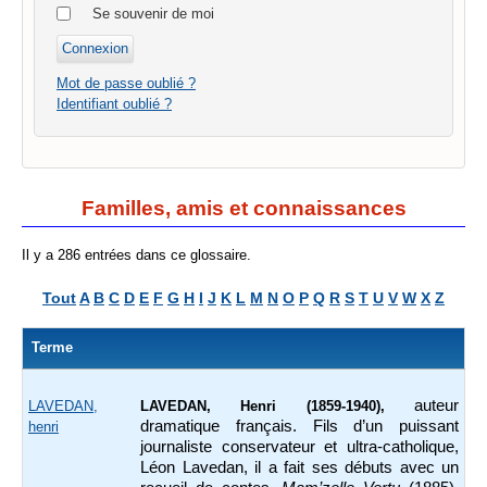
Se souvenir de moi
Mot de passe oublié ?
Identifiant oublié ?
Familles, amis et connaissances
Il y a 286 entrées dans ce glossaire.
Tout
A
B
C
D
E
F
G
H
I
J
K
L
M
N
O
P
Q
R
S
T
U
V
W
X
Z
Terme
auteur
LAVEDAN,
LAVEDAN, Henri (1859-1940),
dramatique français. Fils d’un puissant
henri
journaliste conservateur et ultra-catholique,
Léon Lavedan, il a fait ses débuts avec un