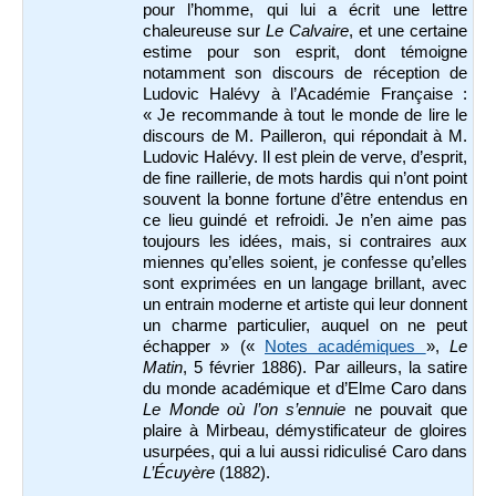
pour l’homme, qui lui a écrit une lettre
chaleureuse sur
Le Calvaire
, et une certaine
estime pour son esprit, dont témoigne
notamment son discours de réception de
Ludovic Halévy à l’Académie Française :
« Je recommande à tout le monde de lire le
discours de M. Pailleron, qui répondait à M.
Ludovic Halévy. Il est plein de verve, d’esprit,
de fine raillerie, de mots hardis qui n’ont point
souvent la bonne fortune d’être entendus en
ce lieu guindé et refroidi. Je n’en aime pas
toujours les idées, mais, si contraires aux
miennes qu’elles soient, je confesse qu’elles
sont exprimées en un langage brillant, avec
un entrain moderne et artiste qui leur donnent
un charme particulier, auquel on ne peut
échapper » («
Notes académiques
»,
Le
Matin
, 5 février 1886). Par ailleurs, la satire
du monde académique et d’Elme Caro dans
Le Monde où l’on s’ennuie
ne pouvait que
plaire à Mirbeau, démystificateur de gloires
usurpées, qui a lui aussi ridiculisé Caro dans
L’Écuyère
(1882).