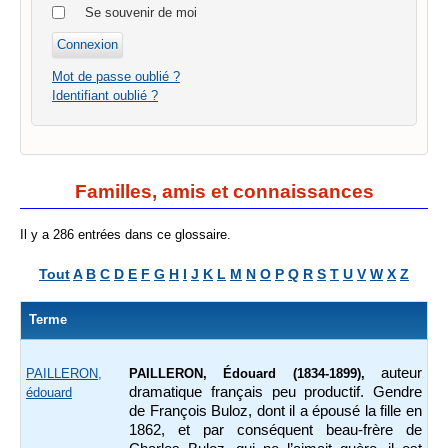
Se souvenir de moi
Mot de passe oublié ?
Identifiant oublié ?
Familles, amis et connaissances
Il y a 286 entrées dans ce glossaire.
Tout
A
B
C
D
E
F
G
H
I
J
K
L
M
N
O
P
Q
R
S
T
U
V
W
X
Z
Terme
auteur
PAILLERON,
PAILLERON, Édouard (1834-1899),
dramatique français peu productif. Gendre
édouard
de François Buloz, dont il a épousé la fille en
1862, et par conséquent beau-frère de