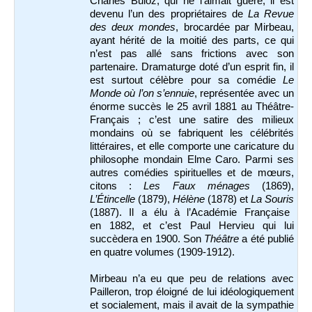
Charles Buloz, qui ne l’aimait guère, il est
devenu l’un des propriétaires de
La Revue
des deux mondes
, brocardée par Mirbeau,
ayant hérité de la moitié des parts, ce qui
n’est pas allé sans frictions avec son
partenaire. Dramaturge doté d’un esprit fin, il
est surtout célèbre pour sa comédie
Le
Monde où l’on s’ennuie
, représentée avec un
énorme succès le 25 avril 1881 au Théâtre-
Français ; c’est une satire des milieux
mondains où se fabriquent les célébrités
littéraires, et elle comporte une caricature du
philosophe mondain Elme Caro. Parmi ses
autres comédies spirituelles et de mœurs,
citons :
Les Faux ménages
(1869),
L’Étincelle
(1879),
Hélène
(1878) et
La Souris
(1887). Il a élu à l’Académie Française
en 1882, et c’est Paul Hervieu qui lui
succèdera en 1900. Son
Théâtre
a été publié
en quatre volumes (1909-1912).
Mirbeau n’a eu que peu de relations avec
Pailleron, trop éloigné de lui idéologiquement
et socialement, mais il avait de la sympathie