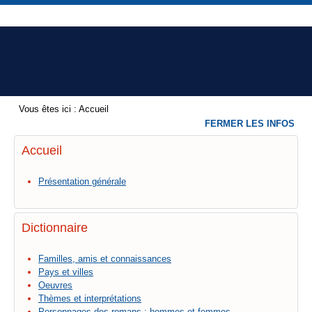
Vous êtes ici :
Accueil
FERMER LES INFOS
Accueil
Présentation générale
Dictionnaire
Familles, amis et connaissances
Pays et villes
Oeuvres
Thèmes et interprétations
Personnages des romans : hommes et femmes