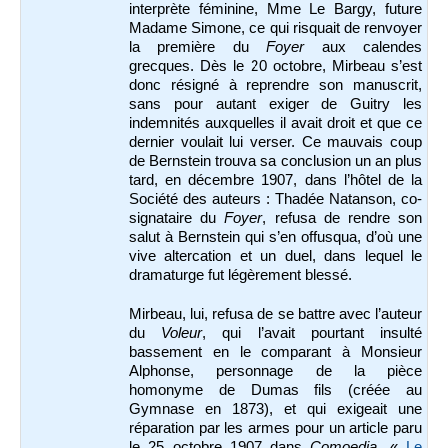
interprète féminine, Mme Le Bargy, future
Madame Simone, ce qui risquait de renvoyer
la première du
Foyer
aux calendes
grecques. Dès le 20 octobre, Mirbeau s’est
donc résigné à reprendre son manuscrit,
sans pour autant exiger de Guitry les
indemnités auxquelles il avait droit et que ce
dernier voulait lui verser. Ce mauvais coup
de Bernstein trouva sa conclusion un an plus
tard, en décembre 1907, dans l’hôtel de la
Société des auteurs : Thadée Natanson, co-
signataire du
Foyer
, refusa de rendre son
salut à Bernstein qui s’en offusqua, d’où une
vive altercation et un duel, dans lequel le
dramaturge fut légèrement blessé.
Mirbeau, lui, refusa de se battre avec l’auteur
du
Voleur
, qui l’avait pourtant insulté
bassement en le comparant à Monsieur
Alphonse, personnage de la pièce
homonyme de Dumas fils (créée au
Gymnase en 1873), et qui exigeait une
réparation par les armes pour un article paru
le 25 octobre 1907 dans
Comoedia
, «
Le