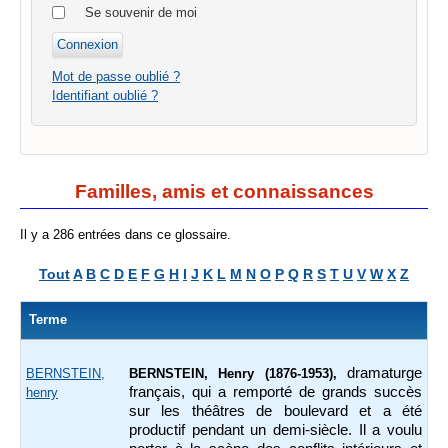
Se souvenir de moi
Mot de passe oublié ?
Identifiant oublié ?
Familles, amis et connaissances
Il y a 286 entrées dans ce glossaire.
Tout
A
B
C
D
E
F
G
H
I
J
K
L
M
N
O
P
Q
R
S
T
U
V
W
X
Z
Terme
dramaturge
BERNSTEIN,
BERNSTEIN, Henry (1876-1953),
français, qui a remporté de grands succès
henry
sur les théâtres de boulevard et a été
productif pendant un demi-siècle. Il a voulu