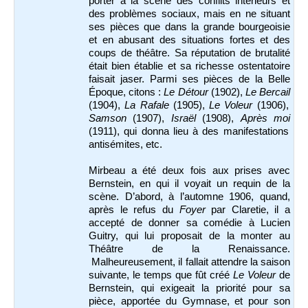
porter à la scène des conflits intérieurs et
des problèmes sociaux, mais en ne situant
ses pièces que dans la grande bourgeoisie
et en abusant des situations fortes et des
coups de théâtre. Sa réputation de brutalité
était bien établie et sa richesse ostentatoire
faisait jaser. Parmi ses pièces de la Belle
Époque, citons :
Le Détour
(1902),
Le Bercail
(1904),
La Rafale
(1905),
Le Voleur
(1906),
Samson
(1907),
Israël
(1908),
Après moi
(1911), qui donna lieu à des manifestations
antisémites, etc.
Mirbeau a été deux fois aux prises avec
Bernstein, en qui il voyait un requin de la
scène. D’abord, à l’automne 1906, quand,
après le refus du
Foyer
par Claretie, il a
accepté de donner sa comédie à Lucien
Guitry, qui lui proposait de la monter au
Théâtre de la Renaissance.
Malheureusement, il fallait attendre la saison
suivante, le temps que fût créé
Le Voleur
de
Bernstein, qui exigeait la priorité pour sa
pièce, apportée du Gymnase, et pour son