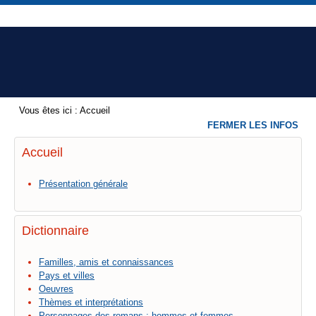
Vous êtes ici :
Accueil
FERMER LES INFOS
Accueil
Présentation générale
Dictionnaire
Familles, amis et connaissances
Pays et villes
Oeuvres
Thèmes et interprétations
Personnages des romans : hommes et femmes