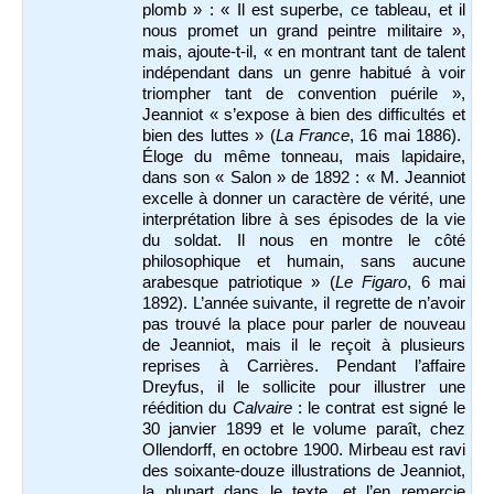
plomb » : « Il est superbe, ce tableau, et il
nous promet un grand peintre militaire »,
mais, ajoute-t-il, « en montrant tant de talent
indépendant dans un genre habitué à voir
triompher tant de convention puérile »,
Jeanniot « s’expose à bien des difficultés et
bien des luttes » (
La France
, 16 mai 1886).
Éloge du même tonneau, mais lapidaire,
dans son « Salon » de 1892 : « M. Jeanniot
excelle à donner un caractère de vérité, une
interprétation libre à ses épisodes de la vie
du soldat. Il nous en montre le côté
philosophique et humain, sans aucune
arabesque patriotique » (
Le Figaro
, 6 mai
1892). L’année suivante, il regrette de n’avoir
pas trouvé la place pour parler de nouveau
de Jeanniot, mais il le reçoit à plusieurs
reprises à Carrières. Pendant l’affaire
Dreyfus, il le sollicite pour illustrer une
réédition du
Calvaire
: le contrat est signé le
30 janvier 1899 et le volume paraît, chez
Ollendorff, en octobre 1900. Mirbeau est ravi
des soixante-douze illustrations de Jeanniot,
la plupart dans le texte, et l’en remercie