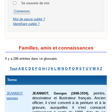
Se souvenir de moi
Mot de passe oublié ?
Identifiant oublié ?
Familles, amis et connaissances
Il y a 286 entrées dans ce glossaire.
Tout
A
B
C
D
E
F
G
H
I
J
K
L
M
N
O
P
Q
R
S
T
U
V
W
X
Z
Terme
peintre,
JEANNIOT,
JEANNIOT, Georges (1848-1934),
dessinateur et illustrateur français. Ancien
georges
officier, il s’est converti à la peinture et à la
gravure, auxquelles il s’est consacré