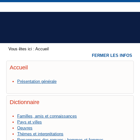
Vous êtes ici :
Accueil
FERMER LES INFOS
Accueil
Présentation générale
Dictionnaire
Familles, amis et connaissances
Pays et villes
Oeuvres
Thèmes et interprétations
Personnages des romans : hommes et femmes