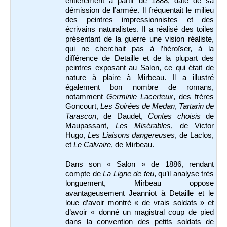
entièrement à partir de 1888, date de sa
démission de l’armée. Il fréquentait le milieu
des peintres impressionnistes et des
écrivains naturalistes. Il a réalisé des toiles
présentant de la guerre une vision réaliste,
qui ne cherchait pas à l’héroïser, à la
différence de Detaille et de la plupart des
peintres exposant au Salon, ce qui était de
nature à plaire à Mirbeau. Il a illustré
également bon nombre de romans,
notamment
Germinie Lacerteux
, des frères
Goncourt,
Les Soirées de Medan
,
Tartarin de
Tarascon
, de Daudet,
Contes choisis
de
Maupassant,
Les Misérables
, de Victor
Hugo,
Les Liaisons dangereuses
, de Laclos,
et
Le Calvaire
, de Mirbeau.
Dans son « Salon » de 1886, rendant
compte de
La Ligne de feu
, qu’il analyse très
longuement, Mirbeau oppose
avantageusement Jeanniot à Detaille et le
loue d’avoir montré « de vrais soldats » et
d’avoir « donné un magistral coup de pied
dans la convention des petits soldats de