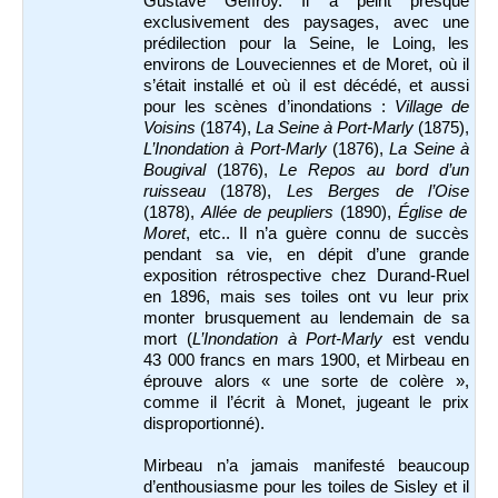
Gustave Geffroy. Il a peint presque
exclusivement des paysages, avec une
prédilection pour la Seine, le Loing, les
environs de Louveciennes et de Moret, où il
s’était installé et où il est décédé, et aussi
pour les scènes d’inondations :
Village de
Voisins
(1874),
La Seine à Port-Marly
(1875),
L’Inondation à Port-Marly
(1876),
La Seine à
Bougival
(1876),
Le Repos au bord d’un
ruisseau
(1878),
Les Berges de l’Oise
(1878),
Allée de peupliers
(1890),
Église de
Moret
, etc.. Il n’a guère connu de succès
pendant sa vie, en dépit d’une grande
exposition rétrospective chez Durand-Ruel
en 1896, mais ses toiles ont vu leur prix
monter brusquement au lendemain de sa
mort (
L’Inondation à Port-Marly
est vendu
43 000 francs en mars 1900, et Mirbeau en
éprouve alors « une sorte de colère »,
comme il l’écrit à Monet, jugeant le prix
disproportionné).
Mirbeau n’a jamais manifesté beaucoup
d’enthousiasme pour les toiles de Sisley et il