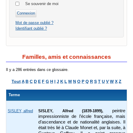
Se souvenir de moi
Mot de passe oublié ?
Identifiant oublié ?
Familles, amis et connaissances
Il y a 286 entrées dans ce glossaire.
Tout
A
B
C
D
E
F
G
H
I
J
K
L
M
N
O
P
Q
R
S
T
U
V
W
X
Z
Terme
peintre
SISLEY, alfred
SISLEY, Alfred (1839-1899),
impressionniste de l’école française, mais
d’ascendance et de nationalité anglaises. Il
était très lié à Claude Monet et, par la suite, à