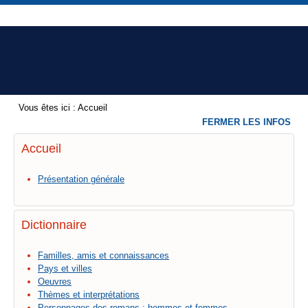
Vous êtes ici :
Accueil
FERMER LES INFOS
Accueil
Présentation générale
Dictionnaire
Familles, amis et connaissances
Pays et villes
Oeuvres
Thèmes et interprétations
Personnages des romans : hommes et femmes