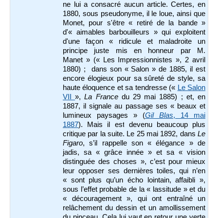
ne lui a consacré aucun article. Certes, en
1880, sous pseudonyme, il le loue, ainsi que
Monet, pour s'être « retiré de la bande »
d'« aimables barbouilleurs » qui exploitent
d'une façon « ridicule et maladroite un
principe juste mis en honneur par M.
Manet » (« Les Impressionnistes », 2 avril
1880) ; dans son « Salon » de 1885, il est
encore élogieux pour sa sûreté de style, sa
haute éloquence et sa tendresse («
Le Salon
VII
»,
La
France
du 29 mai 1885) ; et, en
1887, il signale au passage ses « beaux et
lumineux paysages » (
Gil Blas
, 14 mai
1887
). Mais il est devenu beaucoup plus
critique par la suite. Le 25 mai 1892, dans
Le
Figaro
, s’il rappelle son « élégance » de
jadis, sa « grâce innée » et sa « vision
distinguée des choses », c’est pour mieux
leur opposer ses dernières toiles, qui n’en
« sont plus qu’un écho lointain, affaibli »,
sous l’effet probable de la « lassitude » et du
« découragement », qui ont entraîné un
relâchement du dessin et un amollissement
du pinceau. Cela lui vaut en retour une verte