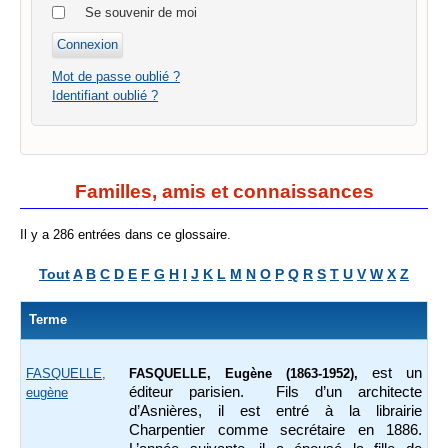
Se souvenir de moi
Mot de passe oublié ?
Identifiant oublié ?
Familles, amis et connaissances
Il y a 286 entrées dans ce glossaire.
Tout
A
B
C
D
E
F
G
H
I
J
K
L
M
N
O
P
Q
R
S
T
U
V
W
X
Z
Terme
est un
FASQUELLE,
FASQUELLE, Eugène (1863-1952),
éditeur parisien. Fils d’un architecte
eugène
d’Asnières, il est entré à la librairie
Charpentier comme secrétaire en 1886.