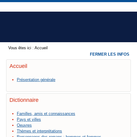
Vous êtes ici :
Accueil
FERMER LES INFOS
Accueil
Présentation générale
Dictionnaire
Familles, amis et connaissances
Pays et villes
Oeuvres
Thèmes et interprétations
Personnages des romans : hommes et femmes