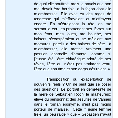
de quoi elle souffrait, mais je savais que son
mal devait être horrible, à la façon dont elle
m’embrassait. Elle avait eu des rages de
tendresse qui m’effrayaient et m’effrayent
encore. En m’étreignant la tête, en me
serrant le cou, en promenant ses lèvres sur
mon front, mes joues, ma bouche, ses
baisers s’exaspéraient et se mêlaient aux
morsures, pareils à des baisers de bête ; à
m’embrasser, elle mettait vraiment une
passion charnelle d’amante, comme si
j’eusse été l’être chimérique adoré de ses
rêves, l’être qui n’était pas vraiment venu,
l’être que son âme et son corps désiraient. »
Transposition ou exacerbation de
souvenirs réels ? On ne peut que se poser
des questions. Le portrait en demi-teinte de
la mère de Sébastien Roch, le malheureux
élève du pensionnat des Jésuites de Vannes
dans le roman éponyme, n’est pas moins
porteur de malaise. Cette « jeune femme
frêle, un peu raide » que « Sébastien n’avait