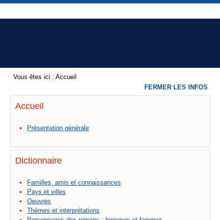
Vous êtes ici :
Accueil
FERMER LES INFOS
Accueil
Présentation générale
Dictionnaire
Familles, amis et connaissances
Pays et villes
Oeuvres
Thèmes et interprétations
Personnages des romans : hommes et femmes