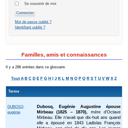
Se souvenir de moi
Mot de passe oublié ?
Identifiant oublié ?
Familles, amis et connaissances
Il y a 286 entrées dans ce glossaire.
Tout
A
B
C
D
E
F
G
H
I
J
K
L
M
N
O
P
Q
R
S
T
U
V
W
X
Z
Terme
Dubosq, Eugénie Augustine épouse
DUBOSQ,
Mirbeau (1825 – 1870),
mère d’Octave
eugénie
Mirbeau. Elle n’avait que dix-huit ans quand
elle a épousé en 1843 Ladislas François