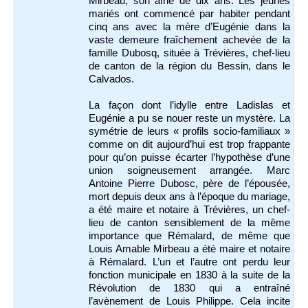
Mirbeau, son aîné de dix ans. Les jeunes
mariés ont commencé par habiter pendant
cinq ans avec la mère d’Eugénie dans la
vaste demeure fraîchement achevée de la
famille Dubosq, située à Trévières, chef-lieu
de canton de la région du Bessin, dans le
Calvados.
La façon dont l’idylle entre Ladislas et
Eugénie a pu se nouer reste un mystère. La
symétrie de leurs « profils socio-familiaux »
comme on dit aujourd’hui est trop frappante
pour qu’on puisse écarter l’hypothèse d’une
union soigneusement arrangée. Marc
Antoine Pierre Dubosc, père de l’épousée,
mort depuis deux ans à l’époque du mariage,
a été maire et notaire à Trévières, un chef-
lieu de canton sensiblement de la même
importance que Rémalard, de même que
Louis Amable Mirbeau a été maire et notaire
à Rémalard. L’un et l’autre ont perdu leur
fonction municipale en 1830 à la suite de la
Révolution de 1830 qui a entraîné
l’avènement de Louis Philippe. Cela incite