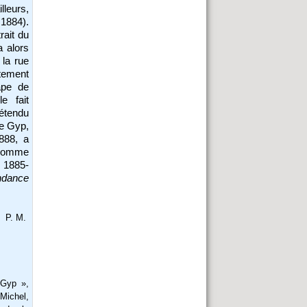
lleurs,
1884).
rait du
a alors
 la rue
tement
ape de
e fait
rétendu
re Gyp,
888, a
 comme
s 1885-
ndance
P. M.
e Gyp »,
Michel,