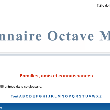
Taille de 
Familles, amis et connaissances
 286 entrées dans ce glossaire.
Tout
A
B
C
D
E
F
G
H
I
J
K
L
M
N
O
P
Q
R
S
T
U
V
W
X
Z
me