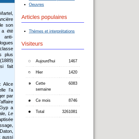
Oeuvres
artel,
Articles populaires
ncière
 de son
e a été
Thèmes et interprétations
 anti-
alogues
Visiteurs
 classe
es plus
(1889)
Aujourd'hui
1467
i fait
Hier
1420
Cette
6083
c Alice
semaine
lle l’a
ger par
Ce mois
8746
affaire
 Gyp a
Total
3261081
ale,
Le
aptisée
assage,
 Daton,
t aussi