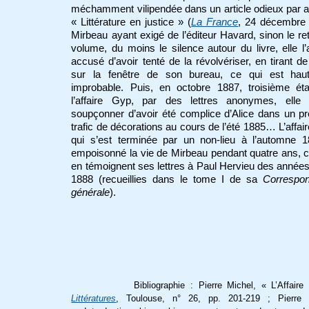
méchamment vilipendée dans un article odieux par ai
« Littérature en justice » (
La France
, 24 décembre 
Mirbeau ayant exigé de l’éditeur Havard, sinon le ret
volume, du moins le silence autour du livre, elle l’
accusé d’avoir tenté de la révolvériser, en tirant de
sur la fenêtre de son bureau, ce qui est hau
improbable. Puis, en octobre 1887, troisième ét
l’affaire Gyp, par des lettres anonymes, elle l
soupçonner d’avoir été complice d’Alice dans un p
trafic de décorations au cours de l’été 1885… L’affai
qui s’est terminée par un non-lieu à l’automne 1
empoisonné la vie de Mirbeau pendant quatre ans,
en témoignent ses lettres à Paul Hervieu des année
1888 (recueillies dans le tome I de sa
Correspo
générale
).
Bibliographie : Pierre Michel, « L’Affair
Littératures
, Toulouse, n° 26, pp. 201-219 ; Pierre 