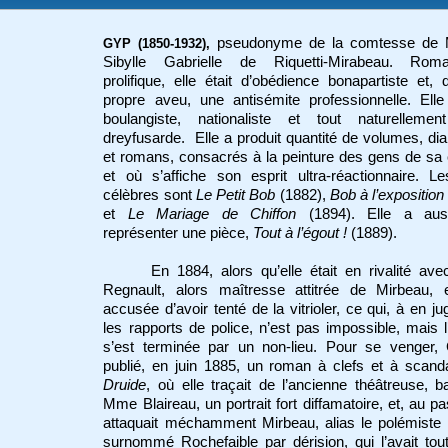
pseudonyme de la comtesse de M
GYP (1850-1932),
Sibylle Gabrielle de Riquetti-Mirabeau. Roma
prolifique, elle était d’obédience bonapartiste et,
propre aveu, une antisémite professionnelle. Ell
boulangiste, nationaliste et tout naturellement
dreyfusarde. Elle a produit quantité de volumes, di
et romans, consacrés à la peinture des gens de sa
et où s’affiche son esprit ultra-réactionnaire. L
célèbres sont
Le Petit Bob
(1882),
Bob à l’exposition
et
Le Mariage de Chiffon
(1894). Elle a auss
représenter une pièce,
Tout à l’égout !
(1889).
En 1884, alors qu’elle était en rivalité ave
Regnault, alors maîtresse attitrée de Mirbeau, e
accusée d’avoir tenté de la vitrioler, ce qui, à en ju
les rapports de police, n’est pas impossible, mais l’
s’est terminée par un non-lieu. Pour se venger,
publié, en juin 1885, un roman à clefs et à scand
Druide
, où elle traçait de l’ancienne théâtreuse, b
Mme Blaireau, un portrait fort diffamatoire, et, au p
attaquait méchamment Mirbeau, alias le polémiste
surnommé Rochefaible par dérision, qui l’avait tou