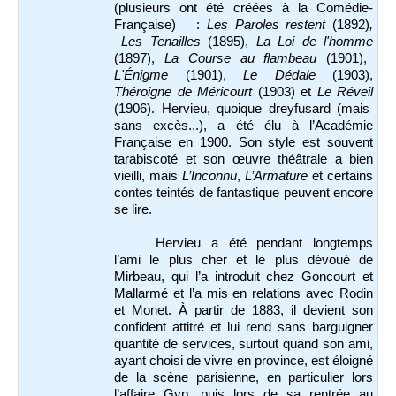
(plusieurs ont été créées à la Comédie-
Française) :
Les Paroles restent
(1892)
,
Les Tenailles
(1895),
La Loi de l'homme
(1897),
La Course au flambeau
(1901),
L'Énigme
(1901),
Le Dédale
(1903),
Théroigne de Méricourt
(1903) et
Le Réveil
(1906). Hervieu, quoique dreyfusard (mais
sans excès...), a été élu à l’Académie
Française en 1900. Son style est souvent
tarabiscoté et son œuvre théâtrale a bien
vieilli, mais
L’Inconnu
,
L’Armature
et certains
contes teintés de fantastique peuvent encore
se lire.
Hervieu a été pendant longtemps
l’ami le plus cher et le plus dévoué de
Mirbeau, qui l’a introduit chez Goncourt et
Mallarmé et l’a mis en relations avec Rodin
et Monet. À partir de 1883, il devient son
confident attitré et lui rend sans barguigner
quantité de services, surtout quand son ami,
ayant choisi de vivre en province, est éloigné
de la scène parisienne, en particulier lors
l’affaire Gyp, puis lors de sa rentrée au