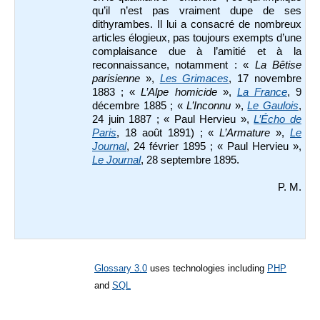
qu’il n’est pas vraiment dupe de ses
dithyrambes. Il lui a consacré de nombreux
articles élogieux, pas toujours exempts d’une
complaisance due à l’amitié et à la
reconnaissance, notamment : «
La Bêtise
parisienne
»,
Les Grimaces
, 17 novembre
1883 ; «
L’Alpe homicide
»,
La France
, 9
décembre 1885 ; «
L’Inconnu
»,
Le Gaulois
,
24 juin 1887 ; « Paul Hervieu »,
L’Écho de
Paris
, 18 août 1891) ; «
L’Armature
»,
Le
Journal
, 24 février 1895 ; « Paul Hervieu »,
Le Journal
, 28 septembre 1895.
P. M.
Glossary 3.0
uses technologies including
PHP
and
SQL