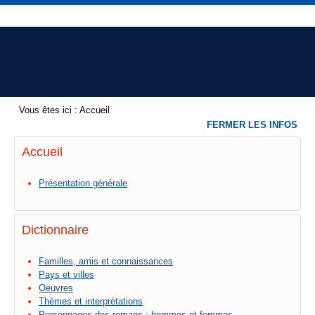
Vous êtes ici :
Accueil
FERMER LES INFOS
Accueil
Présentation générale
Dictionnaire
Familles, amis et connaissances
Pays et villes
Oeuvres
Thèmes et interprétations
Personnages des romans : hommes et femmes