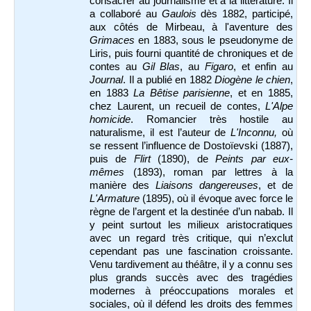
consacrer au journalisme et à la littérature. Il
a collaboré au
Gaulois
dès 1882, participé,
aux côtés de Mirbeau, à l'aventure des
Grimaces
en 1883, sous le pseudonyme de
Liris, puis fourni quantité de chroniques et de
contes au
Gil Blas
, au
Figaro
, et enfin au
Journal
. Il a publié en 1882
Diogène le chien
,
en 1883
La Bêtise parisienne
, et en 1885,
chez Laurent, un recueil de contes,
L'Alpe
homicide
. Romancier très hostile au
naturalisme, il est l’auteur de
L'Inconnu,
où
se ressent l’influence de Dostoïevski (1887),
puis de
Flirt
(1890), de
Peints par eux-
mêmes
(1893), roman par lettres à la
manière des
Liaisons dangereuses
, et de
L'Armature
(1895), où il évoque avec force le
règne de l’argent et la destinée d’un nabab. Il
y peint surtout les milieux aristocratiques
avec un regard très critique, qui n’exclut
cependant pas une fascination croissante.
Venu tardivement au théâtre, il y a connu ses
plus grands succès avec des tragédies
modernes à préoccupations morales et
sociales, où il défend les droits des femmes