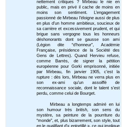
nettement critiques ? Mirbeau le nie en
public, mais en privé il cache de moins en
moins son sentiment. L’engagement
passionné de Mirbeau l’éloigne aussi de plus
en plus d’un homme ambitieux, soucieux de
sa carrière et excessivement prudent, et qui
brigue sans vergogne tous les honneurs
déshonorants dont se gausse son ami
(Légion dite “d’honneur”, Académie
Française, présidence de la Société des
Gens de Lettres). Quand Hervieu refuse,
comme Barrès, de signer la pétition
européenne pour Gorki emprisonné, initiée
par Mirbeau, fin janvier 1905, c’est la
rupture : dès lors, Mirbeau ne verra plus en
son ex-ami qu’un assoiffé de
reconnaissance sociale, dont le talent s’est
perdu, comme celui de Bourget.
Mirbeau a longtemps admiré en lui
son humour très
british
, son sens du
mystère, sa peinture de la pourriture du
“monde”, et, plus bizarrement, son style, tout
en le qualifiant d’« entortillé », ce qui implique