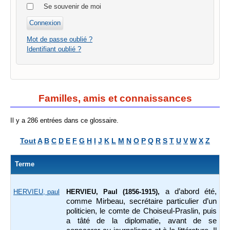
Se souvenir de moi
Mot de passe oublié ?
Identifiant oublié ?
Familles, amis et connaissances
Il y a 286 entrées dans ce glossaire.
Tout
A
B
C
D
E
F
G
H
I
J
K
L
M
N
O
P
Q
R
S
T
U
V
W
X
Z
Terme
a d’abord été,
HERVIEU, paul
HERVIEU, Paul (1856-1915),
comme Mirbeau, secrétaire particulier d’un
politicien, le comte de Choiseul-Praslin, puis
a tâté de la diplomatie, avant de se